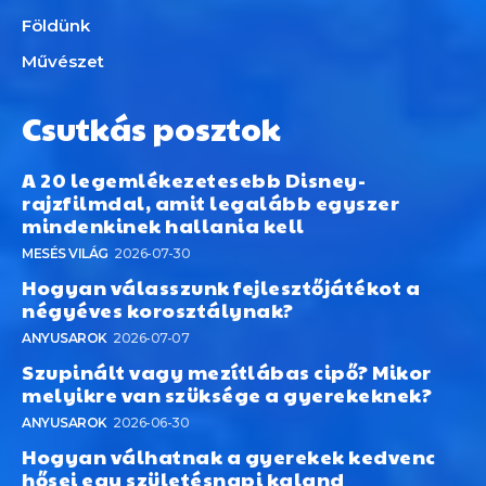
Földünk
Művészet
Csutkás posztok
A 20 legemlékezetesebb Disney-
rajzfilmdal, amit legalább egyszer
mindenkinek hallania kell
MESÉS VILÁG
2026-07-30
Hogyan válasszunk fejlesztőjátékot a
négyéves korosztálynak?
ANYUSAROK
2026-07-07
Szupinált vagy mezítlábas cipő? Mikor
melyikre van szüksége a gyerekeknek?
ANYUSAROK
2026-06-30
Hogyan válhatnak a gyerekek kedvenc
hősei egy születésnapi kaland