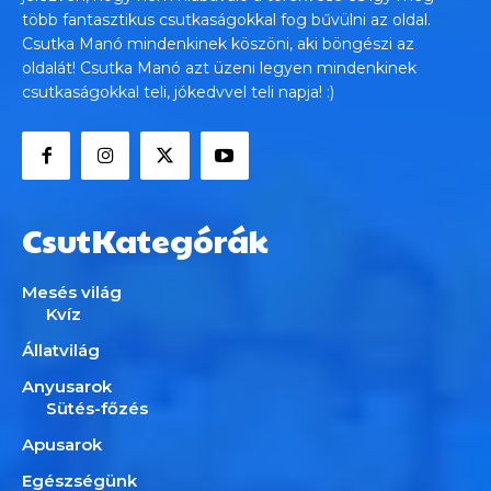
több fantasztikus csutkaságokkal fog bűvülni az oldal.
Csutka Manó mindenkinek köszöni, aki böngészi az
oldalát! Csutka Manó azt üzeni legyen mindenkinek
csutkaságokkal teli, jókedvvel teli napja! :)
CsutKategórák
Mesés világ
Kvíz
Állatvilág
Anyusarok
Sütés-főzés
Apusarok
Egészségünk