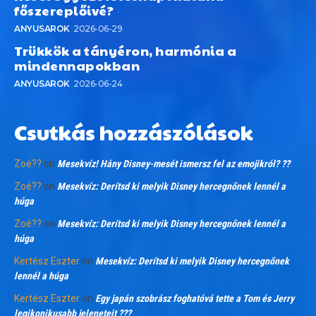
főszereplőivé?
ANYUSAROK
2026-06-29
Trükkök a tányéron, harmónia a
mindennapokban
ANYUSAROK
2026-06-24
Csutkás hozzászólások
Zoé??
on
Mesekvíz! Hány Disney-mesét ismersz fel az emojikról? ??
Zoé??
on
Mesekvíz: Derítsd ki melyik Disney hercegnőnek lennél a
húga
Zoé??
on
Mesekvíz: Derítsd ki melyik Disney hercegnőnek lennél a
húga
Kertész Eszter
on
Mesekvíz: Derítsd ki melyik Disney hercegnőnek
lennél a húga
Kertész Eszter
on
Egy japán szobrász foghatóvá tette a Tom és Jerry
legikonikusabb jeleneteit ???