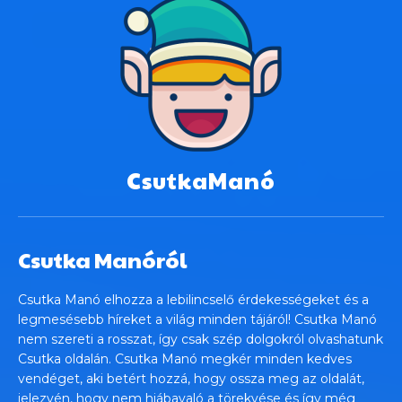
CsutkaManó
Csutka Manóról
Csutka Manó elhozza a lebilincselő érdekességeket és a
legmesésebb híreket a világ minden tájáról! Csutka Manó
nem szereti a rosszat, így csak szép dolgokról olvashatunk
Csutka oldalán. Csutka Manó megkér minden kedves
vendéget, aki betért hozzá, hogy ossza meg az oldalát,
jelezvén, hogy nem hiábavaló a törekvése és így még