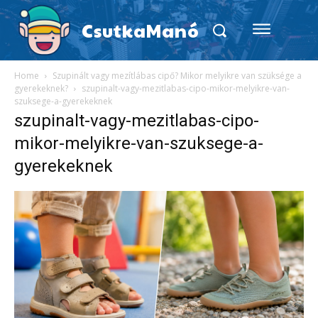
CsutkaManó
Home
Szupinált vagy mezítlábas cipő? Mikor melyikre van szüksége a
gyerekeknek?
szupinalt-vagy-mezitlabas-cipo-mikor-melyikre-van-
szuksege-a-gyerekeknek
szupinalt-vagy-mezitlabas-cipo-
mikor-melyikre-van-szuksege-a-
gyerekeknek