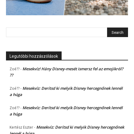
Legutóbbi hozzászólások
Mesekvíz! Hány Disney-mesét ismersz fel az emojikról?
Zoé??
-
??
Mesekvíz: Derítsd ki melyik Disney hercegnőnek lennél
Zoé??
-
a húga
Mesekvíz: Derítsd ki melyik Disney hercegnőnek lennél
Zoé??
-
a húga
Mesekvíz: Derítsd ki melyik Disney hercegnőnek
Kertész Eszter
-
lennél a húga