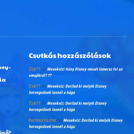
Csutkás hozzászólások
ney-
Zoé??
on
Mesekvíz! Hány Disney-mesét ismersz fel az
emojikról? ??
ia
Zoé??
on
Mesekvíz: Derítsd ki melyik Disney
hercegnőnek lennél a húga
Zoé??
on
Mesekvíz: Derítsd ki melyik Disney
hercegnőnek lennél a húga
Kertész Eszter
on
Mesekvíz: Derítsd ki melyik Disney
hercegnőnek lennél a húga
ipő?