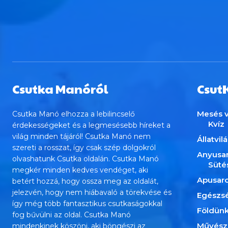
Csutka Manóról
Csut
Mesés v
Csutka Manó elhozza a lebilincselő
Kvíz
érdekességeket és a legmesésebb híreket a
világ minden tájáról! Csutka Manó nem
Állatvil
szereti a rosszat, így csak szép dolgokról
Anyusa
olvashatunk Csutka oldalán. Csutka Manó
Süté
megkér minden kedves vendéget, aki
Apusar
betért hozzá, hogy ossza meg az oldalát,
jelezvén, hogy nem hiábavaló a törekvése és
Egészs
így még több fantasztikus csutkaságokkal
Földün
fog bűvülni az oldal. Csutka Manó
Művész
mindenkinek köszöni, aki böngészi az