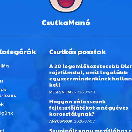
CsutkaManó
Kategórák
Csutkás posztok
A 20 legemlékezetesebb Dis
ilág
rajzfilmdal, amit legalább
egyszer mindenkinek hallan
ág
kell
rok
MESÉS VILÁG
2026-07-30
s-főzés
Hogyan válasszunk
ok
fejlesztőjátékot a négyéves
korosztálynak?
égünk
k
ANYUSAROK
2026-07-07
Szupinált vagy mezítlábas c
et