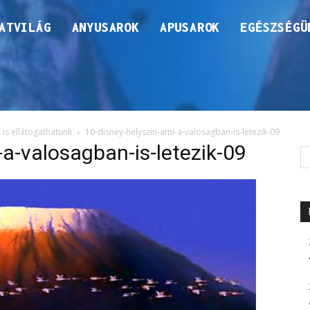
ATVILÁG
ANYUSAROK
APUSAROK
EGÉSZSÉGÜ
is ellátogathatunk
10-disney-helyszin-ami-a-valosagban-is-letezik-09
-a-valosagban-is-letezik-09