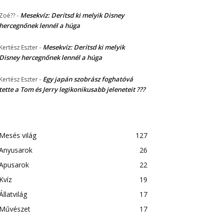
Mesekvíz: Derítsd ki melyik Disney
Zoé??
-
hercegnőnek lennél a húga
Mesekvíz: Derítsd ki melyik
Kertész Eszter
-
Disney hercegnőnek lennél a húga
Egy japán szobrász foghatóvá
Kertész Eszter
-
tette a Tom és Jerry legikonikusabb jeleneteit ???
Mesés világ
127
Anyusarok
26
Apusarok
22
Kvíz
19
Állatvilág
17
Művészet
17