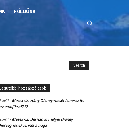
NK
FÖLDÜNK
Legutóbbi hozzászólások
Mesekvíz! Hány Disney-mesét ismersz fel
Zoé??
-
az emojikról? ??
Mesekvíz: Derítsd ki melyik Disney
Zoé??
-
hercegnőnek lennél a húga