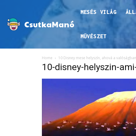
MESÉS VILÁG
ÁLL
CsutkaManó
MŰVÉSZET
Home
10 Disney mese helyszín, ahová a valóságban 
10-disney-helyszin-ami