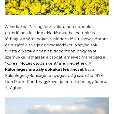
A Jindo Sea Parting fesztiválon jindo népdalok
csendülnek fel, dob előadásokat hallhatunk és
láthatjuk a sámánokat is. Modern lézer show, néptánc
és tűzijáték is várja az érdeklődőket. Nagyon sok
turista érkezik ebben az időpontban, hogy saját
szemükkel láthassák a csodát, amelyet manapság a
“koreai Mózes csodájaként” is emlegetnek. A
különleges árapály sokakat lebilincsel
. Ezt a
különleges jelenséget a nyugati világ számára 1975-
ben Pierre Randi nagykövet jelentette be egy francia
újságban.