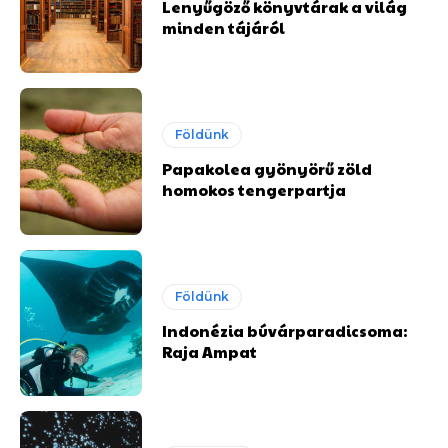
Lenyűgöző könyvtárak a világ
minden tájáról
Földünk
Papakolea gyönyörű zöld
homokos tengerpartja
Földünk
Indonézia búvárparadicsoma:
Raja Ampat