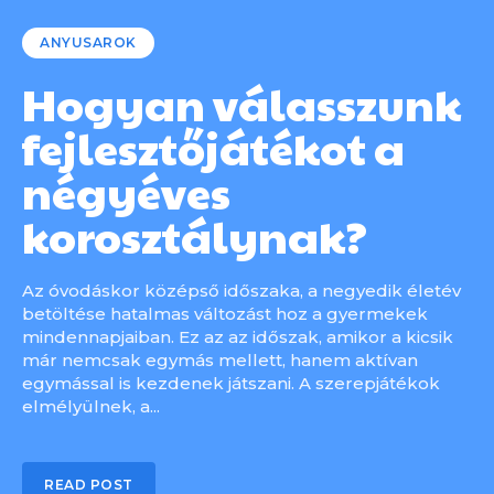
ANYUSAROK
Hogyan válasszunk
fejlesztőjátékot a
négyéves
korosztálynak?
Az óvodáskor középső időszaka, a negyedik életév
betöltése hatalmas változást hoz a gyermekek
mindennapjaiban. Ez az az időszak, amikor a kicsik
már nemcsak egymás mellett, hanem aktívan
egymással is kezdenek játszani. A szerepjátékok
elmélyülnek, a...
READ POST