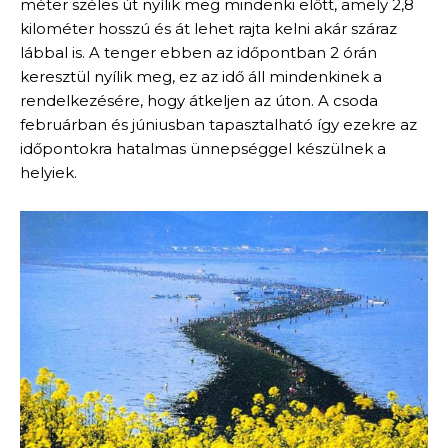
méter széles út nyílik meg mindenki előtt, amely 2,8
kilométer hosszú és át lehet rajta kelni akár száraz
lábbal is. A tenger ebben az időpontban 2 órán
keresztül nyílik meg, ez az idő áll mindenkinek a
rendelkezésére, hogy átkeljen az úton. A csoda
februárban és júniusban tapasztalható így ezekre az
időpontokra hatalmas ünnepséggel készülnek a
helyiek.