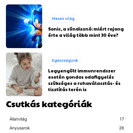
Mesés világ
Sonic, a sündisznó: miért rajong
érte a világ több mint 30 éve?
Egészségünk
Legyengült immunrendszer
esetén gondos odafigyelés
szükséges a ruhaválasztás- és
tisztítás terén is
Csutkás kategóriák
Állatvilág
17
Anyusarok
26