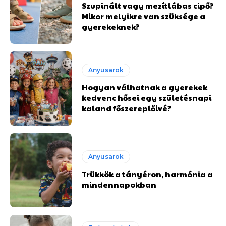
Szupinált vagy mezítlábas cipő?
Mikor melyikre van szüksége a
gyerekeknek?
Anyusarok
Hogyan válhatnak a gyerekek
kedvenc hősei egy születésnapi
kaland főszereplőivé?
Anyusarok
Trükkök a tányéron, harmónia a
mindennapokban