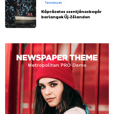
Természet
Káprázatos szentjánosbogár
barlangok Új-Zélandon