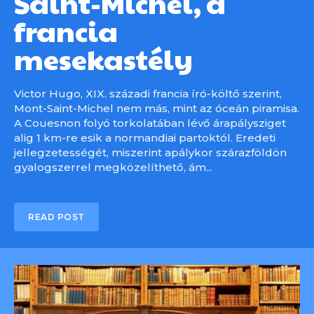
Saint-Michel, a
francia
mesekastély
Victor Hugo, XIX. századi francia író-költő szerint,
Mont-Saint-Michel nem más, mint az óceán piramisa.
A Couesnon folyó torkolatában lévő árapálysziget
alig 1 km-re esik a normandiai partoktól. Eredeti
jellegzetességét, miszerint apálykor szárazföldön
gyalogszerrel megközelíthető, ám...
READ POST