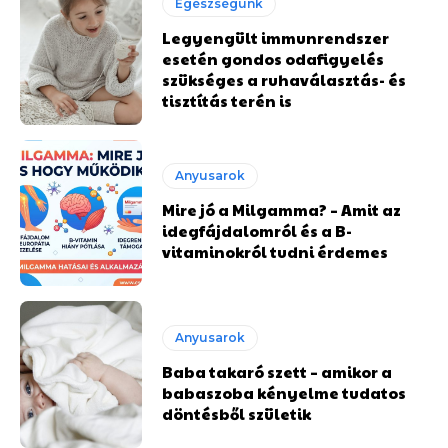
Egészségünk
Legyengült immunrendszer
esetén gondos odafigyelés
szükséges a ruhaválasztás- és
tisztítás terén is
Anyusarok
Mire jó a Milgamma? – Amit az
idegfájdalomról és a B-
vitaminokról tudni érdemes
Anyusarok
Baba takaró szett – amikor a
babaszoba kényelme tudatos
döntésből születik