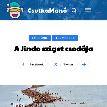
CsutkaManó
FÖLDÜNK
TERMÉSZET
A Jindo sziget csodája
Facebook
Twitter