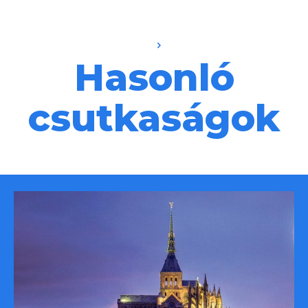
Hasonló
csutkaságok