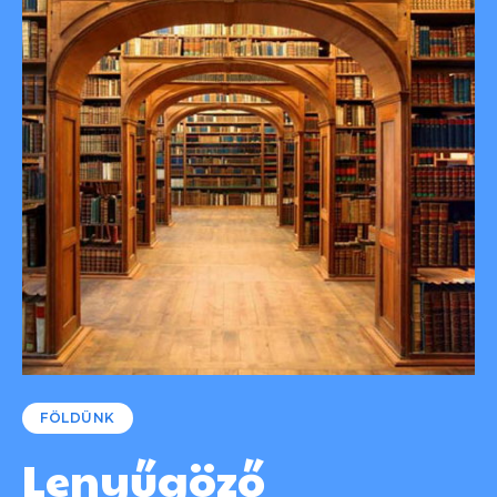
FÖLDÜNK
Lenyűgöző