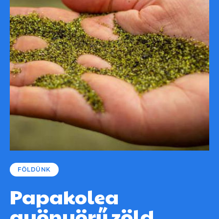
FÖLDÜNK
Papakolea
gyönyörű zöld