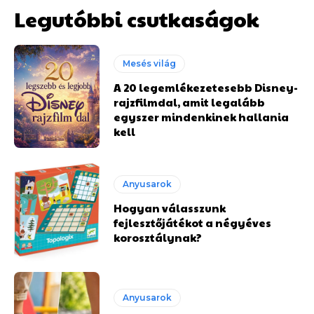
Legutóbbi csutkaságok
Mesés világ
A 20 legemlékezetesebb Disney-
rajzfilmdal, amit legalább
egyszer mindenkinek hallania
kell
Anyusarok
Hogyan válasszunk
fejlesztőjátékot a négyéves
korosztálynak?
Anyusarok