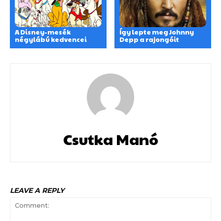
A Disney-mesék
Így lepte meg Johnny
négylábú kedvencei
Depp a rajongóit
Csutka Manó
LEAVE A REPLY