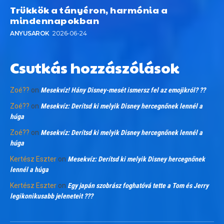
Trükkök a tányéron, harmónia a
mindennapokban
ANYUSAROK
2026-06-24
Csutkás hozzászólások
Zoé??
on
Mesekvíz! Hány Disney-mesét ismersz fel az emojikról? ??
Zoé??
on
Mesekvíz: Derítsd ki melyik Disney hercegnőnek lennél a
húga
Zoé??
on
Mesekvíz: Derítsd ki melyik Disney hercegnőnek lennél a
húga
Kertész Eszter
on
Mesekvíz: Derítsd ki melyik Disney hercegnőnek
lennél a húga
Kertész Eszter
on
Egy japán szobrász foghatóvá tette a Tom és Jerry
legikonikusabb jeleneteit ???