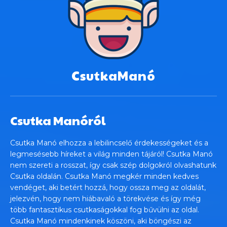
CsutkaManó
Csutka Manóról
Csutka Manó elhozza a lebilincselő érdekességeket és a
legmesésebb híreket a világ minden tájáról! Csutka Manó
nem szereti a rosszat, így csak szép dolgokról olvashatunk
Csutka oldalán. Csutka Manó megkér minden kedves
vendéget, aki betért hozzá, hogy ossza meg az oldalát,
jelezvén, hogy nem hiábavaló a törekvése és így még
több fantasztikus csutkaságokkal fog bűvülni az oldal.
Csutka Manó mindenkinek köszöni, aki böngészi az