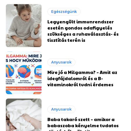
Egészségünk
Legyengült immunrendszer
esetén gondos odafigyelés
szükséges a ruhaválasztás- és
tisztítás terén is
Anyusarok
Mire jó a Milgamma? – Amit az
idegfájdalomról és a B-
vitaminokról tudni érdemes
Anyusarok
Baba takaró szett – amikor a
babaszoba kényelme tudatos