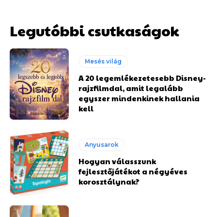
Legutóbbi csutkaságok
Mesés világ
A 20 legemlékezetesebb Disney-
rajzfilmdal, amit legalább
egyszer mindenkinek hallania
kell
Anyusarok
Hogyan válasszunk
fejlesztőjátékot a négyéves
korosztálynak?