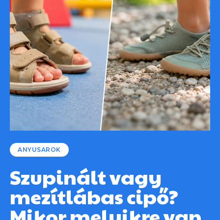
ANYUSAROK
Szupinált vagy
mezítlábas cipő?
Mikor melyikre van