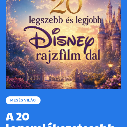
MESÉS VILÁG
A 20
legemlékezetesebb