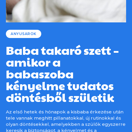
ANYUSAROK
Baba takaró szett –
amikor a
babaszoba
kényelme tudatos
döntésből születik
Az első hetek és hónapok a kisbaba érkezése után
tele vannak meghitt pillanatokkal, új rutinokkal és
olyan döntésekkel, amelyekben a szülők egyszerre
keresik a biztonságot, a kényelmet és a