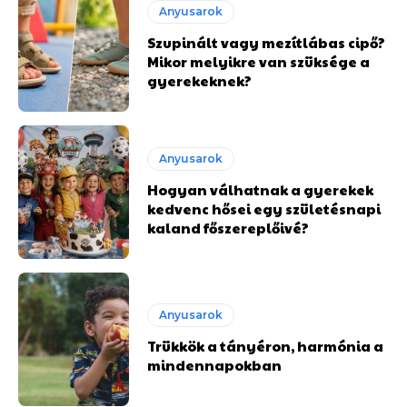
Anyusarok
Szupinált vagy mezítlábas cipő?
Mikor melyikre van szüksége a
gyerekeknek?
Anyusarok
Hogyan válhatnak a gyerekek
kedvenc hősei egy születésnapi
kaland főszereplőivé?
Anyusarok
Trükkök a tányéron, harmónia a
mindennapokban