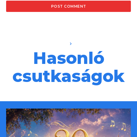
Hasonló
csutkaságok