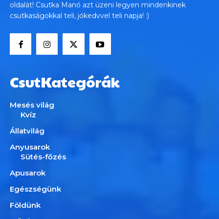
oldalát! Csutka Manó azt üzeni legyen mindenkinek
csutkaságokkal teli, jókedvvel teli napja! :)
CsutKategórák
Mesés világ
Kvíz
Állatvilág
Anyusarok
Sütés-főzés
Apusarok
Egészségünk
Földünk