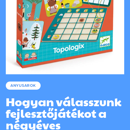
ANYUSAROK
Hogyan válasszunk
fejlesztőjátékot a
négyéves