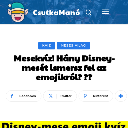
CsutkaManó
KVÍZ
MESÉS VILÁG
Mesekvíz! Hány Disney-
mesét ismersz fel az
emojikról? ??
Facebook
Twitter
Pinterest