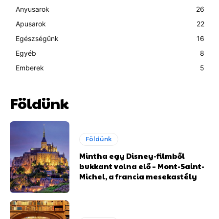
Anyusarok
26
Apusarok
22
Egészségünk
16
Egyéb
8
Emberek
5
Földünk
Földünk
Mintha egy Disney-filmből
bukkant volna elő – Mont-Saint-
Michel, a francia mesekastély