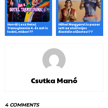
Hurrá! Lesz Hotel
Hűha! Magyarul is pazar
Transylvania 4. és azt is
lett az első teljes
tudni, mikor! ??
Aladdin előzetes! ? ?
Csutka Manó
4 COMMENTS