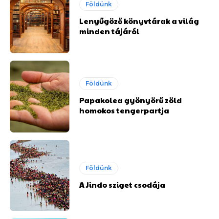
Földünk
Lenyűgöző könyvtárak a világ
minden tájáról
Földünk
Papakolea gyönyörű zöld
homokos tengerpartja
Földünk
A Jindo sziget csodája