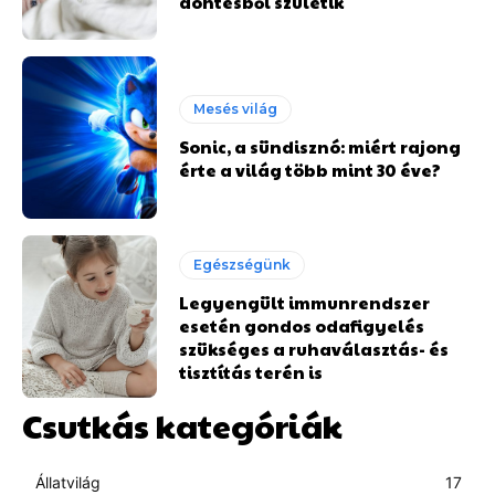
döntésből születik
Mesés világ
Sonic, a sündisznó: miért rajong
érte a világ több mint 30 éve?
Egészségünk
Legyengült immunrendszer
esetén gondos odafigyelés
szükséges a ruhaválasztás- és
tisztítás terén is
Csutkás kategóriák
Állatvilág
17