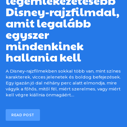
Disney-rajzfilmdal,
amit legalább
egyszer
mindenkinek
hallania kell
A Disney-rajzfilmekben sokkal több van, mint színes
karakterek, vicces jelenetek és boldog befejezések.
Egy igazán jó dal néhány perc alatt elmondja, mire
vágyik a főhős, mitől fél, miért szerelmes, vagy miért
kell végre kiállnia önmagáért....
READ POST