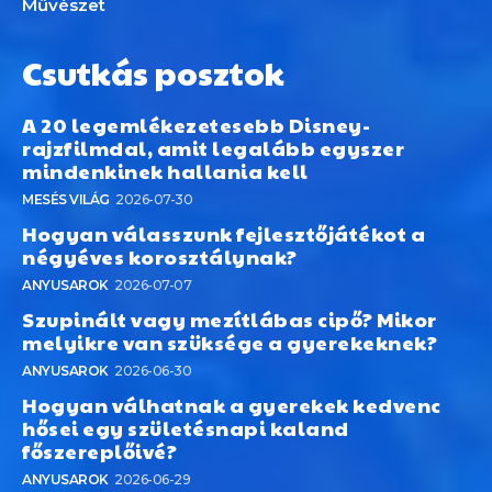
Művészet
Csutkás posztok
A 20 legemlékezetesebb Disney-
rajzfilmdal, amit legalább egyszer
mindenkinek hallania kell
MESÉS VILÁG
2026-07-30
Hogyan válasszunk fejlesztőjátékot a
négyéves korosztálynak?
ANYUSAROK
2026-07-07
Szupinált vagy mezítlábas cipő? Mikor
melyikre van szüksége a gyerekeknek?
ANYUSAROK
2026-06-30
Hogyan válhatnak a gyerekek kedvenc
hősei egy születésnapi kaland
főszereplőivé?
ANYUSAROK
2026-06-29