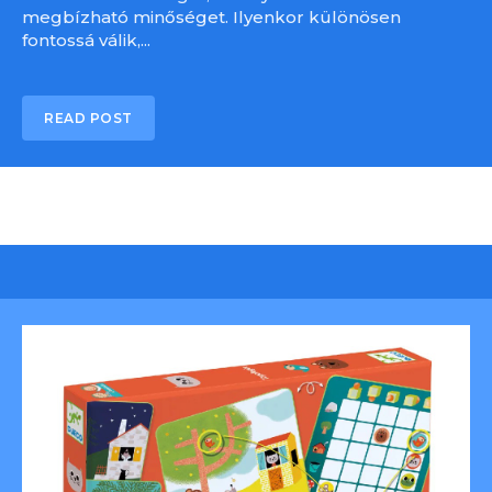
megbízható minőséget. Ilyenkor különösen
fontossá válik,...
READ POST