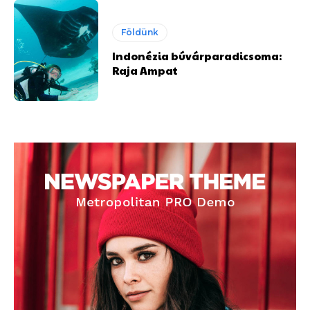
Földünk
Indonézia búvárparadicsoma:
Raja Ampat