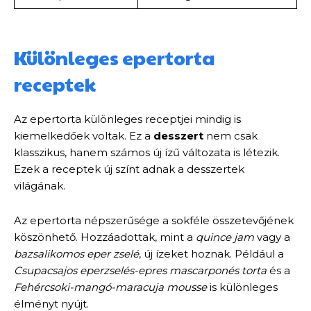
Különleges epertorta
receptek
Az epertorta különleges receptjei mindig is
kiemelkedőek voltak. Ez a
desszert
nem csak
klasszikus, hanem számos új ízű változata is létezik.
Ezek a receptek új színt adnak a desszertek
világának.
Az epertorta népszerűsége a sokféle összetevőjének
köszönhető. Hozzáadottak, mint a
quince jam
vagy a
bazsalikomos eper zselé
, új ízeket hoznak. Például a
Csupacsajos eperzselés-epres mascarponés torta
és a
Fehércsoki-mangó-maracuja mousse
is különleges
élményt nyújt.