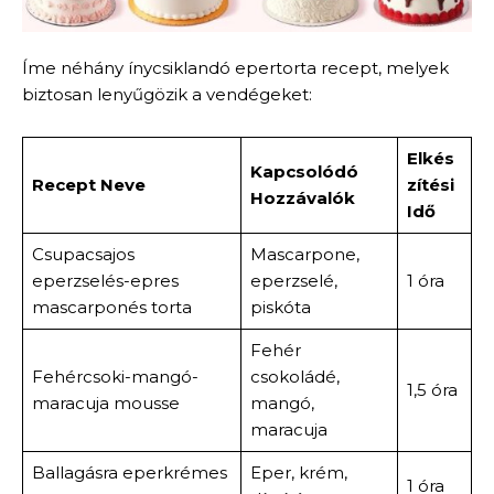
Íme néhány ínycsiklandó epertorta recept, melyek
biztosan lenyűgözik a vendégeket:
Elkés
Kapcsolódó
Recept Neve
zítési
Hozzávalók
Idő
Csupacsajos
Mascarpone,
eperzselés-epres
eperzselé,
1 óra
mascarponés torta
piskóta
Fehér
Fehércsoki-mangó-
csokoládé,
1,5 óra
maracuja mousse
mangó,
maracuja
Ballagásra eperkrémes
Eper, krém,
1 óra