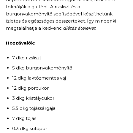
tolerálják a glutént. A rizsliszt és a
burgonyakeményítő segítségével készíthetünk
ízletes és egészséges desszerteket. Így mindenki
megtalálhatja a kedvenc
diétás ételeket
.
Hozzávalók:
7 dkg rizsliszt
5 dkg burgonyakeményítő
12 dkg laktózmentes vaj
12 dkg porcukor
3 dkg kristálycukor
5.5 dkg tojássárgája
7 dkg tojás
0.3 dkg sütőpor