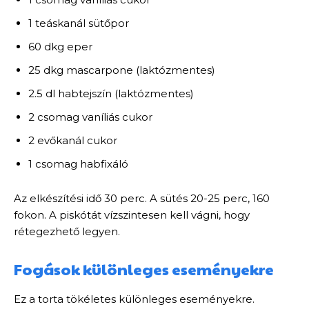
1 teáskanál sütőpor
60 dkg eper
25 dkg mascarpone (laktózmentes)
2.5 dl habtejszín (laktózmentes)
2 csomag vaníliás cukor
2 evőkanál cukor
1 csomag habfixáló
Az elkészítési idő 30 perc. A sütés 20-25 perc, 160
fokon. A piskótát vízszintesen kell vágni, hogy
rétegezhető legyen.
Fogások különleges eseményekre
Ez a torta tökéletes különleges eseményekre.