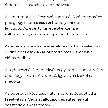
érdemes kihasználni ezt az időszakot.
Az epertorta készítése szórakoztató. A végeredmény
pedig egy finom
desszert
, amely mindenkit
lenyűgöz. Az epertorta receptje könnyen
változtatható, így mindig új ízeket találhatunk.
Az eper alacsony kalóriatartalma miatt is jó választás.
15 dkg eper csak 43 kCal-t tartalmaz. Ez ideális a
diétás ételhez.
A saját készítésű eperlekvár nagyszerű ajándék. A friss
eper fagyasztva is élvezhető, így a nyári ízeket is
megőrzi.
Az epertorta készítése hatalmas lehetőséget ad a
kreativitásra. Vegán változatok és sütés nélküli
desszertek is készíthetők.