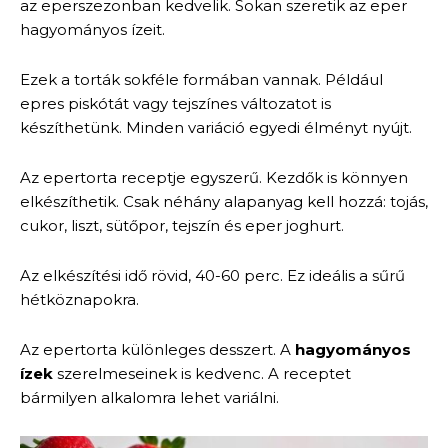
az eperszezonban kedvelik. Sokan szeretik az eper
hagyományos ízeit.
Ezek a torták sokféle formában vannak. Például
epres piskótát vagy tejszínes változatot is
készíthetünk. Minden variáció egyedi élményt nyújt.
Az epertorta receptje egyszerű. Kezdők is könnyen
elkészíthetik. Csak néhány alapanyag kell hozzá: tojás,
cukor, liszt, sütőpor, tejszín és eper joghurt.
Az elkészítési idő rövid, 40-60 perc. Ez ideális a sűrű
hétköznapokra.
Az epertorta különleges desszert. A
hagyományos
ízek
szerelmeseinek is kedvenc. A receptet
bármilyen alkalomra lehet variálni.