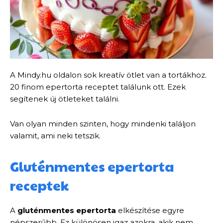
A Mindy.hu oldalon sok kreatív ötlet van a tortákhoz.
20 finom epertorta receptet találunk ott. Ezek
segítenek új ötleteket találni.
Van olyan minden szinten, hogy mindenki találjon
valamit, ami neki tetszik.
Gluténmentes epertorta
receptek
A
gluténmentes epertorta
elkészítése egyre
népszerűbb. Ez különösen igaz azokra, akik nem