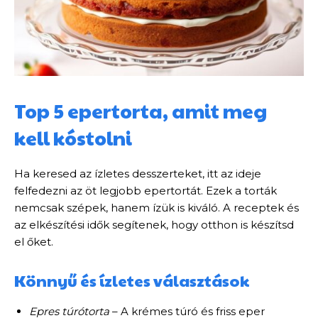
Top 5 epertorta, amit meg
kell kóstolni
Ha keresed az ízletes desszerteket, itt az ideje
felfedezni az öt legjobb epertortát. Ezek a torták
nemcsak szépek, hanem ízük is kiváló. A receptek és
az elkészítési idők segítenek, hogy otthon is készítsd
el őket.
Könnyű és ízletes választások
Epres túrótorta
– A krémes túró és friss eper