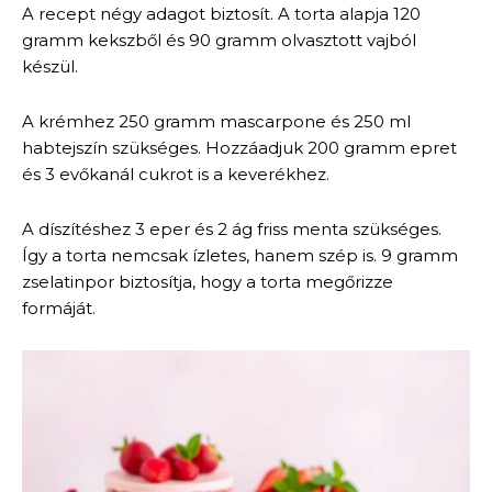
A recept négy adagot biztosít. A torta alapja 120
gramm kekszből és 90 gramm olvasztott vajból
készül.
A krémhez 250 gramm mascarpone és 250 ml
habtejszín szükséges. Hozzáadjuk 200 gramm epret
és 3 evőkanál cukrot is a keverékhez.
A díszítéshez 3 eper és 2 ág friss menta szükséges.
Így a torta nemcsak ízletes, hanem szép is. 9 gramm
zselatinpor biztosítja, hogy a torta megőrizze
formáját.