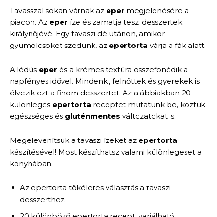
Tavasszal sokan várnak az
eper
megjelenésére a
piacon. Az
eper
íze és zamatja teszi desszertek
királynőjévé. Egy tavaszi délutánon, amikor
gyümölcsöket szedünk, az
epertorta
várja a fák alatt.
A lédús
eper
és a krémes textúra összefonódik a
napfényes idővel. Mindenki, felnőttek és gyerekek is
élvezik ezt a finom desszertet. Az alábbiakban 20
különleges
epertorta
receptet mutatunk be, köztük
egészséges és
gluténmentes
változatokat is.
Megelevenítsük a tavaszi ízeket az
epertorta
készítésével! Most készíthatsz valami különlegeset a
konyhában.
Az epertorta tökéletes választás a tavaszi
desszerthez.
20 különböző epertorta recept, variálható