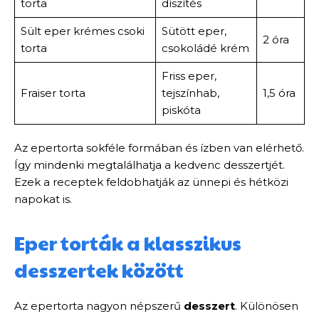
torta
díszítés
Sült eper krémes csoki
Sütött eper,
2 óra
torta
csokoládé krém
Friss eper,
Fraiser torta
tejszínhab,
1,5 óra
piskóta
Az epertorta sokféle formában és ízben van elérhető.
Így mindenki megtalálhatja a kedvenc desszertjét.
Ezek a receptek feldobhatják az ünnepi és hétközi
napokat is.
Eper torták a klasszikus
desszertek között
Az epertorta nagyon népszerű
desszert
. Különösen