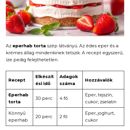
Az
eperhab torta
szép látványú. Az édes eper és a
krémes állag mindenkinek tetszik. A recept egyszerű,
íze pedig felejthetetlen.
Elkészít
Adagok
Recept
Hozzávalók
ési idő
száma
Eperhab
Eper, tejszín,
30 perc
4 fő
torta
cukor, zselatin
Könnyű
Eper, joghurt,
20 perc
2 fő
eperhab
cukor