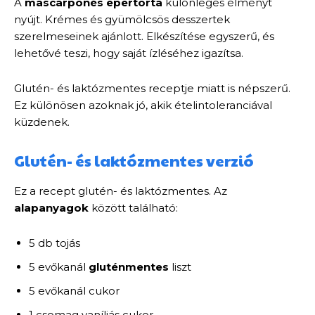
A
mascarponés epertorta
különleges élményt
nyújt. Krémes és gyümölcsös desszertek
szerelmeseinek ajánlott. Elkészítése egyszerű, és
lehetővé teszi, hogy saját ízléséhez igazítsa.
Glutén- és laktózmentes receptje miatt is népszerű.
Ez különösen azoknak jó, akik ételintoleranciával
küzdenek.
Glutén- és laktózmentes verzió
Ez a recept glutén- és laktózmentes. Az
alapanyagok
között található:
5 db tojás
5 evőkanál
gluténmentes
liszt
5 evőkanál cukor
1 csomag vaníliás cukor