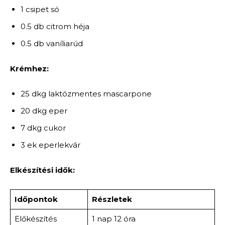
1 csipet só
0.5 db citrom héja
0.5 db vaníliarúd
Krémhez:
25 dkg laktózmentes mascarpone
20 dkg eper
7 dkg cukor
3 ek eperlekvár
Elkészítési idők:
Időpontok
Részletek
Előkészítés
1 nap 12 óra