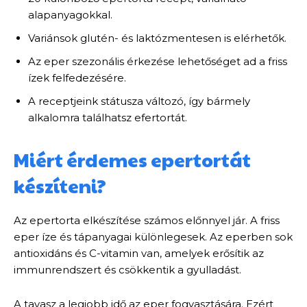
alapanyagokkal.
Variánsok glutén- és laktózmentesen is elérhetők.
Az eper szezonális érkezése lehetőséget ad a friss
ízek felfedezésére.
A receptjeink státusza változó, így bármely
alkalomra találhatsz efertortát.
Miért érdemes epertortát
készíteni?
Az epertorta elkészítése számos előnnyel jár. A friss
eper íze és tápanyagai különlegesek. Az eperben sok
antioxidáns és C-vitamin van, amelyek erősítik az
immunrendszert és csökkentik a gyulladást.
A tavasz a legjobb idő az eper fogyasztására. Ezért