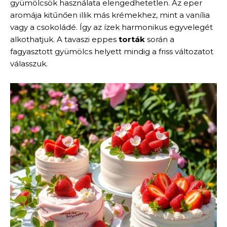
gyümölcsök használata elengedhetetlen. Az eper
aromája kitűnően illik más krémekhez, mint a vanília
vagy a csokoládé. Így az ízek harmonikus egyvelegét
alkothatjuk. A tavaszi еpреs
torták
során a
fagyasztott gyümölcs helyett mindig a friss változatot
válasszuk.