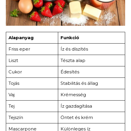
Alapanyag
Funkció
Friss eper
Íz és díszítés
Liszt
Tészta alap
Cukor
Édesítés
Tojás
Stabilitás és állag
Vaj
Krémesség
Tej
Íz gazdagítása
Tejszín
Öntet és krém
Mascarpone
Különleges íz