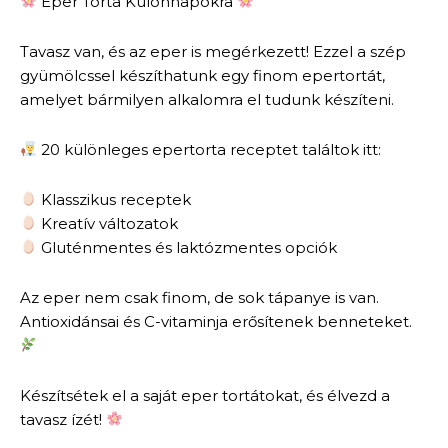
Eper Torta Különnapokra
Tavasz van, és az eper is megérkezett! Ezzel a szép
gyümölcssel készíthatunk egy finom epertortát,
amelyet bármilyen alkalomra el tudunk készíteni.
20 különleges epertorta receptet találtok itt:
Klasszikus receptek
Kreatív változatok
Gluténmentes és laktózmentes opciók
Az eper nem csak finom, de sok tápanye is van.
Antioxidánsai és C-vitaminja erősítenek benneteket.
Készítsétek el a saját eper tortátokat, és élvezd a
tavasz ízét!