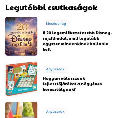
Legutóbbi csutkaságok
Mesés világ
A 20 legemlékezetesebb Disney-
rajzfilmdal, amit legalább
egyszer mindenkinek hallania
kell
Anyusarok
Hogyan válasszunk
fejlesztőjátékot a négyéves
korosztálynak?
Anyusarok