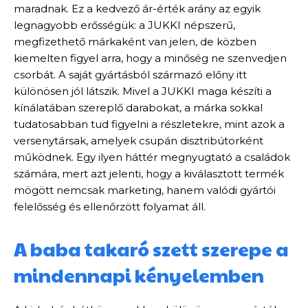
maradnak. Ez a kedvező ár-érték arány az egyik
legnagyobb erősségük: a JUKKI népszerű,
megfizethető márkaként van jelen, de közben
kiemelten figyel arra, hogy a minőség ne szenvedjen
csorbát. A saját gyártásból származó előny itt
különösen jól látszik. Mivel a JUKKI maga készíti a
kínálatában szereplő darabokat, a márka sokkal
tudatosabban tud figyelni a részletekre, mint azok a
versenytársak, amelyek csupán disztribútorként
működnek. Egy ilyen háttér megnyugtató a családok
számára, mert azt jelenti, hogy a kiválasztott termék
mögött nemcsak marketing, hanem valódi gyártói
felelősség és ellenőrzött folyamat áll.
A baba takaró szett szerepe a
mindennapi kényelemben