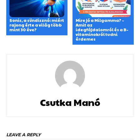
Sonic, a sündisznó: miért
Mire jó a Milgamma? –
rajong érte a világ több
Amit az
mint 30 éve?
idegfájdalomról és a B-
vitaminokról tudni
érdemes
Csutka Manó
LEAVE A REPLY