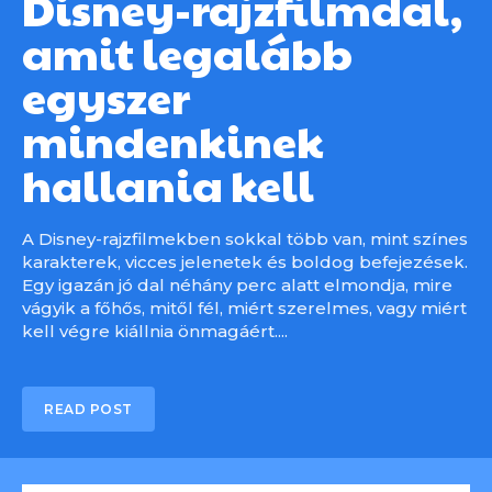
Disney-rajzfilmdal,
amit legalább
egyszer
mindenkinek
hallania kell
A Disney-rajzfilmekben sokkal több van, mint színes
karakterek, vicces jelenetek és boldog befejezések.
Egy igazán jó dal néhány perc alatt elmondja, mire
vágyik a főhős, mitől fél, miért szerelmes, vagy miért
kell végre kiállnia önmagáért....
READ POST