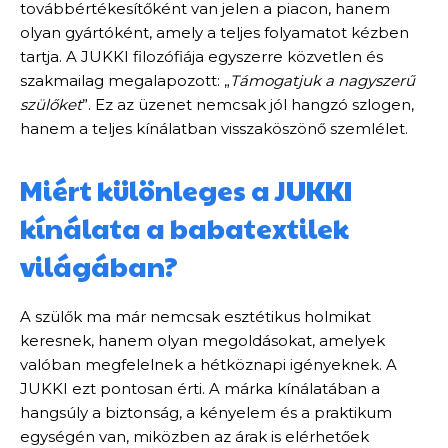
továbbértékesítőként van jelen a piacon, hanem
olyan gyártóként, amely a teljes folyamatot kézben
tartja. A JUKKI filozófiája egyszerre közvetlen és
szakmailag megalapozott: „
Támogatjuk a nagyszerű
szülőket
”. Ez az üzenet nemcsak jól hangzó szlogen,
hanem a teljes kínálatban visszaköszönő szemlélet.
Miért különleges a JUKKI
kínálata a babatextilek
világában?
A szülők ma már nemcsak esztétikus holmikat
keresnek, hanem olyan megoldásokat, amelyek
valóban megfelelnek a hétköznapi igényeknek. A
JUKKI ezt pontosan érti. A márka kínálatában a
hangsúly a biztonság, a kényelem és a praktikum
egységén van, miközben az árak is elérhetőek