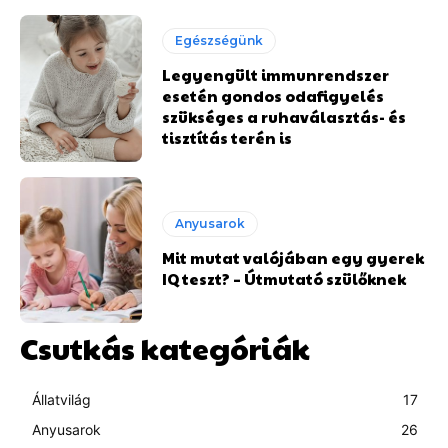
Egészségünk
Legyengült immunrendszer
esetén gondos odafigyelés
szükséges a ruhaválasztás- és
tisztítás terén is
Anyusarok
Mit mutat valójában egy gyerek
IQ teszt? – Útmutató szülőknek
Csutkás kategóriák
Állatvilág
17
Anyusarok
26