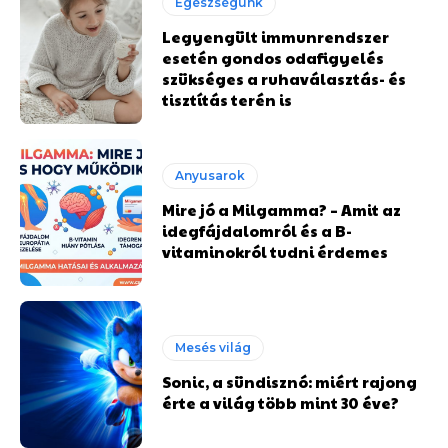
Egészségünk
Legyengült immunrendszer
esetén gondos odafigyelés
szükséges a ruhaválasztás- és
tisztítás terén is
Anyusarok
Mire jó a Milgamma? – Amit az
idegfájdalomról és a B-
vitaminokról tudni érdemes
Mesés világ
Sonic, a sündisznó: miért rajong
érte a világ több mint 30 éve?