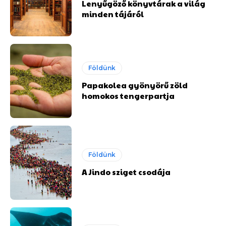
Lenyűgöző könyvtárak a világ
minden tájáról
Földünk
Papakolea gyönyörű zöld
homokos tengerpartja
Földünk
A Jindo sziget csodája