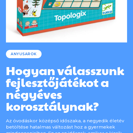
ANYUSAROK
Hogyan válasszunk
fejlesztőjátékot a
négyéves
korosztálynak?
Az óvodáskor középső időszaka, a negyedik életév
betöltése hatalmas változást hoz a gyermekek