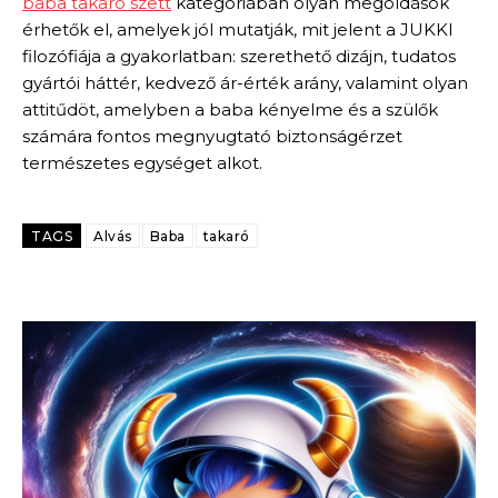
baba takaró szett
kategóriában olyan megoldások
érhetők el, amelyek jól mutatják, mit jelent a JUKKI
filozófiája a gyakorlatban: szerethető dizájn, tudatos
gyártói háttér, kedvező ár-érték arány, valamint olyan
attitűdöt, amelyben a baba kényelme és a szülők
számára fontos megnyugtató biztonságérzet
természetes egységet alkot.
TAGS
Alvás
Baba
takaró