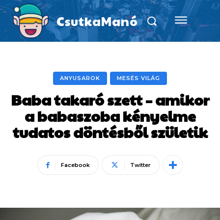
CsutkaManó
ANYUSAROK
MESÉS VILÁG
Baba takaró szett – amikor
a babaszoba kényelme
tudatos döntésből születik
Facebook
Twitter