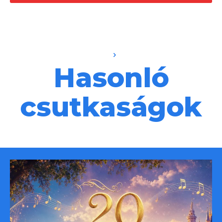
Hasonló
csutkaságok