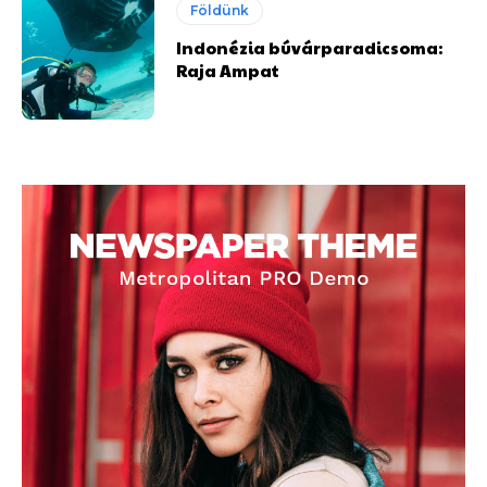
Földünk
Indonézia búvárparadicsoma:
Raja Ampat