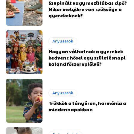
Szupinált vagy mezítlábas cipő?
Mikor melyikre van szüksége a
gyerekeknek?
Anyusarok
Hogyan válhatnak a gyerekek
kedvenc hősei egy születésnapi
kaland főszereplőivé?
Anyusarok
Trükkök a tányéron, harmónia a
mindennapokban