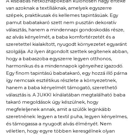
A kisbabás hétköznapokban különösen nagy értéke
van azoknak a textíliáknak, amelyek egyszerre
szépek, praktikusak és kellemes tapintásúak. Egy
pamut babatakaró szett nem pusztán dekoratív
választás, hanem a mindennapi gondoskodás része,
az alvás kényelmét, a baba komfortérzetét és a
szeretettel kialakított, nyugodt környezetet egyaránt
szolgálja. Az ilyen átgondolt szettek segítenek abban,
hogy a babaszoba egyszerre legyen otthonos,
harmonikus és a mindennapok igényeihez igazodó.
Egy finom tapintású babatakaró, egy hozzá illő párna
így nemcsak esztétikus részlete a környezetnek,
hanem a baba kényelmét támogató, szerethető
választás is. A JUKKI kínálatában megtalálható baba
takaró megoldások úgy készülnek, hogy
megfeleljenek annak, amit a szülők leginkább
szeretnének: legyen a textil puha, legyen kényelmes,
és támogassa a nyugodt alvás élményét. Nem
véletlen, hogy egyre többen keresgélnek olyan