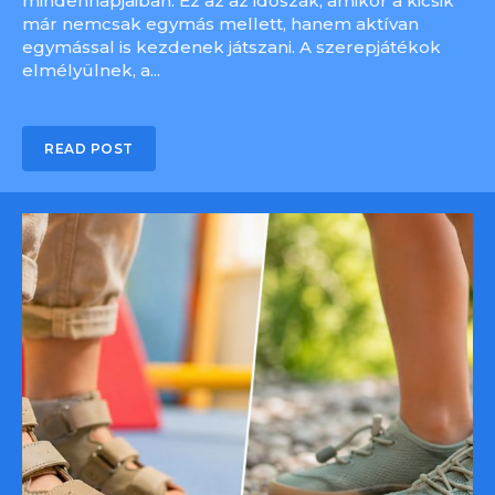
mindennapjaiban. Ez az az időszak, amikor a kicsik
már nemcsak egymás mellett, hanem aktívan
egymással is kezdenek játszani. A szerepjátékok
elmélyülnek, a...
READ POST