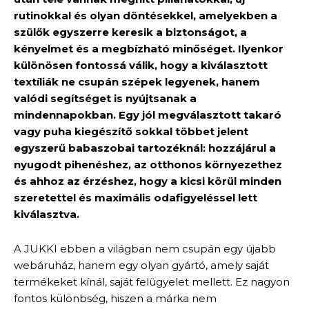
rutinokkal és olyan döntésekkel, amelyekben a
szülők egyszerre keresik a biztonságot, a
kényelmet és a megbízható minőséget. Ilyenkor
különösen fontossá válik, hogy a kiválasztott
textíliák ne csupán szépek legyenek, hanem
valódi segítséget is nyújtsanak a
mindennapokban. Egy jól megválasztott takaró
vagy puha kiegészítő sokkal többet jelent
egyszerű babaszobai tartozéknál: hozzájárul a
nyugodt pihenéshez, az otthonos környezethez
és ahhoz az érzéshez, hogy a kicsi körül minden
szeretettel és maximális odafigyeléssel lett
kiválasztva.
A JUKKI ebben a világban nem csupán egy újabb
webáruház, hanem egy olyan gyártó, amely saját
termékeket kínál, saját felügyelet mellett. Ez nagyon
fontos különbség, hiszen a márka nem