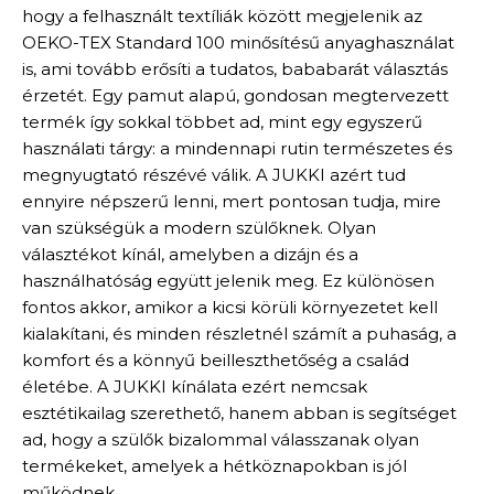
hogy a felhasznált textíliák között megjelenik az
OEKO-TEX Standard 100 minősítésű anyaghasználat
is, ami tovább erősíti a tudatos, bababarát választás
érzetét. Egy pamut alapú, gondosan megtervezett
termék így sokkal többet ad, mint egy egyszerű
használati tárgy: a mindennapi rutin természetes és
megnyugtató részévé válik. A JUKKI azért tud
ennyire népszerű lenni, mert pontosan tudja, mire
van szükségük a modern szülőknek. Olyan
választékot kínál, amelyben a dizájn és a
használhatóság együtt jelenik meg. Ez különösen
fontos akkor, amikor a kicsi körüli környezetet kell
kialakítani, és minden részletnél számít a puhaság, a
komfort és a könnyű beilleszthetőség a család
életébe. A JUKKI kínálata ezért nemcsak
esztétikailag szerethető, hanem abban is segítséget
ad, hogy a szülők bizalommal válasszanak olyan
termékeket, amelyek a hétköznapokban is jól
működnek.