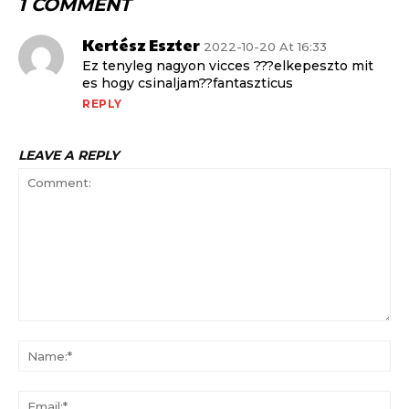
1 COMMENT
Kertész Eszter
2022-10-20 At 16:33
Ez tenyleg nagyon vicces ???elkepeszto mit
es hogy csinaljam??fantaszticus
REPLY
LEAVE A REPLY
Comment:
Na
Ema