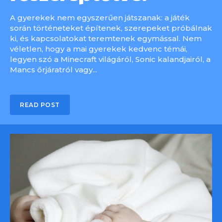
A gyerekek nem egyszerűen játszanak: a játék
során történeteket építenek, szerepeket próbálnak
ki, és kapcsolatokat teremtenek egymással. Nem
véletlen, hogy a mai gyerekek kedvenc témái,
legyen szó a Minecraft világáról, Sonic kalandjairól, a
Mancs őrjáratról vagy...
READ POST