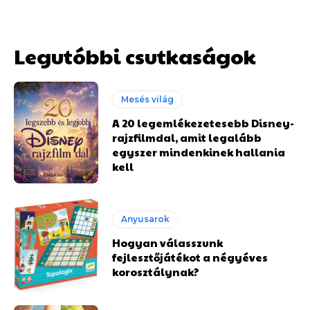
Legutóbbi csutkaságok
Mesés világ
A 20 legemlékezetesebb Disney-
rajzfilmdal, amit legalább
egyszer mindenkinek hallania
kell
Anyusarok
Hogyan válasszunk
fejlesztőjátékot a négyéves
korosztálynak?