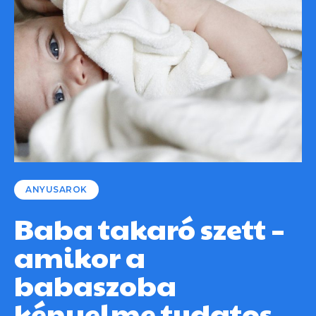
ANYUSAROK
Baba takaró szett –
amikor a
babaszoba
kényelme tudatos