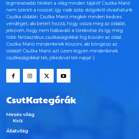
legmesésebb híreket a világ minden tájáról! Csutka Manó
nem szereti a rosszat, így csak szép dolgokról olvashatunk
Csutka oldalán. Csutka Manó megkér minden kedves
vendéget, aki betért hozzá, hogy ossza meg az oldalát,
jelezvén, hogy nem hiábavaló a törekvése és így még
több fantasztikus csutkaságokkal fog bűvülni az oldal.
Csutka Manó mindenkinek köszöni, aki böngészi az
oldalát! Csutka Manó azt üzeni legyen mindenkinek
csutkaságokkal teli, jókedvvel teli napja! :)
CsutKategórák
Mesés világ
Kvíz
Állatvilág