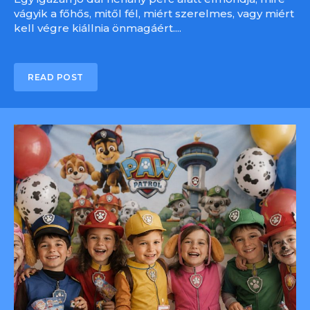
vágyik a főhős, mitől fél, miért szerelmes, vagy miért
kell végre kiállnia önmagáért....
READ POST