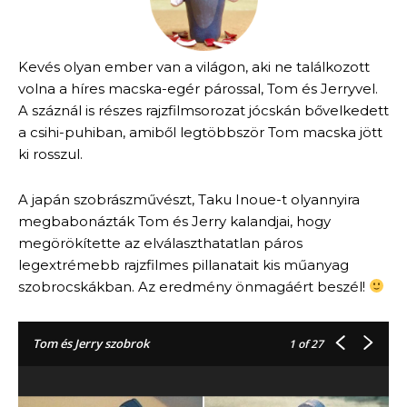
Kevés olyan ember van a világon, aki ne találkozott
volna a híres macska-egér párossal, Tom és Jerryvel.
A száznál is részes rajzfilmsorozat jócskán bővelkedett
a csihi-puhiban, amiből legtöbbször Tom macska jött
ki rosszul.
A japán szobrászművészt, Taku Inoue-t olyannyira
megbabonázták Tom és Jerry kalandjai, hogy
megörökítette az elválaszthatatlan páros
legextrémebb rajzfilmes pillanatait kis műanyag
szobrocskákban. Az eredmény önmagáért beszél!
Tom és Jerry szobrok
1
of 27