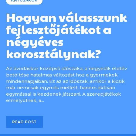
ANYUSAROK
Hogyan válasszunk
fejlesztőjátékot a
négyéves
korosztálynak?
Az óvodáskor középső időszaka, a negyedik életév
betöltése hatalmas változást hoz a gyermekek
mindennapjaiban. Ez az az időszak, amikor a kicsik
már nemcsak egymás mellett, hanem aktívan
egymással is kezdenek játszani. A szerepjátékok
elmélyülnek, a...
READ POST