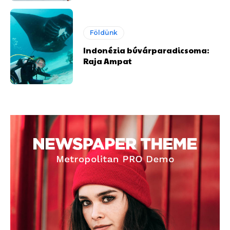
Földünk
Indonézia búvárparadicsoma:
Raja Ampat