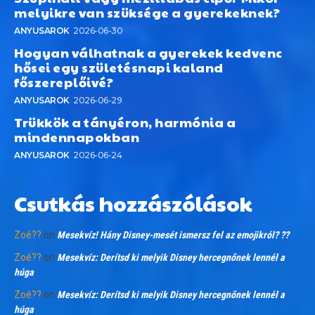
melyikre van szüksége a gyerekeknek?
ANYUSAROK
2026-06-30
Hogyan válhatnak a gyerekek kedvenc
hősei egy születésnapi kaland
főszereplőivé?
ANYUSAROK
2026-06-29
Trükkök a tányéron, harmónia a
mindennapokban
ANYUSAROK
2026-06-24
Csutkás hozzászólások
Zoé??
on
Mesekvíz! Hány Disney-mesét ismersz fel az emojikról? ??
Zoé??
on
Mesekvíz: Derítsd ki melyik Disney hercegnőnek lennél a
húga
Zoé??
on
Mesekvíz: Derítsd ki melyik Disney hercegnőnek lennél a
húga