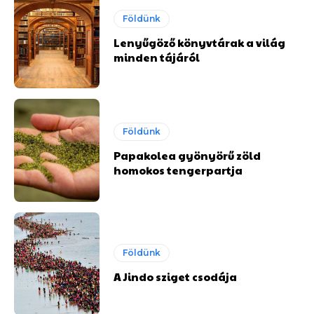
Földünk
Lenyűgöző könyvtárak a világ
minden tájáról
Földünk
Papakolea gyönyörű zöld
homokos tengerpartja
Földünk
A Jindo sziget csodája