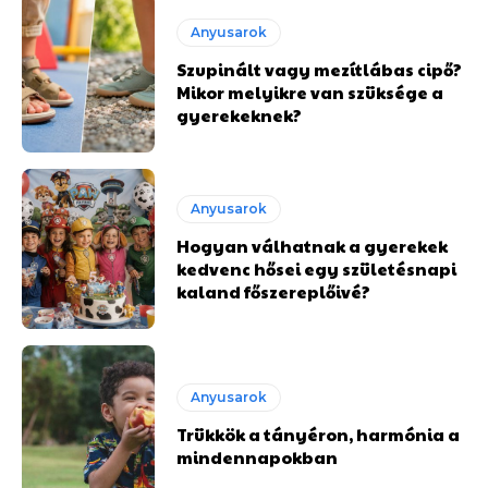
Anyusarok
Szupinált vagy mezítlábas cipő?
Mikor melyikre van szüksége a
gyerekeknek?
Anyusarok
Hogyan válhatnak a gyerekek
kedvenc hősei egy születésnapi
kaland főszereplőivé?
Anyusarok
Trükkök a tányéron, harmónia a
mindennapokban