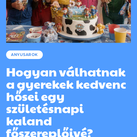
ANYUSAROK
Hogyan válhatnak
a gyerekek kedvenc
hősei egy
születésnapi
kaland
főszereplőivé?