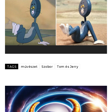
TAGS
művészet
Szobor
Tom és Jerry