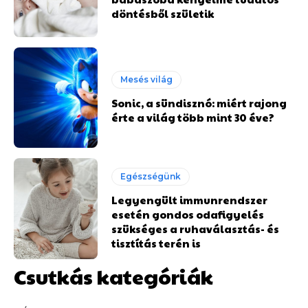
döntésből születik
Mesés világ
Sonic, a sündisznó: miért rajong
érte a világ több mint 30 éve?
Egészségünk
Legyengült immunrendszer
esetén gondos odafigyelés
szükséges a ruhaválasztás- és
tisztítás terén is
Csutkás kategóriák