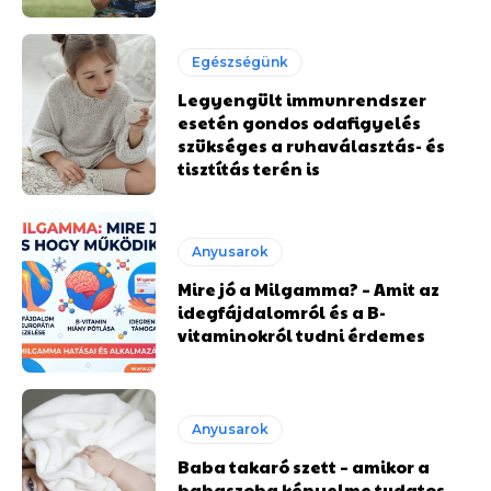
Egészségünk
Legyengült immunrendszer
esetén gondos odafigyelés
szükséges a ruhaválasztás- és
tisztítás terén is
Anyusarok
Mire jó a Milgamma? – Amit az
idegfájdalomról és a B-
vitaminokról tudni érdemes
Anyusarok
Baba takaró szett – amikor a
babaszoba kényelme tudatos