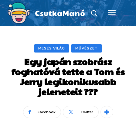
CsutkaManó
MESÉS VILÁG
MŰVÉSZET
Egy japán szobrász
foghatóvá tette a Tom és
Jerry legikonikusabb
jeleneteit ???
Facebook
Twitter