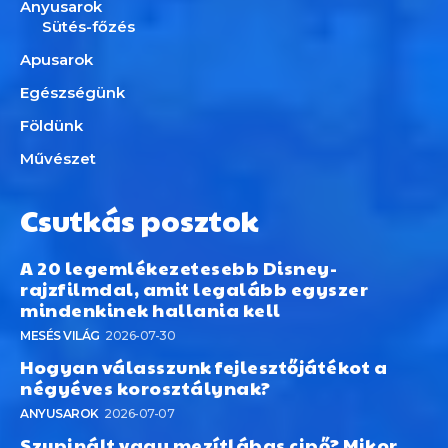
Anyusarok
Sütés-főzés
Apusarok
Egészségünk
Földünk
Művészet
Csutkás posztok
A 20 legemlékezetesebb Disney-
rajzfilmdal, amit legalább egyszer
mindenkinek hallania kell
MESÉS VILÁG
2026-07-30
Hogyan válasszunk fejlesztőjátékot a
négyéves korosztálynak?
ANYUSAROK
2026-07-07
Szupinált vagy mezítlábas cipő? Mikor