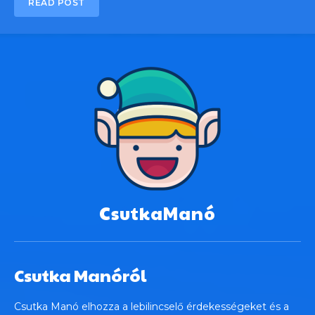
READ POST
CsutkaManó
Csutka Manóról
Csutka Manó elhozza a lebilincselő érdekességeket és a