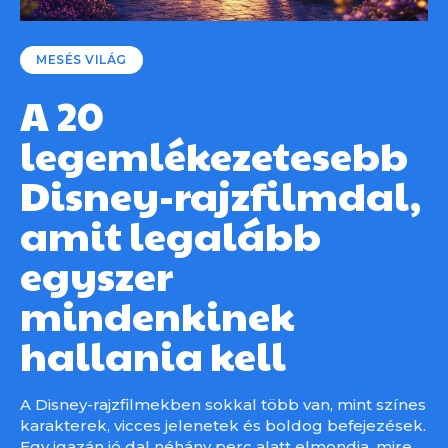
MESÉS VILÁG
A 20
legemlékezetesebb
Disney-rajzfilmdal,
amit legalább
egyszer
mindenkinek
hallania kell
A Disney-rajzfilmekben sokkal több van, mint színes
karakterek, vicces jelenetek és boldog befejezések.
Egy igazán jó dal néhány perc alatt elmondja, mire