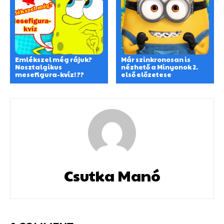
Emlékszel még rájuk?
Már szinkronosan is
Nosztalgikus
nézhető a Minyonok 2.
mesefigura-kvíz! ??
első előzetese
Csutka Manó