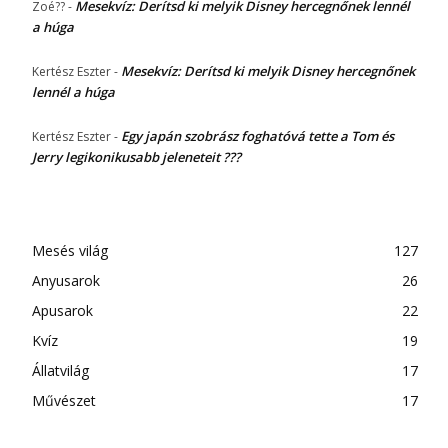
Mesekvíz: Derítsd ki melyik Disney hercegnőnek lennél
Zoé??
-
a húga
Mesekvíz: Derítsd ki melyik Disney hercegnőnek
Kertész Eszter
-
lennél a húga
Egy japán szobrász foghatóvá tette a Tom és
Kertész Eszter
-
Jerry legikonikusabb jeleneteit ???
Mesés világ
127
Anyusarok
26
Apusarok
22
Kvíz
19
Állatvilág
17
Művészet
17