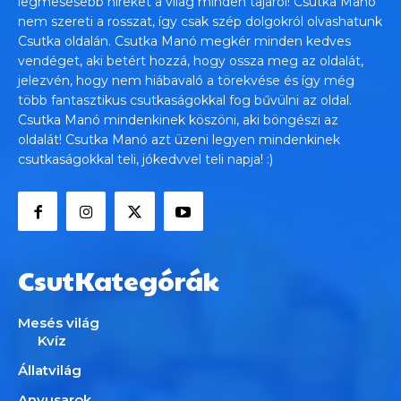
legmesésebb híreket a világ minden tájáról! Csutka Manó
nem szereti a rosszat, így csak szép dolgokról olvashatunk
Csutka oldalán. Csutka Manó megkér minden kedves
vendéget, aki betért hozzá, hogy ossza meg az oldalát,
jelezvén, hogy nem hiábavaló a törekvése és így még
több fantasztikus csutkaságokkal fog bűvülni az oldal.
Csutka Manó mindenkinek köszöni, aki böngészi az
oldalát! Csutka Manó azt üzeni legyen mindenkinek
csutkaságokkal teli, jókedvvel teli napja! :)
CsutKategórák
Mesés világ
Kvíz
Állatvilág
Anyusarok