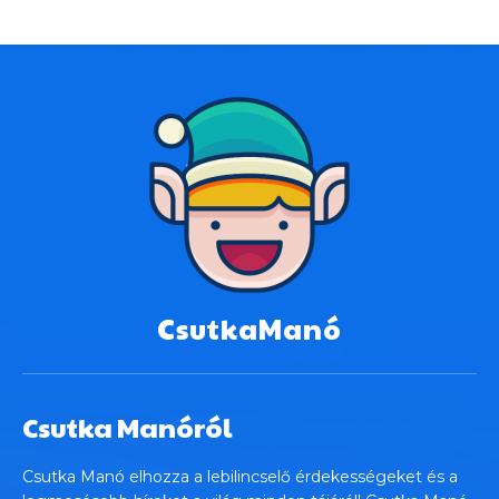
CsutkaManó
Csutka Manóról
Csutka Manó elhozza a lebilincselő érdekességeket és a