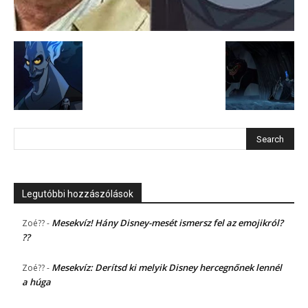
Legutóbbi hozzászólások
Mesekvíz! Hány Disney-mesét ismersz fel az emojikról?
Zoé??
-
??
Mesekvíz: Derítsd ki melyik Disney hercegnőnek lennél
Zoé??
-
a húga