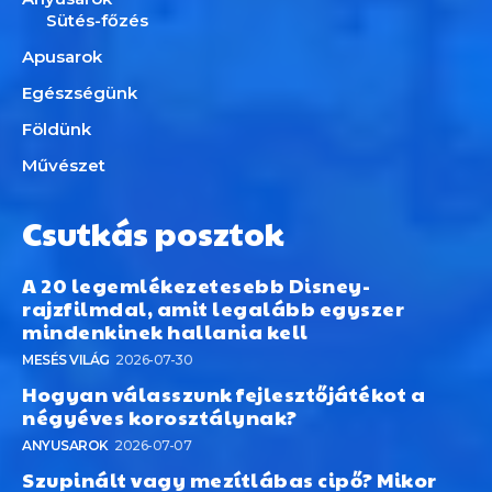
Sütés-főzés
Apusarok
Egészségünk
Földünk
Művészet
Csutkás posztok
A 20 legemlékezetesebb Disney-
rajzfilmdal, amit legalább egyszer
mindenkinek hallania kell
MESÉS VILÁG
2026-07-30
Hogyan válasszunk fejlesztőjátékot a
négyéves korosztálynak?
ANYUSAROK
2026-07-07
Szupinált vagy mezítlábas cipő? Mikor