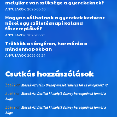
melyikre van szüksége a gyerekeknek?
ANYUSAROK
2026-06-30
Hogyan válhatnak a gyerekek kedvenc
hősei egy születésnapi kaland
főszereplőivé?
ANYUSAROK
2026-06-29
Trükkök a tányéron, harmónia a
mindennapokban
ANYUSAROK
2026-06-24
Csutkás hozzászólások
Zoé??
on
Mesekvíz! Hány Disney-mesét ismersz fel az emojikról? ??
Zoé??
on
Mesekvíz: Derítsd ki melyik Disney hercegnőnek lennél a
húga
Zoé??
on
Mesekvíz: Derítsd ki melyik Disney hercegnőnek lennél a
húga