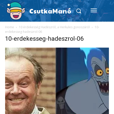
CsutkaManó
Home
10 érdekesség Hadészról, a Herkules gonoszáról
10-
erdekesseg-hadeszrol-06
10-erdekesseg-hadeszrol-06