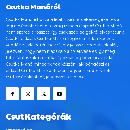
Csutka Manóról
Csutka Manó elhozza a lebilincselő érdekességeket és a
legmesésebb híreket a világ minden tájáról! Csutka Manó
nem szereti a rosszat, így csak szép dolgokról olvashatunk
Csutka oldalán. Csutka Manó megkér minden kedves
vendéget, aki betért hozzá, hogy ossza meg az oldalát,
jelezvén, hogy nem hiábavaló a törekvése és így még
több fantasztikus csutkaságokkal fog bűvülni az oldal.
Csutka Manó mindenkinek köszöni, aki böngészi az
oldalát! Csutka Manó azt üzeni legyen mindenkinek
csutkaságokkal teli, jókedvvel teli napja! :)
CsutKategórák
Mesés világ