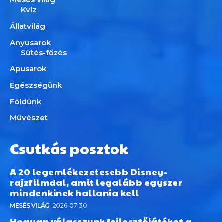
Kvíz
Állatvilág
Anyusarok
Sütés-főzés
Apusarok
Egészségünk
Földünk
Művészet
Csutkás posztok
A 20 legemlékezetesebb Disney-
rajzfilmdal, amit legalább egyszer
mindenkinek hallania kell
MESÉS VILÁG
2026-07-30
Hogyan válasszunk fejlesztőjátékot a