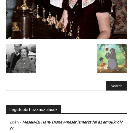
Legutóbbi hozzászólások
Mesekvíz! Hány Disney-mesét ismersz fel az emojikról?
Zoé??
-
??