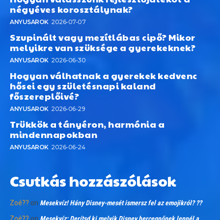
négyéves korosztálynak?
ANYUSAROK
2026-07-07
Szupinált vagy mezítlábas cipő? Mikor
melyikre van szüksége a gyerekeknek?
ANYUSAROK
2026-06-30
Hogyan válhatnak a gyerekek kedvenc
hősei egy születésnapi kaland
főszereplőivé?
ANYUSAROK
2026-06-29
Trükkök a tányéron, harmónia a
mindennapokban
ANYUSAROK
2026-06-24
Csutkás hozzászólások
Zoé??
on
Mesekvíz! Hány Disney-mesét ismersz fel az emojikról? ??
Zoé??
on
Mesekvíz: Derítsd ki melyik Disney hercegnőnek lennél a