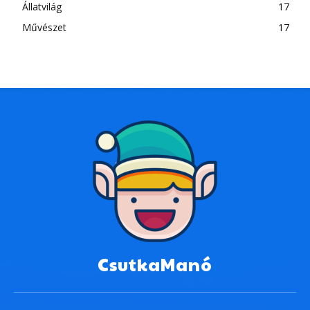
Állatvilág
17
Művészet
17
CsutkaManó