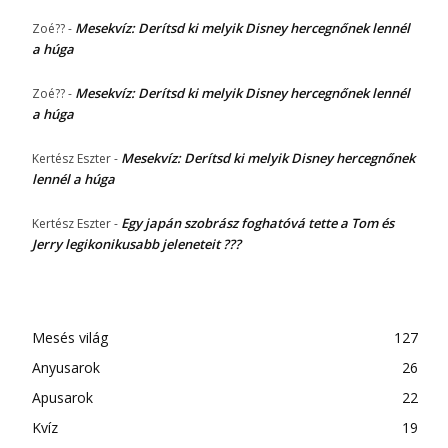
Mesekvíz: Derítsd ki melyik Disney hercegnőnek lennél
Zoé??
-
a húga
Mesekvíz: Derítsd ki melyik Disney hercegnőnek lennél
Zoé??
-
a húga
Mesekvíz: Derítsd ki melyik Disney hercegnőnek
Kertész Eszter
-
lennél a húga
Egy japán szobrász foghatóvá tette a Tom és
Kertész Eszter
-
Jerry legikonikusabb jeleneteit ???
Mesés világ
127
Anyusarok
26
Apusarok
22
Kvíz
19