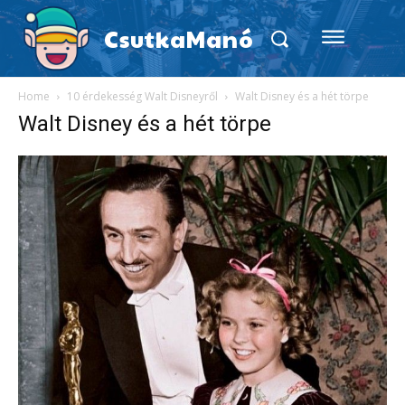
CsutkaManó
Home
10 érdekesség Walt Disneyről
Walt Disney és a hét törpe
Walt Disney és a hét törpe