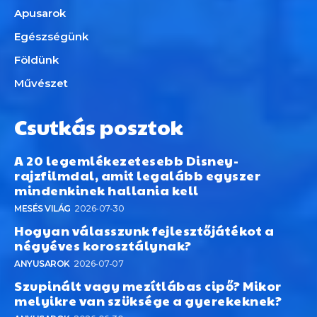
Apusarok
Egészségünk
Földünk
Művészet
Csutkás posztok
A 20 legemlékezetesebb Disney-
rajzfilmdal, amit legalább egyszer
mindenkinek hallania kell
MESÉS VILÁG
2026-07-30
Hogyan válasszunk fejlesztőjátékot a
négyéves korosztálynak?
ANYUSAROK
2026-07-07
Szupinált vagy mezítlábas cipő? Mikor
melyikre van szüksége a gyerekeknek?