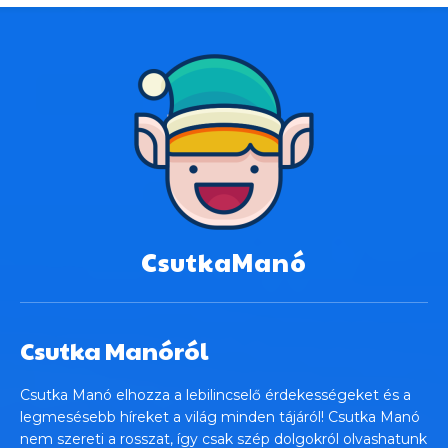
CsutkaManó
Csutka Manóról
Csutka Manó elhozza a lebilincselő érdekességeket és a
legmesésebb híreket a világ minden tájáról! Csutka Manó
nem szereti a rosszat, így csak szép dolgokról olvashatunk