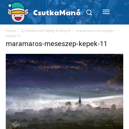
CsutkaManó
Home
22 lebilincselő tájkép Erdélyről
maramaros-meseszep-
kepek-11
maramaros-meseszep-kepek-11