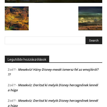
Legutóbbi hozzászólások
Mesekvíz! Hány Disney-mesét ismersz fel az emojikról?
Zoé??
-
??
Mesekvíz: Derítsd ki melyik Disney hercegnőnek lennél
Zoé??
-
a húga
Mesekvíz: Derítsd ki melyik Disney hercegnőnek lennél
Zoé??
-
a húga