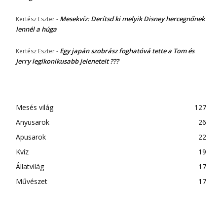
Mesekvíz: Derítsd ki melyik Disney hercegnőnek
Kertész Eszter
-
lennél a húga
Egy japán szobrász foghatóvá tette a Tom és
Kertész Eszter
-
Jerry legikonikusabb jeleneteit ???
Mesés világ
127
Anyusarok
26
Apusarok
22
Kvíz
19
Állatvilág
17
Művészet
17