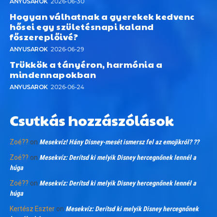
ANYUSAROK
2026-06-30
Hogyan válhatnak a gyerekek kedvenc
hősei egy születésnapi kaland
főszereplőivé?
ANYUSAROK
2026-06-29
Trükkök a tányéron, harmónia a
mindennapokban
ANYUSAROK
2026-06-24
Csutkás hozzászólások
Zoé??
on
Mesekvíz! Hány Disney-mesét ismersz fel az emojikról? ??
Zoé??
on
Mesekvíz: Derítsd ki melyik Disney hercegnőnek lennél a
húga
Zoé??
on
Mesekvíz: Derítsd ki melyik Disney hercegnőnek lennél a
húga
Kertész Eszter
on
Mesekvíz: Derítsd ki melyik Disney hercegnőnek