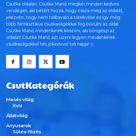
Csutka oldalán. Csutka Manó megkér minden kedves
vendéget, aki betért hozzá, hogy ossza meg az oldalát,
jelezvén, hogy nem hiábavaló a törekvése és így még
több fantasztikus csutkaságokkal fog bűvülni az oldal.
Csutka Manó mindenkinek köszöni, aki böngészi az
oldalát! Csutka Manó azt üzeni legyen mindenkinek
csutkaságokkal teli, jókedvvel teli napja! :)
CsutKategórák
Mesés világ
Kvíz
Állatvilág
Anyusarok
Sütés-főzés