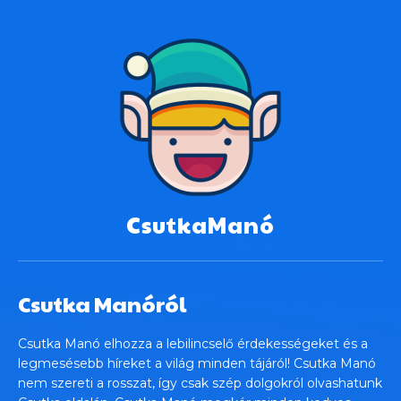
CsutkaManó
Csutka Manóról
Csutka Manó elhozza a lebilincselő érdekességeket és a
legmesésebb híreket a világ minden tájáról! Csutka Manó
nem szereti a rosszat, így csak szép dolgokról olvashatunk