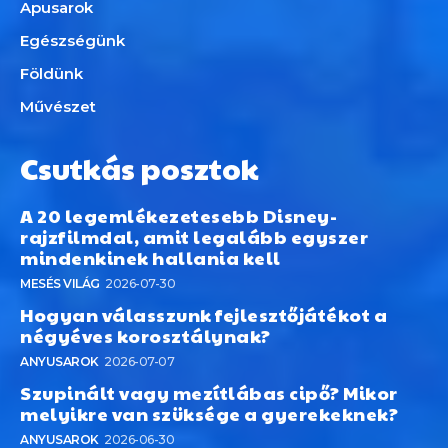
Apusarok
Egészségünk
Földünk
Művészet
Csutkás posztok
A 20 legemlékezetesebb Disney-
rajzfilmdal, amit legalább egyszer
mindenkinek hallania kell
MESÉS VILÁG
2026-07-30
Hogyan válasszunk fejlesztőjátékot a
négyéves korosztálynak?
ANYUSAROK
2026-07-07
Szupinált vagy mezítlábas cipő? Mikor
melyikre van szüksége a gyerekeknek?
ANYUSAROK
2026-06-30