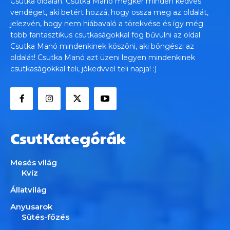
Csutka oldalán. Csutka Manó megkér minden kedves
vendéget, aki betért hozzá, hogy ossza meg az oldalát,
jelezvén, hogy nem hiábavaló a törekvése és így még
több fantasztikus csutkaságokkal fog bűvülni az oldal.
Csutka Manó mindenkinek köszöni, aki böngészi az
oldalát! Csutka Manó azt üzeni legyen mindenkinek
csutkaságokkal teli, jókedvvel teli napja! :)
CsutKategórák
Mesés világ
Kvíz
Állatvilág
Anyusarok
Sütés-főzés