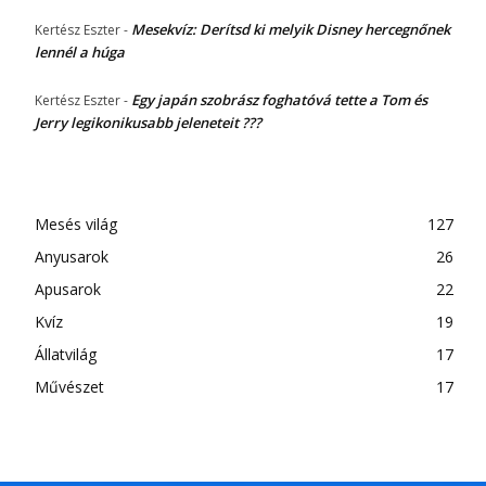
Mesekvíz: Derítsd ki melyik Disney hercegnőnek
Kertész Eszter
-
lennél a húga
Egy japán szobrász foghatóvá tette a Tom és
Kertész Eszter
-
Jerry legikonikusabb jeleneteit ???
Mesés világ
127
Anyusarok
26
Apusarok
22
Kvíz
19
Állatvilág
17
Művészet
17