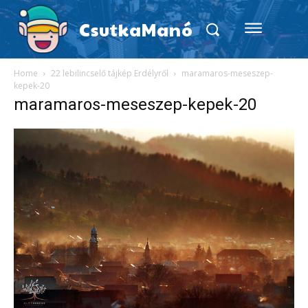
CsutkaManó
Home
22 lebilincselő tájkép Erdélyről
maramaros-meseszep-
kepek-20
maramaros-meseszep-kepek-20