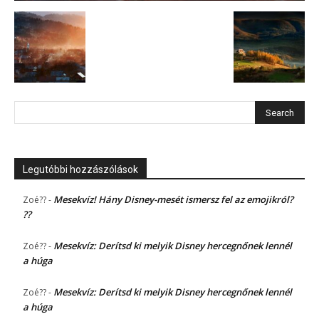
Legutóbbi hozzászólások
Mesekvíz! Hány Disney-mesét ismersz fel az emojikról?
Zoé??
-
??
Mesekvíz: Derítsd ki melyik Disney hercegnőnek lennél
Zoé??
-
a húga
Mesekvíz: Derítsd ki melyik Disney hercegnőnek lennél
Zoé??
-
a húga