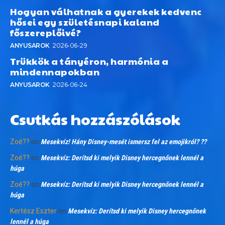
Hogyan válhatnak a gyerekek kedvenc
hősei egy születésnapi kaland
főszereplőivé?
ANYUSAROK
2026-06-29
Trükkök a tányéron, harmónia a
mindennapokban
ANYUSAROK
2026-06-24
Csutkás hozzászólások
Zoé??
on
Mesekvíz! Hány Disney-mesét ismersz fel az emojikról? ??
Zoé??
on
Mesekvíz: Derítsd ki melyik Disney hercegnőnek lennél a
húga
Zoé??
on
Mesekvíz: Derítsd ki melyik Disney hercegnőnek lennél a
húga
Kertész Eszter
on
Mesekvíz: Derítsd ki melyik Disney hercegnőnek
lennél a húga