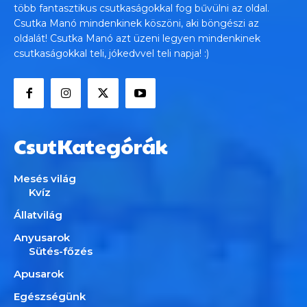
több fantasztikus csutkaságokkal fog bűvülni az oldal.
Csutka Manó mindenkinek köszöni, aki böngészi az
oldalát! Csutka Manó azt üzeni legyen mindenkinek
csutkaságokkal teli, jókedvvel teli napja! :)
CsutKategórák
Mesés világ
Kvíz
Állatvilág
Anyusarok
Sütés-főzés
Apusarok
Egészségünk