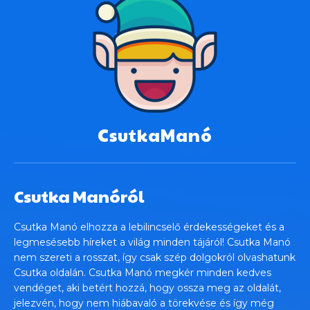
CsutkaManó
Csutka Manóról
Csutka Manó elhozza a lebilincselő érdekességeket és a
legmesésebb híreket a világ minden tájáról! Csutka Manó
nem szereti a rosszat, így csak szép dolgokról olvashatunk
Csutka oldalán. Csutka Manó megkér minden kedves
vendéget, aki betért hozzá, hogy ossza meg az oldalát,
jelezvén, hogy nem hiábavaló a törekvése és így még