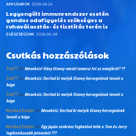
ANYUSAROK
2026-06-24
Legyengült immunrendszer esetén
gondos odafigyelés szükséges a
ruhaválasztás- és tisztítás terén is
EGÉSZSÉGÜNK
2026-04-28
Csutkás hozzászólások
Zoé??
on
Mesekvíz! Hány Disney-mesét ismersz fel az emojikról? ??
Zoé??
on
Mesekvíz: Derítsd ki melyik Disney hercegnőnek lennél a
húga
Zoé??
on
Mesekvíz: Derítsd ki melyik Disney hercegnőnek lennél a
húga
Kertész Eszter
on
Mesekvíz: Derítsd ki melyik Disney hercegnőnek
lennél a húga
Kertész Eszter
on
Egy japán szobrász foghatóvá tette a Tom és Jerry
legikonikusabb jeleneteit ???