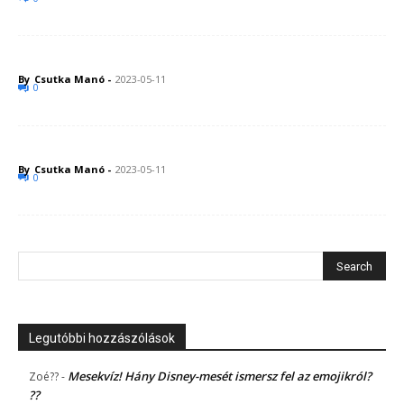
By
Csutka Manó
-
2023-05-11
0
By
Csutka Manó
-
2023-05-11
0
Legutóbbi hozzászólások
Mesekvíz! Hány Disney-mesét ismersz fel az emojikról?
Zoé??
-
??