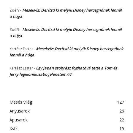
Mesekvíz: Derítsd ki melyik Disney hercegnőnek lennél
Zoé??
-
a húga
Mesekvíz: Derítsd ki melyik Disney hercegnőnek lennél
Zoé??
-
a húga
Mesekvíz: Derítsd ki melyik Disney hercegnőnek
Kertész Eszter
-
lennél a húga
Egy japán szobrász foghatóvá tette a Tom és
Kertész Eszter
-
Jerry legikonikusabb jeleneteit ???
Mesés világ
127
Anyusarok
26
Apusarok
22
Kvíz
19