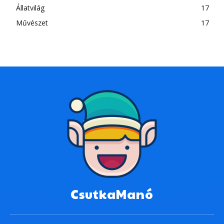
Állatvilág
17
Művészet
17
CsutkaManó