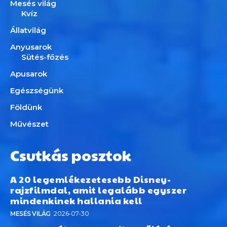
Mesés világ
Kvíz
Állatvilág
Anyusarok
Sütés-főzés
Apusarok
Egészségünk
Földünk
Művészet
Csutkás posztok
A 20 legemlékezetesebb Disney-
rajzfilmdal, amit legalább egyszer
mindenkinek hallania kell
MESÉS VILÁG
2026-07-30