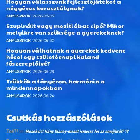
Hogyan válasszunk fejlesztőjátékot a
négyéves korosztálynak?
ANYUSAROK
2026-07-07
Szupinált vagy mezítlábas cipő? Mikor
melyikre van szüksége a gyerekeknek?
ANYUSAROK
2026-06-30
Hogyan válhatnak a gyerekek kedvenc
hősei egy születésnapi kaland
főszereplőivé?
ANYUSAROK
2026-06-29
Trükkök a tányéron, harmónia a
mindennapokban
ANYUSAROK
2026-06-24
Csutkás hozzászólások
Zoé??
on
Mesekvíz! Hány Disney-mesét ismersz fel az emojikról? ??