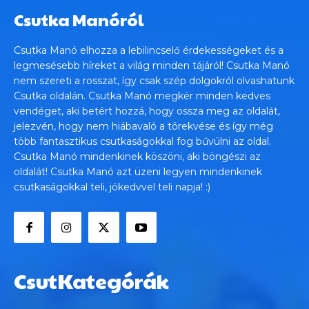
Csutka Manóról
Csutka Manó elhozza a lebilincselő érdekességeket és a
legmesésebb híreket a világ minden tájáról! Csutka Manó
nem szereti a rosszat, így csak szép dolgokról olvashatunk
Csutka oldalán. Csutka Manó megkér minden kedves
vendéget, aki betért hozzá, hogy ossza meg az oldalát,
jelezvén, hogy nem hiábavaló a törekvése és így még
több fantasztikus csutkaságokkal fog bűvülni az oldal.
Csutka Manó mindenkinek köszöni, aki böngészi az
oldalát! Csutka Manó azt üzeni legyen mindenkinek
csutkaságokkal teli, jókedvvel teli napja! :)
CsutKategórák