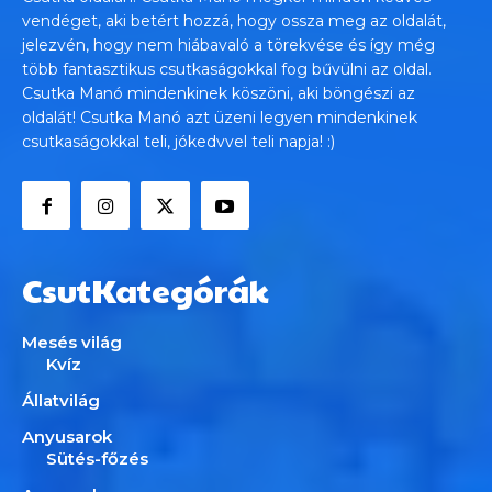
vendéget, aki betért hozzá, hogy ossza meg az oldalát,
jelezvén, hogy nem hiábavaló a törekvése és így még
több fantasztikus csutkaságokkal fog bűvülni az oldal.
Csutka Manó mindenkinek köszöni, aki böngészi az
oldalát! Csutka Manó azt üzeni legyen mindenkinek
csutkaságokkal teli, jókedvvel teli napja! :)
CsutKategórák
Mesés világ
Kvíz
Állatvilág
Anyusarok
Sütés-főzés