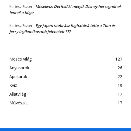
Mesekvíz: Derítsd ki melyik Disney hercegnőnek
Kertész Eszter
-
lennél a húga
Egy japán szobrász foghatóvá tette a Tom és
Kertész Eszter
-
Jerry legikonikusabb jeleneteit ???
Mesés világ
127
Anyusarok
26
Apusarok
22
Kvíz
19
Állatvilág
17
Művészet
17