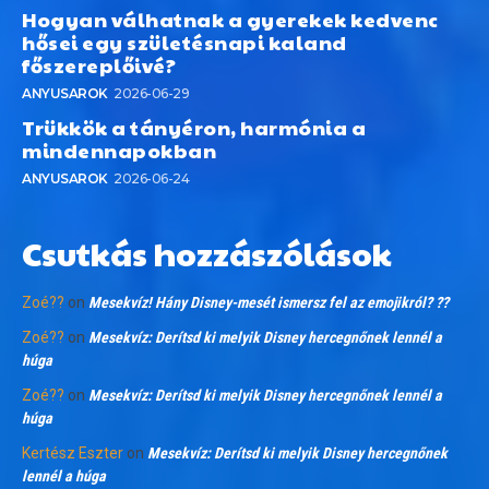
Hogyan válhatnak a gyerekek kedvenc
hősei egy születésnapi kaland
főszereplőivé?
ANYUSAROK
2026-06-29
Trükkök a tányéron, harmónia a
mindennapokban
ANYUSAROK
2026-06-24
Csutkás hozzászólások
Zoé??
on
Mesekvíz! Hány Disney-mesét ismersz fel az emojikról? ??
Zoé??
on
Mesekvíz: Derítsd ki melyik Disney hercegnőnek lennél a
húga
Zoé??
on
Mesekvíz: Derítsd ki melyik Disney hercegnőnek lennél a
húga
Kertész Eszter
on
Mesekvíz: Derítsd ki melyik Disney hercegnőnek
lennél a húga