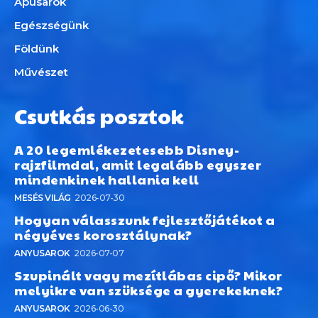
Apusarok
Egészségünk
Földünk
Művészet
Csutkás posztok
A 20 legemlékezetesebb Disney-
rajzfilmdal, amit legalább egyszer
mindenkinek hallania kell
MESÉS VILÁG
2026-07-30
Hogyan válasszunk fejlesztőjátékot a
négyéves korosztálynak?
ANYUSAROK
2026-07-07
Szupinált vagy mezítlábas cipő? Mikor
melyikre van szüksége a gyerekeknek?
ANYUSAROK
2026-06-30