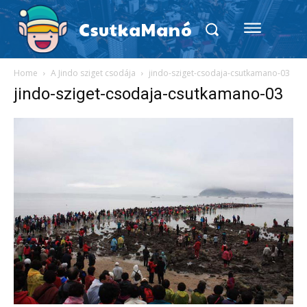
CsutkaManó
Home
A Jindo sziget csodája
jindo-sziget-csodaja-csutkamano-03
jindo-sziget-csodaja-csutkamano-03