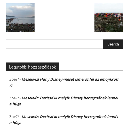
Legutóbbi hozzászólások
Mesekvíz! Hány Disney-mesét ismersz fel az emojikról?
Zoé??
-
??
Mesekvíz: Derítsd ki melyik Disney hercegnőnek lennél
Zoé??
-
a húga
Mesekvíz: Derítsd ki melyik Disney hercegnőnek lennél
Zoé??
-
a húga