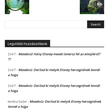
Legutóbbi hozzászólások
Mesekvíz! Hány Disney-mesét ismersz fel az emojikról?
Zoé??
-
??
Mesekvíz: Derítsd ki melyik Disney hercegnőnek lennél
Zoé??
-
a húga
Mesekvíz: Derítsd ki melyik Disney hercegnőnek lennél
Zoé??
-
a húga
Mesekvíz: Derítsd ki melyik Disney hercegnőnek
Kertész Eszter
-
lennél a húga