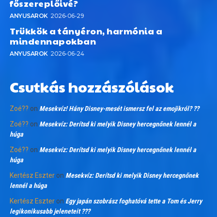
főszereplőivé?
ANYUSAROK
2026-06-29
Trükkök a tányéron, harmónia a
mindennapokban
ANYUSAROK
2026-06-24
Csutkás hozzászólások
Zoé??
on
Mesekvíz! Hány Disney-mesét ismersz fel az emojikról? ??
Zoé??
on
Mesekvíz: Derítsd ki melyik Disney hercegnőnek lennél a
húga
Zoé??
on
Mesekvíz: Derítsd ki melyik Disney hercegnőnek lennél a
húga
Kertész Eszter
on
Mesekvíz: Derítsd ki melyik Disney hercegnőnek
lennél a húga
Kertész Eszter
on
Egy japán szobrász foghatóvá tette a Tom és Jerry
legikonikusabb jeleneteit ???