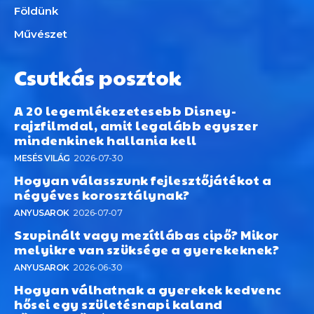
Földünk
Művészet
Csutkás posztok
A 20 legemlékezetesebb Disney-
rajzfilmdal, amit legalább egyszer
mindenkinek hallania kell
MESÉS VILÁG
2026-07-30
Hogyan válasszunk fejlesztőjátékot a
négyéves korosztálynak?
ANYUSAROK
2026-07-07
Szupinált vagy mezítlábas cipő? Mikor
melyikre van szüksége a gyerekeknek?
ANYUSAROK
2026-06-30
Hogyan válhatnak a gyerekek kedvenc
hősei egy születésnapi kaland