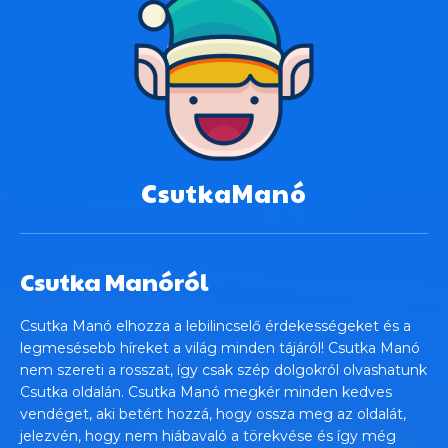
CsutkaManó
Csutka Manóról
Csutka Manó elhozza a lebilincselő érdekességeket és a
legmesésebb híreket a világ minden tájáról! Csutka Manó
nem szereti a rosszat, így csak szép dolgokról olvashatunk
Csutka oldalán. Csutka Manó megkér minden kedves
vendéget, aki betért hozzá, hogy ossza meg az oldalát,
jelezvén, hogy nem hiábavaló a törekvése és így még