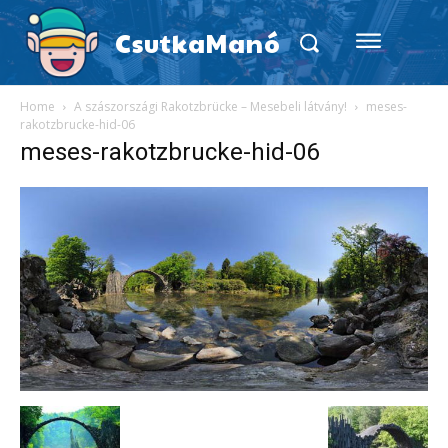
CsutkaManó
Home
A szászországi Rakotzbrücke – Mesebeli látvány!
meses-
rakotzbrucke-hid-06
meses-rakotzbrucke-hid-06