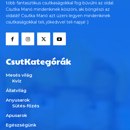
több fantasztikus csutkaságokkal fog bűvülni az oldal.
Csutka Manó mindenkinek köszöni, aki böngészi az
oldalát! Csutka Manó azt üzeni legyen mindenkinek
csutkaságokkal teli, jókedvvel teli napja! :)
CsutKategórák
Mesés világ
Kvíz
Állatvilág
Anyusarok
Sütés-főzés
Apusarok
Egészségünk