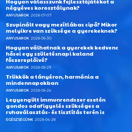
Hogyan válasszunk fejlesztőjátékot a
négyéves korosztálynak?
ANYUSAROK
2026-07-07
Szupinált vagy mezítlábas cipő? Mikor
melyikre van szüksége a gyerekeknek?
ANYUSAROK
2026-06-30
Hogyan válhatnak a gyerekek kedvenc
hősei egy születésnapi kaland
főszereplőivé?
ANYUSAROK
2026-06-29
Trükkök a tányéron, harmónia a
mindennapokban
ANYUSAROK
2026-06-24
Legyengült immunrendszer esetén
gondos odafigyelés szükséges a
ruhaválasztás- és tisztítás terén is
EGÉSZSÉGÜNK
2026-04-28