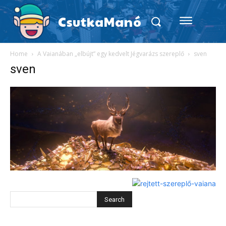
CsutkaManó
Home
A Vaianában „elbújt” egy kedvelt Jégvarázs szereplő
sven
sven