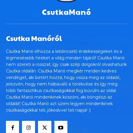
CsutkaManó
Csutka Manóról
Csutka Manó elhozza a lebilincselő érdekességeket és a
legmesésebb híreket a világ minden tájáról! Csutka Manó
nem szereti a rosszat, így csak szép dolgokról olvashatunk
Csutka oldalán. Csutka Manó megkér minden kedves
vendéget, aki betért hozzá, hogy ossza meg az oldalát,
jelezvén, hogy nem hiábavaló a törekvése és így még
több fantasztikus csutkaságokkal fog bűvülni az oldal.
Csutka Manó mindenkinek köszöni, aki böngészi az
oldalát! Csutka Manó azt üzeni legyen mindenkinek
csutkaságokkal teli, jókedvvel teli napja! :)