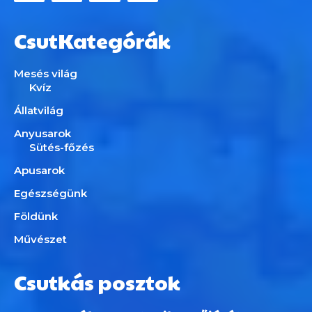
CsutKategórák
Mesés világ
Kvíz
Állatvilág
Anyusarok
Sütés-főzés
Apusarok
Egészségünk
Földünk
Művészet
Csutkás posztok