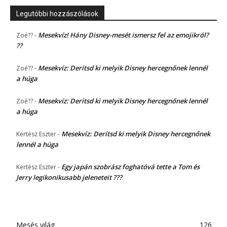
Legutóbbi hozzászólások
Mesekvíz! Hány Disney-mesét ismersz fel az emojikról?
Zoé??
-
??
Mesekvíz: Derítsd ki melyik Disney hercegnőnek lennél
Zoé??
-
a húga
Mesekvíz: Derítsd ki melyik Disney hercegnőnek lennél
Zoé??
-
a húga
Mesekvíz: Derítsd ki melyik Disney hercegnőnek
Kertész Eszter
-
lennél a húga
Egy japán szobrász foghatóvá tette a Tom és
Kertész Eszter
-
Jerry legikonikusabb jeleneteit ???
Mesés világ
126