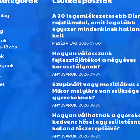
Kategórák
Csutkás posztok
A 20 legemlékezetesebb Dis
ilág
rajzfilmdal, amit legalább
egyszer mindenkinek hallan
ág
kell
rok
MESÉS VILÁG
2026-07-30
s-főzés
Hogyan válasszunk
ok
fejlesztőjátékot a négyéves
korosztálynak?
égünk
k
ANYUSAROK
2026-07-07
Szupinált vagy mezítlábas c
et
Mikor melyikre van szüksége
gyerekeknek?
ANYUSAROK
2026-06-30
Hogyan válhatnak a gyerek
kedvenc hősei egy születésn
kaland főszereplőivé?
ANYUSAROK
2026-06-29