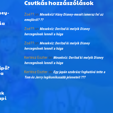
Csutkás hozzászólások
ney-
Zoé??
on
Mesekvíz! Hány Disney-mesét ismersz fel az
emojikról? ??
ia
Zoé??
on
Mesekvíz: Derítsd ki melyik Disney
hercegnőnek lennél a húga
Zoé??
on
Mesekvíz: Derítsd ki melyik Disney
hercegnőnek lennél a húga
Kertész Eszter
on
Mesekvíz: Derítsd ki melyik Disney
hercegnőnek lennél a húga
ipő?
 a
Kertész Eszter
on
Egy japán szobrász foghatóvá tette a
Tom és Jerry legikonikusabb jeleneteit ???
ek
api