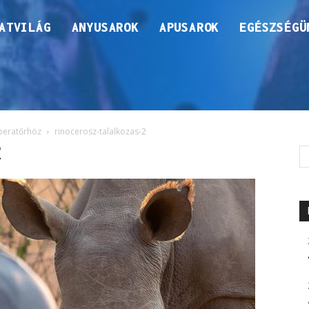
ATVILÁG
ANYUSAROK
APUSAROK
EGÉSZSÉGÜ
operatőrhöz
rinocerosz-talalkozas-2
2