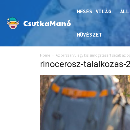
MESÉS VILÁG
ÁLL
CsutkaManó
MŰVÉSZET
Home
Az orrszarvú egy kis simogatásért sétált az 
rinocerosz-talalkozas-