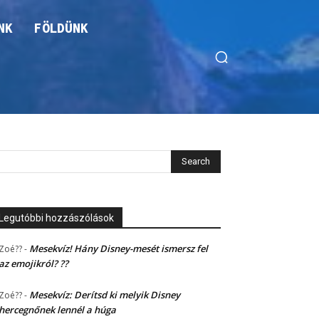
NK
FÖLDÜNK
Legutóbbi hozzászólások
Mesekvíz! Hány Disney-mesét ismersz fel
Zoé??
-
az emojikról? ??
Mesekvíz: Derítsd ki melyik Disney
Zoé??
-
hercegnőnek lennél a húga