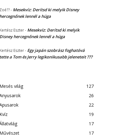
Mesekvíz: Derítsd ki melyik Disney
Zoé??
-
hercegnőnek lennél a húga
Mesekvíz: Derítsd ki melyik
Kertész Eszter
-
Disney hercegnőnek lennél a húga
Egy japán szobrász foghatóvá
Kertész Eszter
-
tette a Tom és Jerry legikonikusabb jeleneteit ???
Mesés világ
127
Anyusarok
26
Apusarok
22
Kvíz
19
Állatvilág
17
Művészet
17