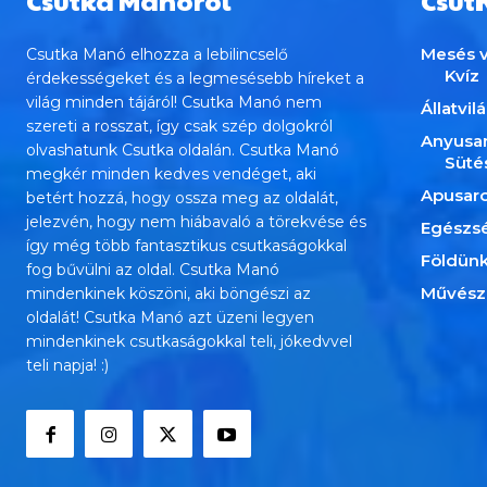
Csutka Manóról
Csut
Mesés v
Csutka Manó elhozza a lebilincselő
Kvíz
érdekességeket és a legmesésebb híreket a
világ minden tájáról! Csutka Manó nem
Állatvil
szereti a rosszat, így csak szép dolgokról
Anyusa
olvashatunk Csutka oldalán. Csutka Manó
Süté
megkér minden kedves vendéget, aki
Apusar
betért hozzá, hogy ossza meg az oldalát,
jelezvén, hogy nem hiábavaló a törekvése és
Egészs
így még több fantasztikus csutkaságokkal
Földün
fog bűvülni az oldal. Csutka Manó
Művész
mindenkinek köszöni, aki böngészi az
oldalát! Csutka Manó azt üzeni legyen
mindenkinek csutkaságokkal teli, jókedvvel
teli napja! :)