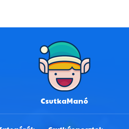
CsutkaManó