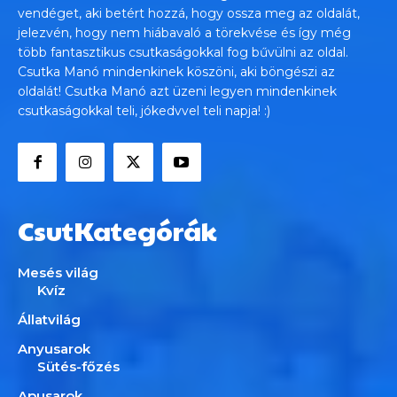
vendéget, aki betért hozzá, hogy ossza meg az oldalát,
jelezvén, hogy nem hiábavaló a törekvése és így még
több fantasztikus csutkaságokkal fog bűvülni az oldal.
Csutka Manó mindenkinek köszöni, aki böngészi az
oldalát! Csutka Manó azt üzeni legyen mindenkinek
csutkaságokkal teli, jókedvvel teli napja! :)
CsutKategórák
Mesés világ
Kvíz
Állatvilág
Anyusarok
Sütés-főzés
Apusarok