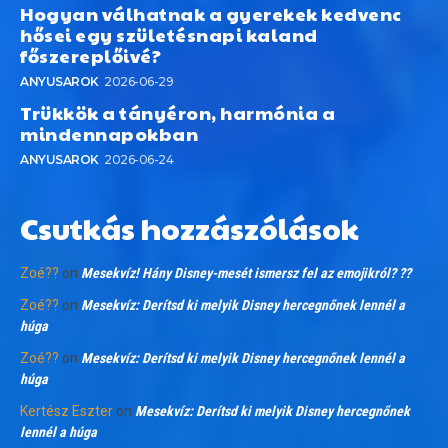
Hogyan válhatnak a gyerekek kedvenc
hősei egy születésnapi kaland
főszereplőivé?
ANYUSAROK
2026-06-29
Trükkök a tányéron, harmónia a
mindennapokban
ANYUSAROK
2026-06-24
Csutkás hozzászólások
Zoé??
on
Mesekvíz! Hány Disney-mesét ismersz fel az emojikról? ??
Zoé??
on
Mesekvíz: Derítsd ki melyik Disney hercegnőnek lennél a
húga
Zoé??
on
Mesekvíz: Derítsd ki melyik Disney hercegnőnek lennél a
húga
Kertész Eszter
on
Mesekvíz: Derítsd ki melyik Disney hercegnőnek
lennél a húga