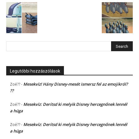
Legutóbbi hozzászólások
Mesekvíz! Hány Disney-mesét ismersz fel az emojikról?
Zoé??
-
??
Mesekvíz: Derítsd ki melyik Disney hercegnőnek lennél
Zoé??
-
a húga
Mesekvíz: Derítsd ki melyik Disney hercegnőnek lennél
Zoé??
-
a húga