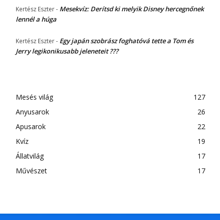
Mesekvíz: Derítsd ki melyik Disney hercegnőnek
Kertész Eszter
-
lennél a húga
Egy japán szobrász foghatóvá tette a Tom és
Kertész Eszter
-
Jerry legikonikusabb jeleneteit ???
Mesés világ
127
Anyusarok
26
Apusarok
22
Kvíz
19
Állatvilág
17
Művészet
17