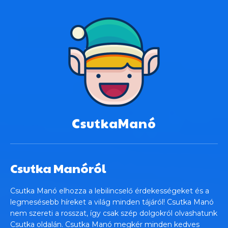
CsutkaManó
Csutka Manóról
Csutka Manó elhozza a lebilincselő érdekességeket és a
legmesésebb híreket a világ minden tájáról! Csutka Manó
nem szereti a rosszat, így csak szép dolgokról olvashatunk
Csutka oldalán. Csutka Manó megkér minden kedves