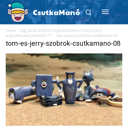
CsutkaManó
Home
Egy japán szobrász foghatóvá tette a Tom és Jerry
legikonikusabb jeleneteit ???
tom-es-jerry-szobrok-csutkamano-08
tom-es-jerry-szobrok-csutkamano-08