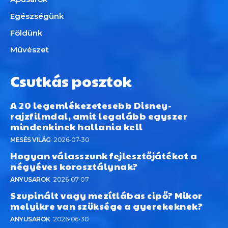
Egészségünk
Földünk
Művészet
Csutkás posztok
A 20 legemlékezetesebb Disney-
rajzfilmdal, amit legalább egyszer
mindenkinek hallania kell
MESÉS VILÁG
2026-07-30
Hogyan válasszunk fejlesztőjátékot a
négyéves korosztálynak?
ANYUSAROK
2026-07-07
Szupinált vagy mezítlábas cipő? Mikor
melyikre van szüksége a gyerekeknek?
ANYUSAROK
2026-06-30