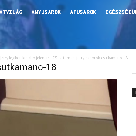
ATVILÁG
ANYUSAROK
APUSAROK
EGÉSZSÉGÜ
erry legikonikusabb jeleneteit ???
tom-es-jerry-szobrok-csutkamano-18
csutkamano-18