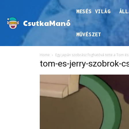
MESÉS VILÁG
ÁLL
CsutkaManó
MŰVÉSZET
Home
Egy japán szobrász foghatóvá tette a Tom és J
tom-es-jerry-szobrok-