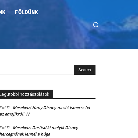
NK
FÖLDÜNK
Legutóbbi hozzászólások
Mesekvíz! Hány Disney-mesét ismersz fel
Zoé??
-
az emojikról? ??
Mesekvíz: Derítsd ki melyik Disney
Zoé??
-
hercegnőnek lennél a húga