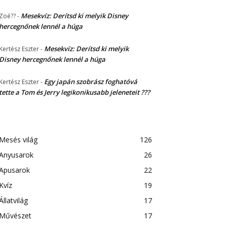
Mesekvíz: Derítsd ki melyik Disney
Zoé??
-
hercegnőnek lennél a húga
Mesekvíz: Derítsd ki melyik
Kertész Eszter
-
Disney hercegnőnek lennél a húga
Egy japán szobrász foghatóvá
Kertész Eszter
-
tette a Tom és Jerry legikonikusabb jeleneteit ???
Mesés világ
126
Anyusarok
26
Apusarok
22
Kvíz
19
Állatvilág
17
Művészet
17