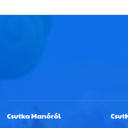
Csutka Manóról
Csut