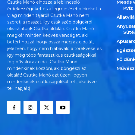
Mesés v
Csutka Manó elhozza a lebilincselő
Kvíz
érdekességeket és a legmesésebb híreket a
világ minden tájáról! Csutka Manó nem
Állatvil
szereti a rosszat, így csak szép dolgokról
Anyusa
olvashatunk Csutka oldalán. Csutka Manó
Süté
megkér minden kedves vendéget, aki
Apusar
betért hozzá, hogy ossza meg az oldalát,
jelezvén, hogy nem hiábavaló a törekvése és
Egészs
így még több fantasztikus csutkaságokkal
Földün
fog bűvülni az oldal. Csutka Manó
Művész
mindenkinek köszöni, aki böngészi az
oldalát! Csutka Manó azt üzeni legyen
mindenkinek csutkaságokkal teli, jókedvvel
teli napja! :)