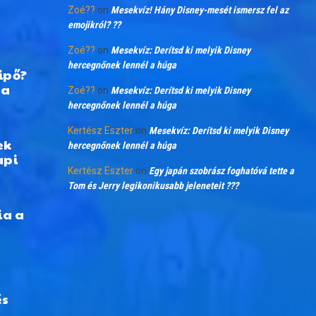
Zoé??
on
Mesekvíz! Hány Disney-mesét ismersz fel az
emojikról? ??
Zoé??
on
Mesekvíz: Derítsd ki melyik Disney
hercegnőnek lennél a húga
ipő?
 a
Zoé??
on
Mesekvíz: Derítsd ki melyik Disney
hercegnőnek lennél a húga
Kertész Eszter
on
Mesekvíz: Derítsd ki melyik Disney
ek
hercegnőnek lennél a húga
api
Kertész Eszter
on
Egy japán szobrász foghatóvá tette a
Tom és Jerry legikonikusabb jeleneteit ???
ia a
és