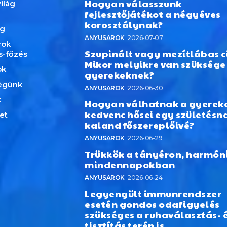
Hogyan válasszunk
ilág
fejlesztőjátékot a négyéves
korosztálynak?
ág
ANYUSAROK
2026-07-07
rok
Szupinált vagy mezítlábas c
s-főzés
Mikor melyikre van szüksége
ok
gyerekeknek?
égünk
ANYUSAROK
2026-06-30
k
Hogyan válhatnak a gyerek
kedvenc hősei egy születésn
et
kaland főszereplőivé?
ANYUSAROK
2026-06-29
Trükkök a tányéron, harmón
mindennapokban
ANYUSAROK
2026-06-24
Legyengült immunrendszer
esetén gondos odafigyelés
szükséges a ruhaválasztás- 
tisztítás terén is