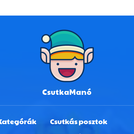
CsutkaManó
Kategórák
Csutkás posztok