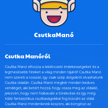
CsutkaManó
Csutka Manóról
Csutka Manó elhozza a lebilincselő érdekességeket és a
legmesésebb híreket a világ minden tájáról! Csutka Manó
nem szereti a rosszat, így csak szép dolgokról olvashatunk
Csutka oldalán. Csutka Manó megkér minden kedves
vendéget, aki betért hozzá, hogy ossza meg az oldalát,
jelezvén, hogy nem hiábavaló a törekvése és így még
több fantasztikus csutkaságokkal fog bűvülni az oldal.
Csutka Manó mindenkinek köszöni, aki böngészi az