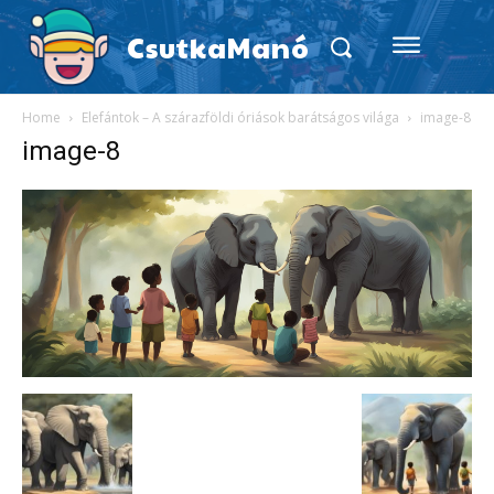
CsutkaManó
Home
Elefántok – A szárazföldi óriások barátságos világa
image-8
image-8