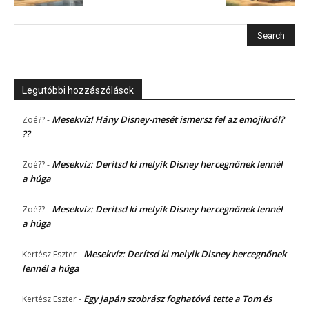
Legutóbbi hozzászólások
Mesekvíz! Hány Disney-mesét ismersz fel az emojikról?
Zoé??
-
??
Mesekvíz: Derítsd ki melyik Disney hercegnőnek lennél
Zoé??
-
a húga
Mesekvíz: Derítsd ki melyik Disney hercegnőnek lennél
Zoé??
-
a húga
Mesekvíz: Derítsd ki melyik Disney hercegnőnek
Kertész Eszter
-
lennél a húga
Egy japán szobrász foghatóvá tette a Tom és
Kertész Eszter
-