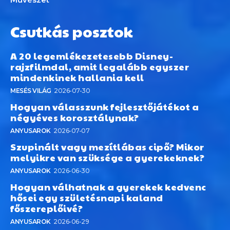
Csutkás posztok
A 20 legemlékezetesebb Disney-
rajzfilmdal, amit legalább egyszer
mindenkinek hallania kell
MESÉS VILÁG
2026-07-30
Hogyan válasszunk fejlesztőjátékot a
négyéves korosztálynak?
ANYUSAROK
2026-07-07
Szupinált vagy mezítlábas cipő? Mikor
melyikre van szüksége a gyerekeknek?
ANYUSAROK
2026-06-30
Hogyan válhatnak a gyerekek kedvenc
hősei egy születésnapi kaland
főszereplőivé?
ANYUSAROK
2026-06-29