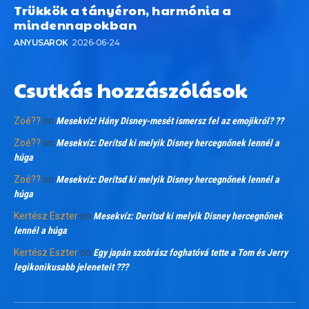
Trükkök a tányéron, harmónia a
mindennapokban
ANYUSAROK
2026-06-24
Csutkás hozzászólások
Zoé??
on
Mesekvíz! Hány Disney-mesét ismersz fel az emojikról? ??
Zoé??
on
Mesekvíz: Derítsd ki melyik Disney hercegnőnek lennél a
húga
Zoé??
on
Mesekvíz: Derítsd ki melyik Disney hercegnőnek lennél a
húga
Kertész Eszter
on
Mesekvíz: Derítsd ki melyik Disney hercegnőnek
lennél a húga
Kertész Eszter
on
Egy japán szobrász foghatóvá tette a Tom és Jerry
legikonikusabb jeleneteit ???