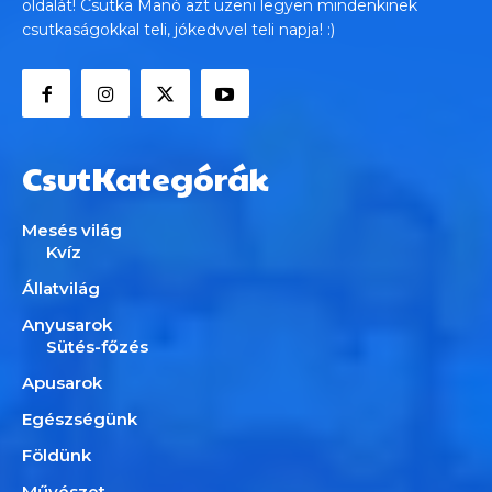
oldalát! Csutka Manó azt üzeni legyen mindenkinek
csutkaságokkal teli, jókedvvel teli napja! :)
CsutKategórák
Mesés világ
Kvíz
Állatvilág
Anyusarok
Sütés-főzés
Apusarok
Egészségünk
Földünk
Művészet