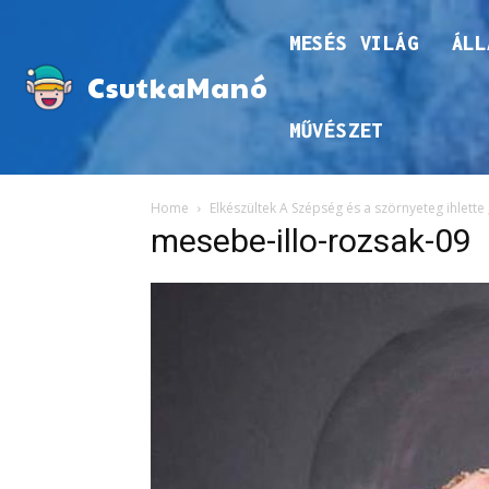
MESÉS VILÁG
ÁLL
CsutkaManó
MŰVÉSZET
Home
Elkészültek A Szépség és a szörnyeteg ihlette
mesebe-illo-rozsak-09