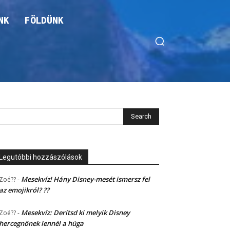
NK
FÖLDÜNK
Legutóbbi hozzászólások
Mesekvíz! Hány Disney-mesét ismersz fel
Zoé??
-
az emojikról? ??
Mesekvíz: Derítsd ki melyik Disney
Zoé??
-
hercegnőnek lennél a húga