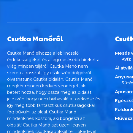
Csutka Manóról
Csut
Mesés v
Csutka Manó elhozza a lebilincselő
Kvíz
érdekességeket és a legmesésebb híreket a
világ minden tájáról! Csutka Manó nem
Állatvil
szereti a rosszat, így csak szép dolgokról
Anyusa
olvashatunk Csutka oldalán. Csutka Manó
Süté
megkér minden kedves vendéget, aki
Apusar
betért hozzá, hogy ossza meg az oldalát,
jelezvén, hogy nem hiábavaló a törekvése és
Egészs
így még több fantasztikus csutkaságokkal
Földün
fog bűvülni az oldal. Csutka Manó
Művész
mindenkinek köszöni, aki böngészi az
oldalát! Csutka Manó azt üzeni legyen
mindenkinek csutkaságokkal teli, jókedvvel