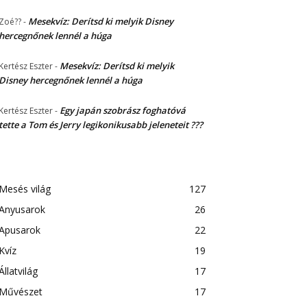
Mesekvíz: Derítsd ki melyik Disney
Zoé??
-
hercegnőnek lennél a húga
Mesekvíz: Derítsd ki melyik
Kertész Eszter
-
Disney hercegnőnek lennél a húga
Egy japán szobrász foghatóvá
Kertész Eszter
-
tette a Tom és Jerry legikonikusabb jeleneteit ???
Mesés világ
127
Anyusarok
26
Apusarok
22
Kvíz
19
Állatvilág
17
Művészet
17