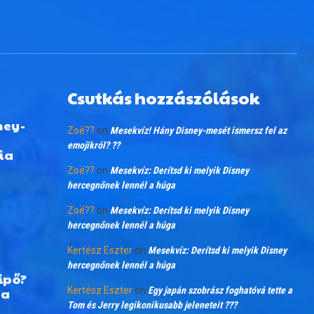
Csutkás hozzászólások
ney-
Zoé??
on
Mesekvíz! Hány Disney-mesét ismersz fel az
emojikról? ??
ia
Zoé??
on
Mesekvíz: Derítsd ki melyik Disney
hercegnőnek lennél a húga
Zoé??
on
Mesekvíz: Derítsd ki melyik Disney
hercegnőnek lennél a húga
Kertész Eszter
on
Mesekvíz: Derítsd ki melyik Disney
hercegnőnek lennél a húga
ipő?
 a
Kertész Eszter
on
Egy japán szobrász foghatóvá tette a
Tom és Jerry legikonikusabb jeleneteit ???