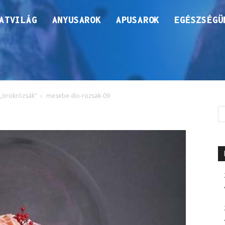
ATVILÁG
ANYUSAROK
APUSAROK
EGÉSZSÉGÜ
 „örökrózsák”
mesebe-illo-rozsak-09