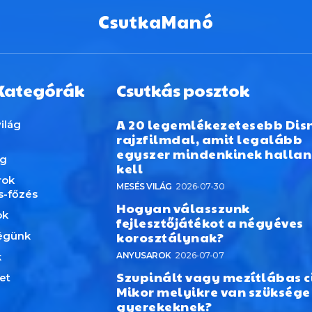
CsutkaManó
Kategórák
Csutkás posztok
A 20 legemlékezetesebb Dis
ilág
rajzfilmdal, amit legalább
egyszer mindenkinek hallan
ág
kell
rok
MESÉS VILÁG
2026-07-30
s-főzés
Hogyan válasszunk
ok
fejlesztőjátékot a négyéves
korosztálynak?
égünk
k
ANYUSAROK
2026-07-07
Szupinált vagy mezítlábas c
et
Mikor melyikre van szüksége
gyerekeknek?