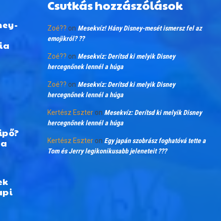
Csutkás hozzászólások
ney-
Zoé??
on
Mesekvíz! Hány Disney-mesét ismersz fel az
emojikról? ??
ia
Zoé??
on
Mesekvíz: Derítsd ki melyik Disney
hercegnőnek lennél a húga
Zoé??
on
Mesekvíz: Derítsd ki melyik Disney
hercegnőnek lennél a húga
Kertész Eszter
on
Mesekvíz: Derítsd ki melyik Disney
hercegnőnek lennél a húga
ipő?
 a
Kertész Eszter
on
Egy japán szobrász foghatóvá tette a
Tom és Jerry legikonikusabb jeleneteit ???
ek
api