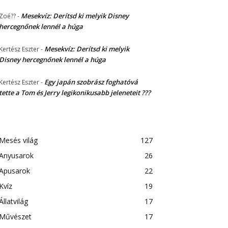
Mesekvíz: Derítsd ki melyik Disney
Zoé??
-
hercegnőnek lennél a húga
Mesekvíz: Derítsd ki melyik
Kertész Eszter
-
Disney hercegnőnek lennél a húga
Egy japán szobrász foghatóvá
Kertész Eszter
-
tette a Tom és Jerry legikonikusabb jeleneteit ???
Mesés világ
127
Anyusarok
26
Apusarok
22
Kvíz
19
Állatvilág
17
Művészet
17