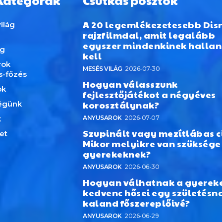
Kategórák
Csutkás posztok
A 20 legemlékezetesebb Dis
ilág
rajzfilmdal, amit legalább
egyszer mindenkinek hallan
ág
kell
rok
MESÉS VILÁG
2026-07-30
s-főzés
Hogyan válasszunk
ok
fejlesztőjátékot a négyéves
korosztálynak?
égünk
k
ANYUSAROK
2026-07-07
Szupinált vagy mezítlábas c
et
Mikor melyikre van szüksége
gyerekeknek?
ANYUSAROK
2026-06-30
Hogyan válhatnak a gyerek
kedvenc hősei egy születésn
kaland főszereplőivé?
ANYUSAROK
2026-06-29