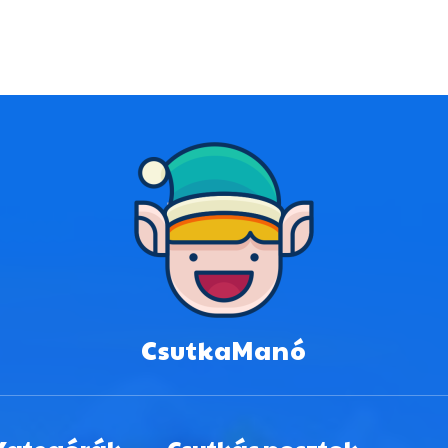
CsutkaManó