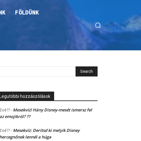
NK
FÖLDÜNK
Legutóbbi hozzászólások
Mesekvíz! Hány Disney-mesét ismersz fel
Zoé??
-
az emojikról? ??
Mesekvíz: Derítsd ki melyik Disney
Zoé??
-
hercegnőnek lennél a húga