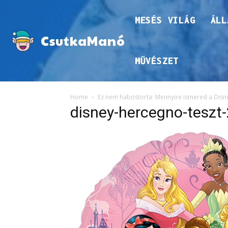
MESÉS VILÁG
ÁLL
CsutkaManó
MŰVÉSZET
Home
Ez nem habostorta: Mennyire ismered a Disn
disney-hercegno-teszt-