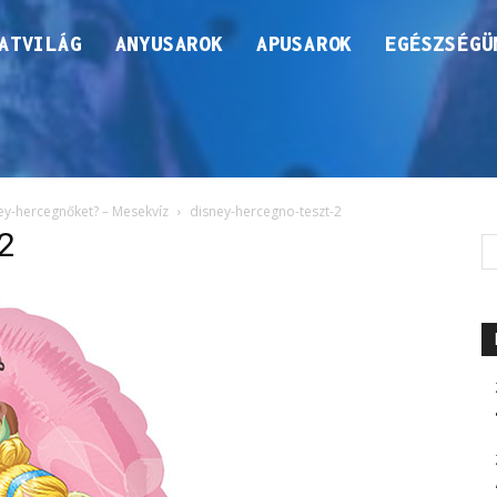
ATVILÁG
ANYUSAROK
APUSAROK
EGÉSZSÉGÜ
ey-hercegnőket? – Mesekvíz
disney-hercegno-teszt-2
2