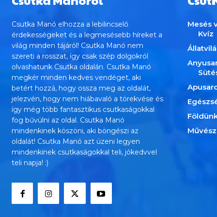
Csutka Manóról
Csut
Mesés v
Csutka Manó elhozza a lebilincselő
Kvíz
érdekességeket és a legmesésebb híreket a
világ minden tájáról! Csutka Manó nem
Állatvil
szereti a rosszat, így csak szép dolgokról
Anyusa
olvashatunk Csutka oldalán. Csutka Manó
Süté
megkér minden kedves vendéget, aki
Apusar
betért hozzá, hogy ossza meg az oldalát,
jelezvén, hogy nem hiábavaló a törekvése és
Egészs
így még több fantasztikus csutkaságokkal
Földün
fog bűvülni az oldal. Csutka Manó
Művész
mindenkinek köszöni, aki böngészi az
oldalát! Csutka Manó azt üzeni legyen
mindenkinek csutkaságokkal teli, jókedvvel
teli napja! :)