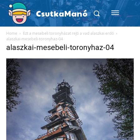
CsutkaManó
Home
Ezt a mesebeli toronyházat rejti a vad alaszkai erdő
alaszkai-mesebeli-toronyhaz-04
alaszkai-mesebeli-toronyhaz-04