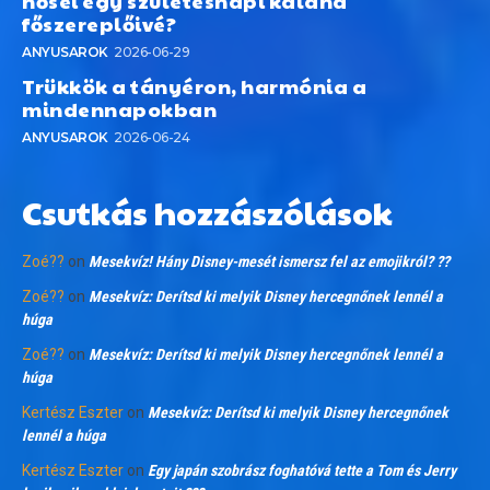
hősei egy születésnapi kaland
főszereplőivé?
ANYUSAROK
2026-06-29
Trükkök a tányéron, harmónia a
mindennapokban
ANYUSAROK
2026-06-24
Csutkás hozzászólások
Zoé??
on
Mesekvíz! Hány Disney-mesét ismersz fel az emojikról? ??
Zoé??
on
Mesekvíz: Derítsd ki melyik Disney hercegnőnek lennél a
húga
Zoé??
on
Mesekvíz: Derítsd ki melyik Disney hercegnőnek lennél a
húga
Kertész Eszter
on
Mesekvíz: Derítsd ki melyik Disney hercegnőnek
lennél a húga
Kertész Eszter
on
Egy japán szobrász foghatóvá tette a Tom és Jerry