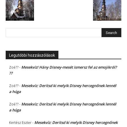
Legutóbbi hozzászólások
Mesekvíz! Hány Disney-mesét ismersz fel az emojikról?
Zoé??
-
??
Mesekvíz: Derítsd ki melyik Disney hercegnőnek lennél
Zoé??
-
a húga
Mesekvíz: Derítsd ki melyik Disney hercegnőnek lennél
Zoé??
-
a húga
Mesekvíz: Derítsd ki melyik Disney hercegnőnek
Kertész Eszter
-