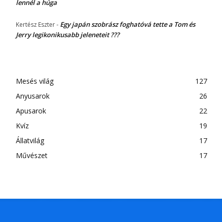
lennél a húga
Egy japán szobrász foghatóvá tette a Tom és
Kertész Eszter
-
Jerry legikonikusabb jeleneteit ???
Mesés világ
127
Anyusarok
26
Apusarok
22
Kvíz
19
Állatvilág
17
Művészet
17