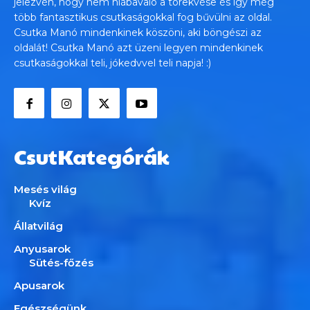
jelezvén, hogy nem hiábavaló a törekvése és így még
több fantasztikus csutkaságokkal fog bűvülni az oldal.
Csutka Manó mindenkinek köszöni, aki böngészi az
oldalát! Csutka Manó azt üzeni legyen mindenkinek
csutkaságokkal teli, jókedvvel teli napja! :)
CsutKategórák
Mesés világ
Kvíz
Állatvilág
Anyusarok
Sütés-főzés
Apusarok
Egészségünk