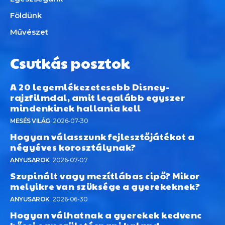
Földünk
Művészet
Csutkás posztok
A 20 legemlékezetesebb Disney-
rajzfilmdal, amit legalább egyszer
mindenkinek hallania kell
MESÉS VILÁG
2026-07-30
Hogyan válasszunk fejlesztőjátékot a
négyéves korosztálynak?
ANYUSAROK
2026-07-07
Szupinált vagy mezítlábas cipő? Mikor
melyikre van szüksége a gyerekeknek?
ANYUSAROK
2026-06-30
Hogyan válhatnak a gyerekek kedvenc