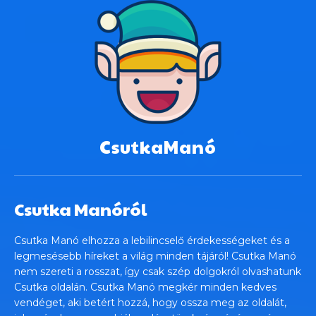
CsutkaManó
Csutka Manóról
Csutka Manó elhozza a lebilincselő érdekességeket és a
legmesésebb híreket a világ minden tájáról! Csutka Manó
nem szereti a rosszat, így csak szép dolgokról olvashatunk
Csutka oldalán. Csutka Manó megkér minden kedves
vendéget, aki betért hozzá, hogy ossza meg az oldalát,