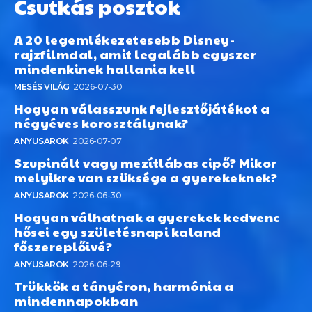
Csutkás posztok
A 20 legemlékezetesebb Disney-
rajzfilmdal, amit legalább egyszer
mindenkinek hallania kell
MESÉS VILÁG
2026-07-30
Hogyan válasszunk fejlesztőjátékot a
négyéves korosztálynak?
ANYUSAROK
2026-07-07
Szupinált vagy mezítlábas cipő? Mikor
melyikre van szüksége a gyerekeknek?
ANYUSAROK
2026-06-30
Hogyan válhatnak a gyerekek kedvenc
hősei egy születésnapi kaland
főszereplőivé?
ANYUSAROK
2026-06-29
Trükkök a tányéron, harmónia a
mindennapokban