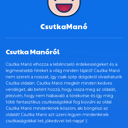
CsutkaManó
Csutka Manóról
Csutka Manó elhozza a lebilincselő érdekességeket és a
legmesésebb híreket a világ minden tájáról! Csutka Manó
nem szereti a rosszat, így csak szép dolgokról olvashatunk
Csutka oldalán. Csutka Manó megkér minden kedves
vendéget, aki betért hozzá, hogy ossza meg az oldalát,
jelezvén, hogy nem hiábavaló a törekvése és így még
több fantasztikus csutkaságokkal fog bűvülni az oldal.
Csutka Manó mindenkinek köszöni, aki böngészi az
oldalát! Csutka Manó azt üzeni legyen mindenkinek
csutkaságokkal teli, jókedvvel teli napja! :)