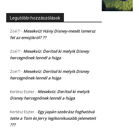
Legutóbbi hozzászólások
Mesekvíz! Hány Disney-mesét ismersz
Zoé??
-
fel az emojikról? ??
Mesekvíz: Derítsd ki melyik Disney
Zoé??
-
hercegnőnek lennél a húga
Mesekvíz: Derítsd ki melyik Disney
Zoé??
-
hercegnőnek lennél a húga
Mesekvíz: Derítsd ki melyik
Kertész Eszter
-
Disney hercegnőnek lennél a húga
Egy japán szobrász foghatóvá
Kertész Eszter
-
tette a Tom és Jerry legikonikusabb jeleneteit
???