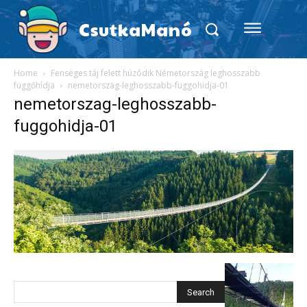
CsutkaManó
Home
Fenséges táj felett húzódik Németország leghosszabb
függőhídja
nemetorszag-leghosszabb-fuggohidja-01
nemetorszag-leghosszabb-
fuggohidja-01