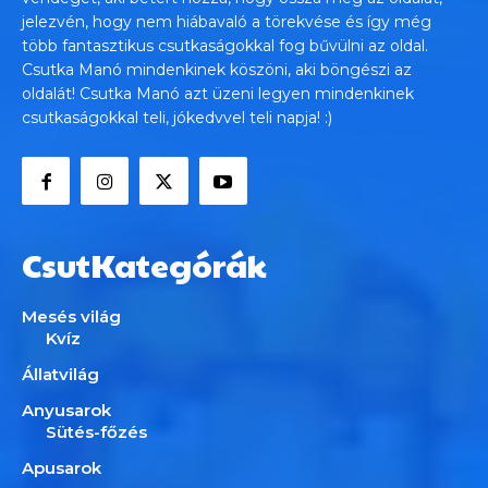
jelezvén, hogy nem hiábavaló a törekvése és így még
több fantasztikus csutkaságokkal fog bűvülni az oldal.
Csutka Manó mindenkinek köszöni, aki böngészi az
oldalát! Csutka Manó azt üzeni legyen mindenkinek
csutkaságokkal teli, jókedvvel teli napja! :)
CsutKategórák
Mesés világ
Kvíz
Állatvilág
Anyusarok
Sütés-főzés
Apusarok