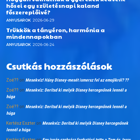
hősei egy születésnapi kaland
főszereplőivé?
ANYUSAROK
2026-06-29
Trükkök a tányéron, harmónia a
mindennapokban
ANYUSAROK
2026-06-24
Csutkás hozzászólások
Zoé??
on
Mesekvíz! Hány Disney-mesét ismersz fel az emojikról? ??
Zoé??
on
Mesekvíz: Derítsd ki melyik Disney hercegnőnek lennél a
húga
Zoé??
on
Mesekvíz: Derítsd ki melyik Disney hercegnőnek lennél a
húga
Kertész Eszter
on
Mesekvíz: Derítsd ki melyik Disney hercegnőnek
lennél a húga
Kertész Eszter
on
Egy japán szobrász foghatóvá tette a Tom és Jerry