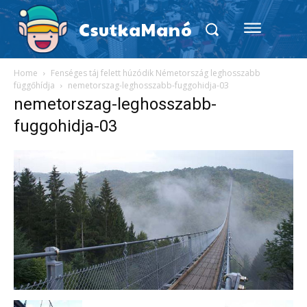
CsutkaManó
Home
Fenséges táj felett húzódik Németország leghosszabb
függőhídja
nemetorszag-leghosszabb-fuggohidja-03
nemetorszag-leghosszabb-
fuggohidja-03