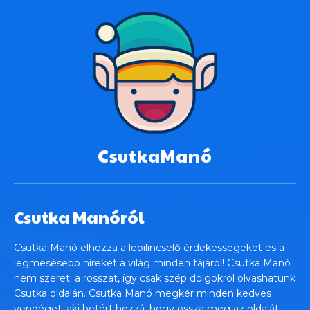
CsutkaManó
Csutka Manóról
Csutka Manó elhozza a lebilincselő érdekességeket és a
legmesésebb híreket a világ minden tájáról! Csutka Manó
nem szereti a rosszat, így csak szép dolgokról olvashatunk
Csutka oldalán. Csutka Manó megkér minden kedves
vendéget, aki betért hozzá, hogy ossza meg az oldalát,