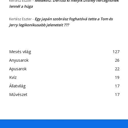
Mesekvíz: Derítsd ki melyik Disney hercegnőnek
Kertész Eszter
-
lennél a húga
Egy japán szobrász foghatóvá tette a Tom és
Kertész Eszter
-
Jerry legikonikusabb jeleneteit ???
Mesés világ
127
Anyusarok
26
Apusarok
22
Kvíz
19
Állatvilág
17
Művészet
17