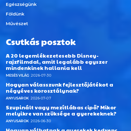
Egészségünk
Földünk
Művészet
Csutkás posztok
A 20 legemlékezetesebb Disney-
rajzfilmdal, amit legalább egyszer
mindenkinek hallania kell
MESÉS VILÁG
2026-07-30
Hogyan válasszunk fejlesztőjátékot a
négyéves korosztálynak?
ANYUSAROK
2026-07-07
Szupinált vagy mezítlábas cipő? Mikor
melyikre van szüksége a gyerekeknek?
ANYUSAROK
2026-06-30
Hogyan válhatnak a gyerekek kedvenc