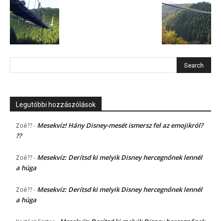
Legutóbbi hozzászólások
Mesekvíz! Hány Disney-mesét ismersz fel az emojikról?
Zoé??
-
??
Mesekvíz: Derítsd ki melyik Disney hercegnőnek lennél
Zoé??
-
a húga
Mesekvíz: Derítsd ki melyik Disney hercegnőnek lennél
Zoé??
-
a húga