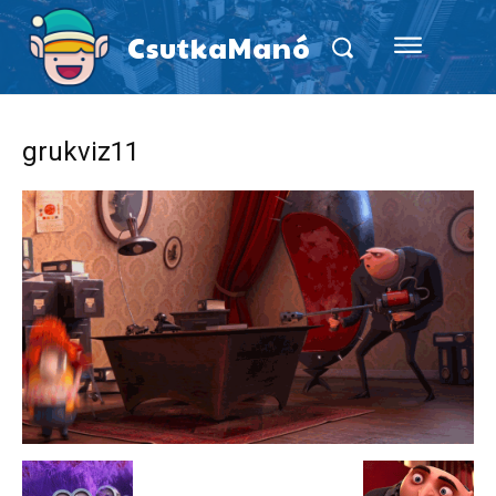
CsutkaManó
grukviz11