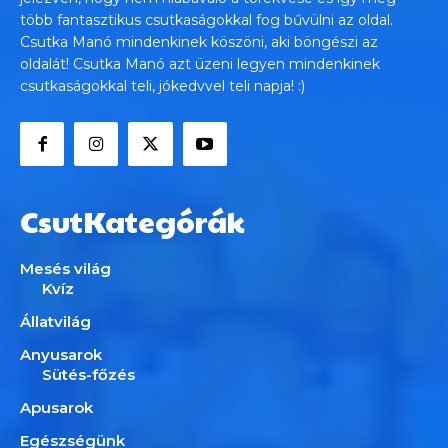
több fantasztikus csutkaságokkal fog bűvülni az oldal.
Csutka Manó mindenkinek köszöni, aki böngészi az
oldalát! Csutka Manó azt üzeni legyen mindenkinek
csutkaságokkal teli, jókedvvel teli napja! :)
CsutKategórák
Mesés világ
Kvíz
Állatvilág
Anyusarok
Sütés-főzés
Apusarok
Egészségünk