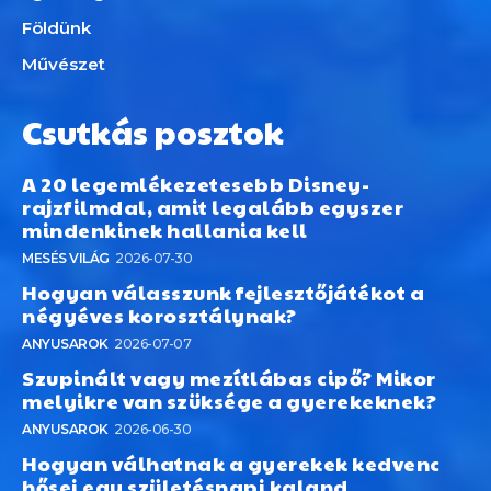
Földünk
Művészet
Csutkás posztok
A 20 legemlékezetesebb Disney-
rajzfilmdal, amit legalább egyszer
mindenkinek hallania kell
MESÉS VILÁG
2026-07-30
Hogyan válasszunk fejlesztőjátékot a
négyéves korosztálynak?
ANYUSAROK
2026-07-07
Szupinált vagy mezítlábas cipő? Mikor
melyikre van szüksége a gyerekeknek?
ANYUSAROK
2026-06-30
Hogyan válhatnak a gyerekek kedvenc
hősei egy születésnapi kaland