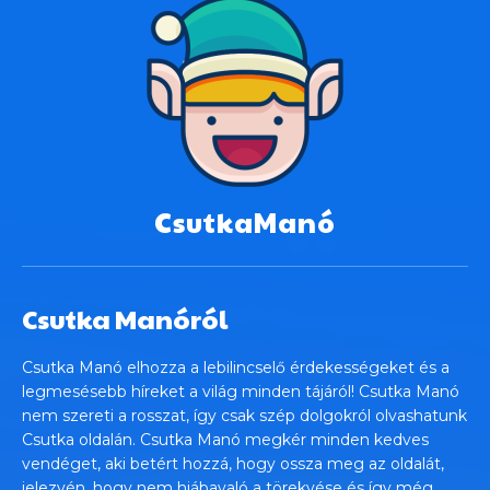
CsutkaManó
Csutka Manóról
Csutka Manó elhozza a lebilincselő érdekességeket és a
legmesésebb híreket a világ minden tájáról! Csutka Manó
nem szereti a rosszat, így csak szép dolgokról olvashatunk
Csutka oldalán. Csutka Manó megkér minden kedves
vendéget, aki betért hozzá, hogy ossza meg az oldalát,
jelezvén, hogy nem hiábavaló a törekvése és így még