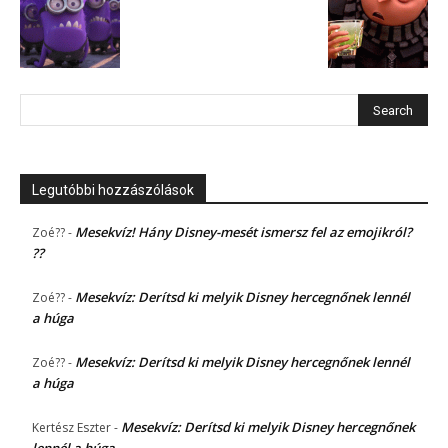
Legutóbbi hozzászólások
Mesekvíz! Hány Disney-mesét ismersz fel az emojikról?
Zoé??
-
??
Mesekvíz: Derítsd ki melyik Disney hercegnőnek lennél
Zoé??
-
a húga
Mesekvíz: Derítsd ki melyik Disney hercegnőnek lennél
Zoé??
-
a húga
Mesekvíz: Derítsd ki melyik Disney hercegnőnek
Kertész Eszter
-
lennél a húga