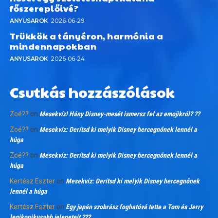
főszereplőivé?
ANYUSAROK
2026-06-29
Trükkök a tányéron, harmónia a
mindennapokban
ANYUSAROK
2026-06-24
Csutkás hozzászólások
Zoé??
on
Mesekvíz! Hány Disney-mesét ismersz fel az emojikról? ??
Zoé??
on
Mesekvíz: Derítsd ki melyik Disney hercegnőnek lennél a
húga
Zoé??
on
Mesekvíz: Derítsd ki melyik Disney hercegnőnek lennél a
húga
Kertész Eszter
on
Mesekvíz: Derítsd ki melyik Disney hercegnőnek
lennél a húga
Kertész Eszter
on
Egy japán szobrász foghatóvá tette a Tom és Jerry
legikonikusabb jeleneteit ???