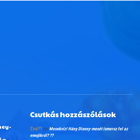
Csutkás hozzászólások
ney-
Zoé??
on
Mesekvíz! Hány Disney-mesét ismersz fel az
emojikról? ??
ia