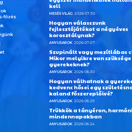
ág
kell
rok
MESÉS VILÁG
2026-07-30
s-főzés
Hogyan válasszunk
ok
fejlesztőjátékot a négyéves
korosztálynak?
égünk
k
ANYUSAROK
2026-07-07
Szupinált vagy mezítlábas c
et
Mikor melyikre van szüksége
gyerekeknek?
ANYUSAROK
2026-06-30
Hogyan válhatnak a gyerek
kedvenc hősei egy születésn
kaland főszereplőivé?
ANYUSAROK
2026-06-29
Trükkök a tányéron, harmón
mindennapokban
ANYUSAROK
2026-06-24