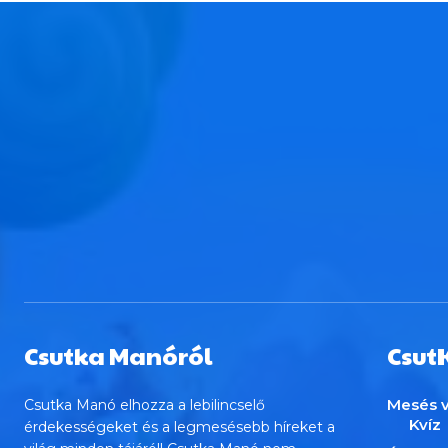
Csutka Manóról
Csut
Mesés v
Csutka Manó elhozza a lebilincselő
Kvíz
érdekességeket és a legmesésebb híreket a