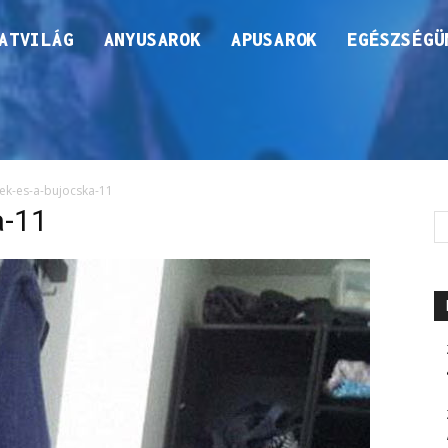
ATVILÁG
ANYUSAROK
APUSAROK
EGÉSZSÉGÜ
ek-es-a-bujocska-11
a-11