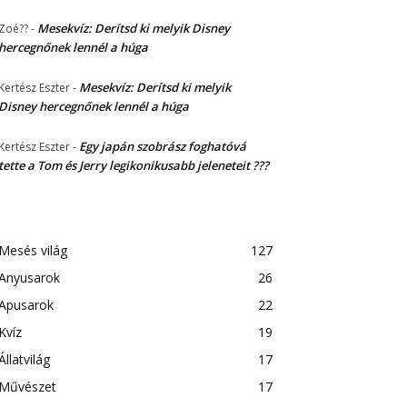
Mesekvíz: Derítsd ki melyik Disney
Zoé??
-
hercegnőnek lennél a húga
Mesekvíz: Derítsd ki melyik
Kertész Eszter
-
Disney hercegnőnek lennél a húga
Egy japán szobrász foghatóvá
Kertész Eszter
-
tette a Tom és Jerry legikonikusabb jeleneteit ???
Mesés világ
127
Anyusarok
26
Apusarok
22
Kvíz
19
Állatvilág
17
Művészet
17