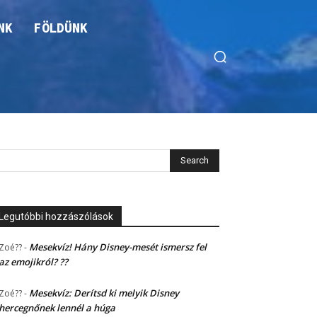
NK
FÖLDÜNK
Legutóbbi hozzászólások
Mesekvíz! Hány Disney-mesét ismersz fel
Zoé??
-
az emojikról? ??
Mesekvíz: Derítsd ki melyik Disney
Zoé??
-
hercegnőnek lennél a húga