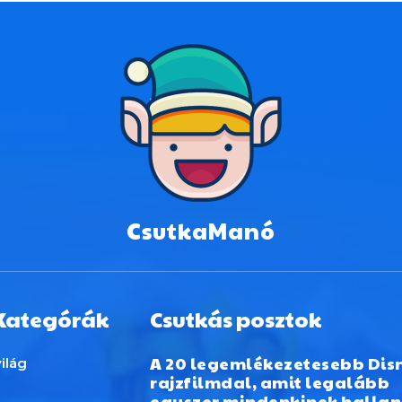
CsutkaManó
Kategórák
Csutkás posztok
A 20 legemlékezetesebb Dis
ilág
rajzfilmdal, amit legalább
egyszer mindenkinek hallan