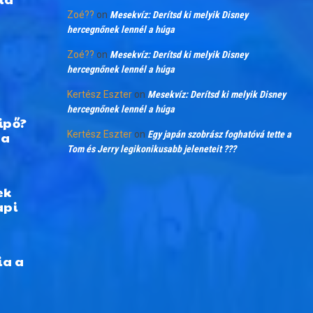
Zoé??
on
Mesekvíz: Derítsd ki melyik Disney
hercegnőnek lennél a húga
Zoé??
on
Mesekvíz: Derítsd ki melyik Disney
hercegnőnek lennél a húga
Kertész Eszter
on
Mesekvíz: Derítsd ki melyik Disney
hercegnőnek lennél a húga
ipő?
 a
Kertész Eszter
on
Egy japán szobrász foghatóvá tette a
Tom és Jerry legikonikusabb jeleneteit ???
ek
api
ia a