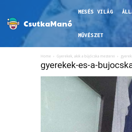
MESÉS VILÁG
ÁLL
CsutkaManó
MŰVÉSZET
Home
Gyerekek, akik a bújócska mesterei
gyerek
gyerekek-es-a-bujocsk