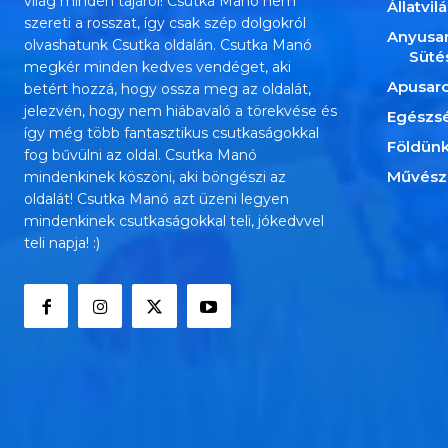
világ minden tájáról! Csutka Manó nem
Állatvil
szereti a rosszat, így csak szép dolgokról
Anyusa
olvashatunk Csutka oldalán. Csutka Manó
Süté
megkér minden kedves vendéget, aki
Apusar
betért hozzá, hogy ossza meg az oldalát,
jelezvén, hogy nem hiábavaló a törekvése és
Egészs
így még több fantasztikus csutkaságokkal
Földün
fog bűvülni az oldal. Csutka Manó
Művész
mindenkinek köszöni, aki böngészi az
oldalát! Csutka Manó azt üzeni legyen
mindenkinek csutkaságokkal teli, jókedvvel
teli napja! :)