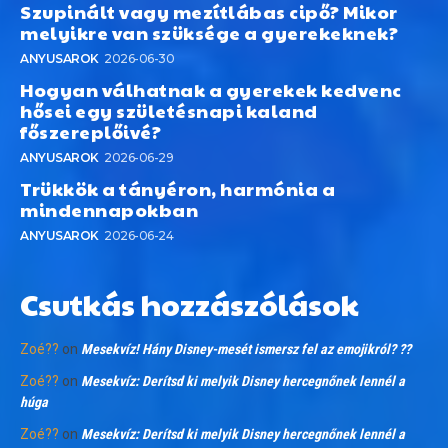
Szupinált vagy mezítlábas cipő? Mikor
melyikre van szüksége a gyerekeknek?
ANYUSAROK
2026-06-30
Hogyan válhatnak a gyerekek kedvenc
hősei egy születésnapi kaland
főszereplőivé?
ANYUSAROK
2026-06-29
Trükkök a tányéron, harmónia a
mindennapokban
ANYUSAROK
2026-06-24
Csutkás hozzászólások
Zoé??
on
Mesekvíz! Hány Disney-mesét ismersz fel az emojikról? ??
Zoé??
on
Mesekvíz: Derítsd ki melyik Disney hercegnőnek lennél a
húga
Zoé??
on
Mesekvíz: Derítsd ki melyik Disney hercegnőnek lennél a