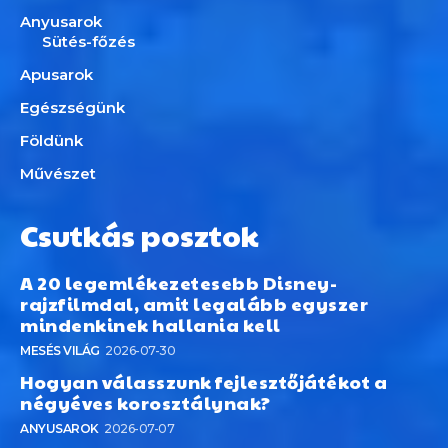
Anyusarok
Sütés-főzés
Apusarok
Egészségünk
Földünk
Művészet
Csutkás posztok
A 20 legemlékezetesebb Disney-
rajzfilmdal, amit legalább egyszer
mindenkinek hallania kell
MESÉS VILÁG
2026-07-30
Hogyan válasszunk fejlesztőjátékot a
négyéves korosztálynak?
ANYUSAROK
2026-07-07