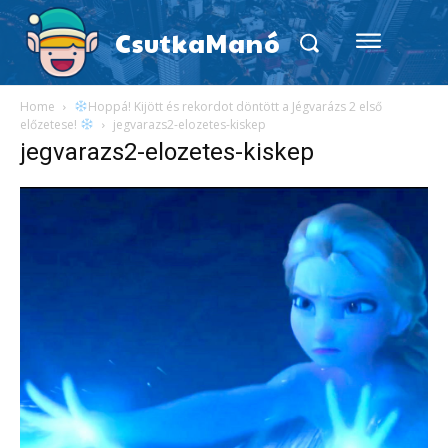
CsutkaManó
Home
Hoppá! Kijött és rekordot döntött a Jégvarázs 2 első
előzetese!
jegvarazs2-elozetes-kiskep
jegvarazs2-elozetes-kiskep