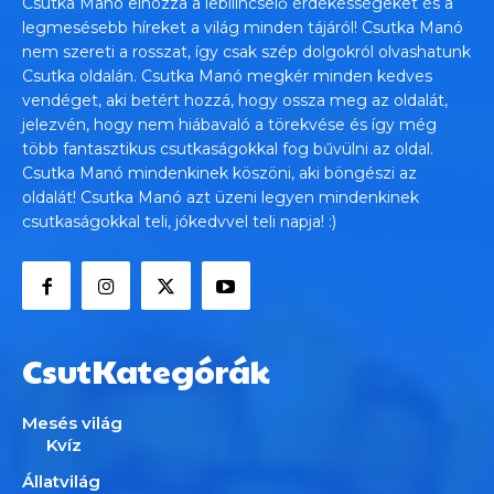
Csutka Manó elhozza a lebilincselő érdekességeket és a
legmesésebb híreket a világ minden tájáról! Csutka Manó
nem szereti a rosszat, így csak szép dolgokról olvashatunk
Csutka oldalán. Csutka Manó megkér minden kedves
vendéget, aki betért hozzá, hogy ossza meg az oldalát,
jelezvén, hogy nem hiábavaló a törekvése és így még
több fantasztikus csutkaságokkal fog bűvülni az oldal.
Csutka Manó mindenkinek köszöni, aki böngészi az
oldalát! Csutka Manó azt üzeni legyen mindenkinek
csutkaságokkal teli, jókedvvel teli napja! :)
CsutKategórák
Mesés világ
Kvíz
Állatvilág