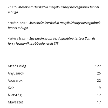
Mesekvíz: Derítsd ki melyik Disney hercegnőnek lennél
Zoé??
-
a húga
Mesekvíz: Derítsd ki melyik Disney hercegnőnek
Kertész Eszter
-
lennél a húga
Egy japán szobrász foghatóvá tette a Tom és
Kertész Eszter
-
Jerry legikonikusabb jeleneteit ???
Mesés világ
127
Anyusarok
26
Apusarok
22
Kvíz
19
Állatvilág
17
Művészet
17