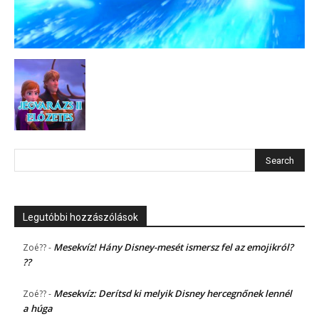
Legutóbbi hozzászólások
Mesekvíz! Hány Disney-mesét ismersz fel az emojikról?
Zoé??
-
??
Mesekvíz: Derítsd ki melyik Disney hercegnőnek lennél
Zoé??
-
a húga