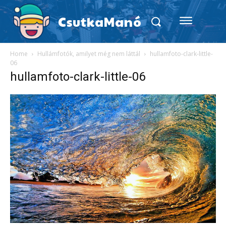
CsutkaManó
Home
Hullámfotók, amilyet még nem láttál
hullamfoto-clark-little-
06
hullamfoto-clark-little-06