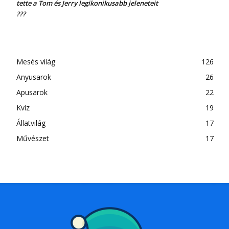
tette a Tom és Jerry legikonikusabb jeleneteit
???
Mesés világ
126
Anyusarok
26
Apusarok
22
Kvíz
19
Állatvilág
17
Művészet
17