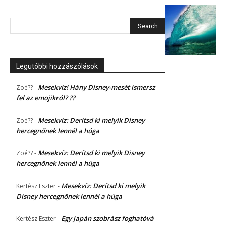
Legutóbbi hozzászólások
Mesekvíz! Hány Disney-mesét ismersz
Zoé??
-
fel az emojikról? ??
Mesekvíz: Derítsd ki melyik Disney
Zoé??
-
hercegnőnek lennél a húga
Mesekvíz: Derítsd ki melyik Disney
Zoé??
-
hercegnőnek lennél a húga
Mesekvíz: Derítsd ki melyik
Kertész Eszter
-
Disney hercegnőnek lennél a húga
Egy japán szobrász foghatóvá
Kertész Eszter
-