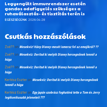
Legyengült immunrendszer esetén
gondos odafigyelés szükséges a
ruhaválasztás- és tisztítás terén is
EGÉSZSÉGÜNK
2026-04-28
Csutkás hozzászólások
Zoé??
on
Mesekvíz! Hány Disney-mesét ismersz fel az emojikról? ??
Zoé??
on
Mesekvíz: Derítsd ki melyik Disney hercegnőnek lennél a
húga
Zoé??
on
Mesekvíz: Derítsd ki melyik Disney hercegnőnek lennél a
húga
Kertész Eszter
on
Mesekvíz: Derítsd ki melyik Disney hercegnőnek
lennél a húga
Kertész Eszter
on
Egy japán szobrász foghatóvá tette a Tom és Jerry
legikonikusabb jeleneteit ???