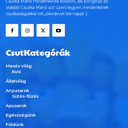
Csutka Manó mindenkinek köszöni, aki böngészi az
oldalát! Csutka Manó azt üzeni legyen mindenkinek
csutkaságokkal teli, jókedvvel teli napja! :)
CsutKategórák
Mesés világ
Kvíz
Állatvilág
Anyusarok
Sütés-főzés
Apusarok
Egészségünk
Földünk