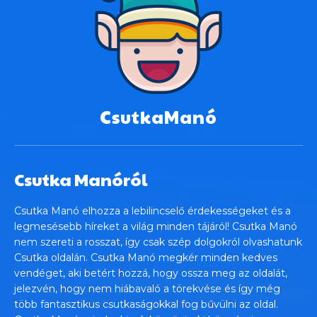
CsutkaManó
Csutka Manóról
Csutka Manó elhozza a lebilincselő érdekességeket és a
legmesésebb híreket a világ minden tájáról! Csutka Manó
nem szereti a rosszat, így csak szép dolgokról olvashatunk
Csutka oldalán. Csutka Manó megkér minden kedves
vendéget, aki betért hozzá, hogy ossza meg az oldalát,
jelezvén, hogy nem hiábavaló a törekvése és így még
több fantasztikus csutkaságokkal fog bűvülni az oldal.