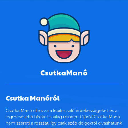
CsutkaManó
Csutka Manóról
Csutka Manó elhozza a lebilincselő érdekességeket és a
legmesésebb híreket a világ minden tájáról! Csutka Manó
nem szereti a rosszat, így csak szép dolgokról olvashatunk