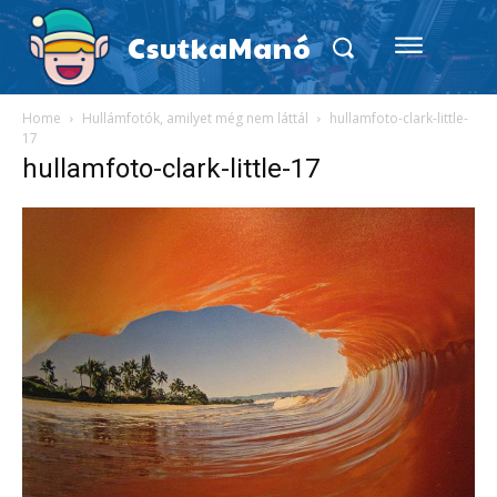
CsutkaManó
Home
Hullámfotók, amilyet még nem láttál
hullamfoto-clark-little-
17
hullamfoto-clark-little-17