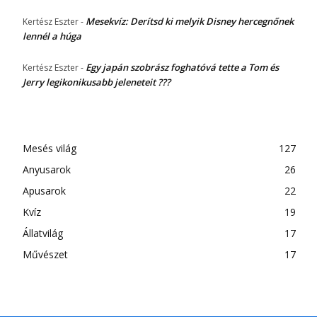
Mesekvíz: Derítsd ki melyik Disney hercegnőnek
Kertész Eszter
-
lennél a húga
Egy japán szobrász foghatóvá tette a Tom és
Kertész Eszter
-
Jerry legikonikusabb jeleneteit ???
Mesés világ
127
Anyusarok
26
Apusarok
22
Kvíz
19
Állatvilág
17
Művészet
17