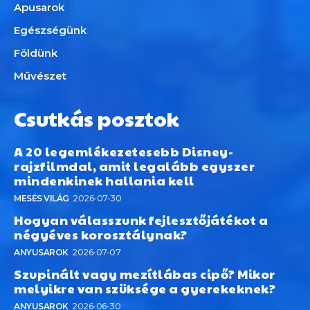
Apusarok
Egészségünk
Földünk
Művészet
Csutkás posztok
A 20 legemlékezetesebb Disney-
rajzfilmdal, amit legalább egyszer
mindenkinek hallania kell
MESÉS VILÁG
2026-07-30
Hogyan válasszunk fejlesztőjátékot a
négyéves korosztálynak?
ANYUSAROK
2026-07-07
Szupinált vagy mezítlábas cipő? Mikor
melyikre van szüksége a gyerekeknek?
ANYUSAROK
2026-06-30