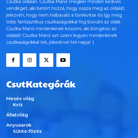
Csutka oldalán. Csutka Manó megkér minden kedves
vendéget, aki betért hozzá, hogy ossza meg az oldalát,
jelezvén, hogy nem hiábavaló a törekvése és így még
több fantasztikus csutkaságokkal fog bűvülni az oldal.
Csutka Manó mindenkinek köszöni, aki böngészi az
oldalát! Csutka Manó azt üzeni legyen mindenkinek
csutkaságokkal teli, jókedvvel teli napja! :)
CsutKategórák
Mesés világ
Kvíz
Állatvilág
Anyusarok
Sütés-főzés