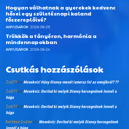
Hogyan válhatnak a gyerekek kedvenc
hősei egy születésnapi kaland
főszereplőivé?
ANYUSAROK
2026-06-29
Trükkök a tányéron, harmónia a
mindennapokban
ANYUSAROK
2026-06-24
Csutkás hozzászólások
Zoé??
on
Mesekvíz! Hány Disney-mesét ismersz fel az emojikról? ??
Zoé??
on
Mesekvíz: Derítsd ki melyik Disney hercegnőnek lennél a
húga
Zoé??
on
Mesekvíz: Derítsd ki melyik Disney hercegnőnek lennél a
húga
Kertész Eszter
on
Mesekvíz: Derítsd ki melyik Disney hercegnőnek
lennél a húga