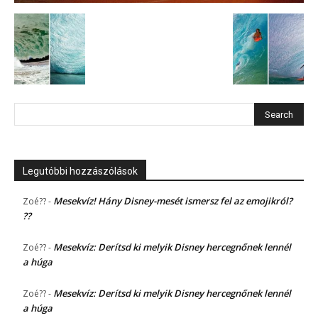
Legutóbbi hozzászólások
Mesekvíz! Hány Disney-mesét ismersz fel az emojikról?
Zoé??
-
??
Mesekvíz: Derítsd ki melyik Disney hercegnőnek lennél
Zoé??
-
a húga
Mesekvíz: Derítsd ki melyik Disney hercegnőnek lennél
Zoé??
-
a húga