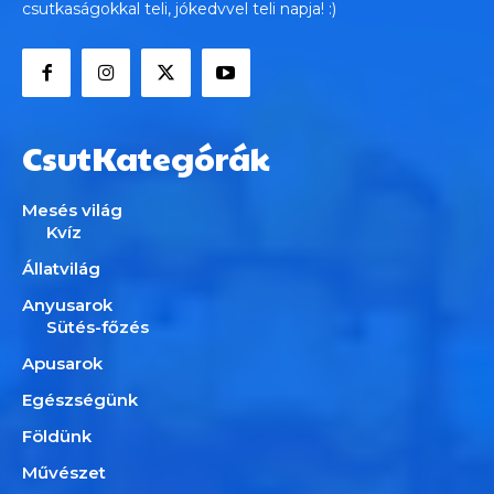
csutkaságokkal teli, jókedvvel teli napja! :)
CsutKategórák
Mesés világ
Kvíz
Állatvilág
Anyusarok
Sütés-főzés
Apusarok
Egészségünk
Földünk
Művészet