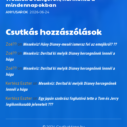
mindennapokban
ANYUSAROK
2026-06-24
Csutkás hozzászólások
Zoé??
on
Mesekvíz! Hány Disney-mesét ismersz fel az emojikról? ??
Zoé??
on
Mesekvíz: Derítsd ki melyik Disney hercegnőnek lennél a
húga
Zoé??
on
Mesekvíz: Derítsd ki melyik Disney hercegnőnek lennél a
húga
Kertész Eszter
on
Mesekvíz: Derítsd ki melyik Disney hercegnőnek
lennél a húga
Kertész Eszter
on
Egy japán szobrász foghatóvá tette a Tom és Jerry
legikonikusabb jeleneteit ???
© 2024 CsutkaMano.hu