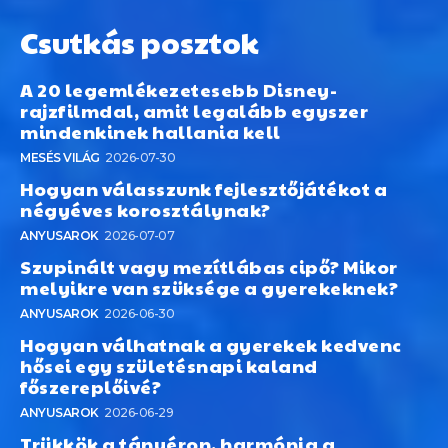
Csutkás posztok
A 20 legemlékezetesebb Disney-
rajzfilmdal, amit legalább egyszer
mindenkinek hallania kell
MESÉS VILÁG
2026-07-30
Hogyan válasszunk fejlesztőjátékot a
négyéves korosztálynak?
ANYUSAROK
2026-07-07
Szupinált vagy mezítlábas cipő? Mikor
melyikre van szüksége a gyerekeknek?
ANYUSAROK
2026-06-30
Hogyan válhatnak a gyerekek kedvenc
hősei egy születésnapi kaland
főszereplőivé?
ANYUSAROK
2026-06-29
Trükkök a tányéron, harmónia a