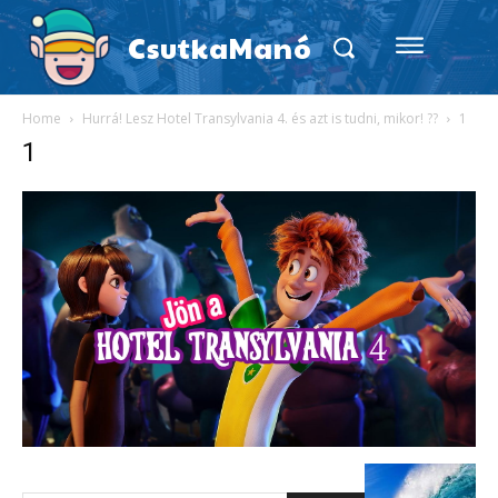
CsutkaManó
Home
Hurrá! Lesz Hotel Transylvania 4. és azt is tudni, mikor! ??
1
1