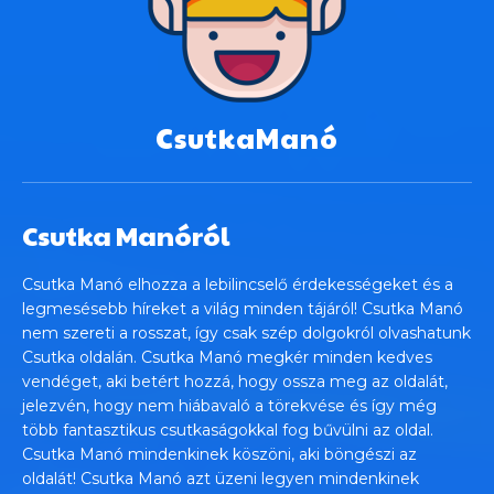
CsutkaManó
Csutka Manóról
Csutka Manó elhozza a lebilincselő érdekességeket és a
legmesésebb híreket a világ minden tájáról! Csutka Manó
nem szereti a rosszat, így csak szép dolgokról olvashatunk
Csutka oldalán. Csutka Manó megkér minden kedves
vendéget, aki betért hozzá, hogy ossza meg az oldalát,
jelezvén, hogy nem hiábavaló a törekvése és így még
több fantasztikus csutkaságokkal fog bűvülni az oldal.
Csutka Manó mindenkinek köszöni, aki böngészi az
oldalát! Csutka Manó azt üzeni legyen mindenkinek