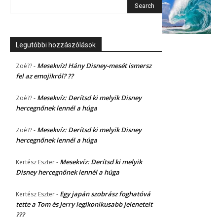
Legutóbbi hozzászólások
Mesekvíz! Hány Disney-mesét ismersz
Zoé??
-
fel az emojikról? ??
Mesekvíz: Derítsd ki melyik Disney
Zoé??
-
hercegnőnek lennél a húga
Mesekvíz: Derítsd ki melyik Disney
Zoé??
-
hercegnőnek lennél a húga
Mesekvíz: Derítsd ki melyik
Kertész Eszter
-
Disney hercegnőnek lennél a húga
Egy japán szobrász foghatóvá
Kertész Eszter
-
tette a Tom és Jerry legikonikusabb jeleneteit
???