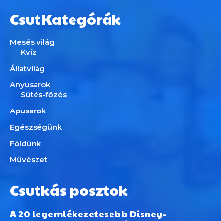
CsutKategórák
Mesés világ
Kvíz
Állatvilág
Anyusarok
Sütés-főzés
Apusarok
Egészségünk
Földünk
Művészet
Csutkás posztok
A 20 legemlékezetesebb Disney-