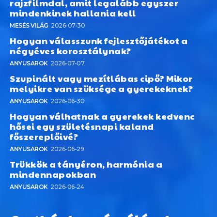
rajzfilmdal, amit legalább egyszer
mindenkinek hallania kell
MESÉS VILÁG
2026-07-30
Hogyan válasszunk fejlesztőjátékot a
négyéves korosztálynak?
ANYUSAROK
2026-07-07
Szupinált vagy mezítlábas cipő? Mikor
melyikre van szüksége a gyerekeknek?
ANYUSAROK
2026-06-30
Hogyan válhatnak a gyerekek kedvenc
hősei egy születésnapi kaland
főszereplőivé?
ANYUSAROK
2026-06-29
Trükkök a tányéron, harmónia a
mindennapokban
ANYUSAROK
2026-06-24