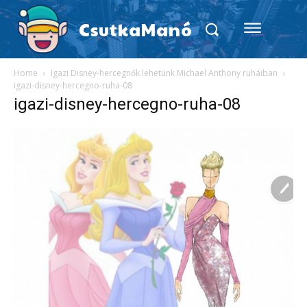
CsutkaManó
Home
Igazi Disney-hercegnők lehetünk Michael Anthony ruháiban
igazi-disney-hercegno-ruha-08
igazi-disney-hercegno-ruha-08