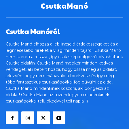
CsutkaManó
Csutka Manóról
Csutka Manó elhozza a lebilincselő érdekességeket és a
legmesésebb híreket a világ minden tájáról! Csutka Manó
nem szereti a rosszat, így csak szép dolgokról olvashatunk
Csutka oldalán. Csutka Manó megkér minden kedves
vendéget, aki betért hozzá, hogy ossza meg az oldalát,
jelezvén, hogy nem hiábavaló a törekvése és így még
több fantasztikus csutkaságokkal fog bűvülni az oldal.
Csutka Manó mindenkinek köszöni, aki böngészi az
oldalát! Csutka Manó azt üzeni legyen mindenkinek
csutkaságokkal teli, jókedvvel teli napja! :)