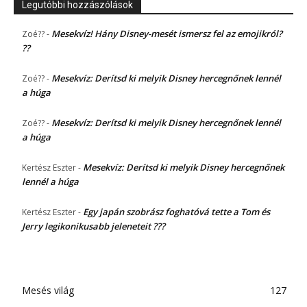
Legutóbbi hozzászólások
Mesekvíz! Hány Disney-mesét ismersz fel az emojikról?
Zoé??
-
??
Mesekvíz: Derítsd ki melyik Disney hercegnőnek lennél
Zoé??
-
a húga
Mesekvíz: Derítsd ki melyik Disney hercegnőnek lennél
Zoé??
-
a húga
Mesekvíz: Derítsd ki melyik Disney hercegnőnek
Kertész Eszter
-
lennél a húga
Egy japán szobrász foghatóvá tette a Tom és
Kertész Eszter
-
Jerry legikonikusabb jeleneteit ???
Mesés világ
127