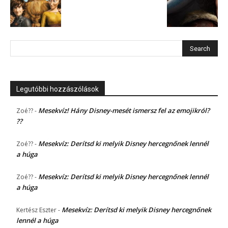
Legutóbbi hozzászólások
Mesekvíz! Hány Disney-mesét ismersz fel az emojikról?
Zoé??
-
??
Mesekvíz: Derítsd ki melyik Disney hercegnőnek lennél
Zoé??
-
a húga
Mesekvíz: Derítsd ki melyik Disney hercegnőnek lennél
Zoé??
-
a húga
Mesekvíz: Derítsd ki melyik Disney hercegnőnek
Kertész Eszter
-
lennél a húga