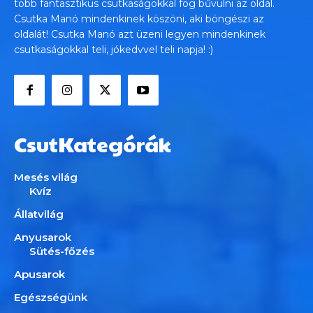
több fantasztikus csutkaságokkal fog bűvülni az oldal.
Csutka Manó mindenkinek köszöni, aki böngészi az
oldalát! Csutka Manó azt üzeni legyen mindenkinek
csutkaságokkal teli, jókedvvel teli napja! :)
CsutKategórák
Mesés világ
Kvíz
Állatvilág
Anyusarok
Sütés-főzés
Apusarok
Egészségünk