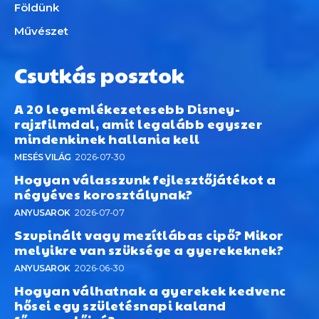
Földünk
Művészet
Csutkás posztok
A 20 legemlékezetesebb Disney-
rajzfilmdal, amit legalább egyszer
mindenkinek hallania kell
MESÉS VILÁG
2026-07-30
Hogyan válasszunk fejlesztőjátékot a
négyéves korosztálynak?
ANYUSAROK
2026-07-07
Szupinált vagy mezítlábas cipő? Mikor
melyikre van szüksége a gyerekeknek?
ANYUSAROK
2026-06-30
Hogyan válhatnak a gyerekek kedvenc
hősei egy születésnapi kaland