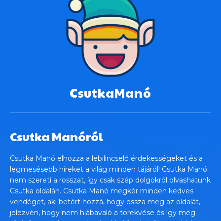
CsutkaManó
Csutka Manóról
Csutka Manó elhozza a lebilincselő érdekességeket és a
legmesésebb híreket a világ minden tájáról! Csutka Manó
nem szereti a rosszat, így csak szép dolgokról olvashatunk
Csutka oldalán. Csutka Manó megkér minden kedves
vendéget, aki betért hozzá, hogy ossza meg az oldalát,
jelezvén, hogy nem hiábavaló a törekvése és így még