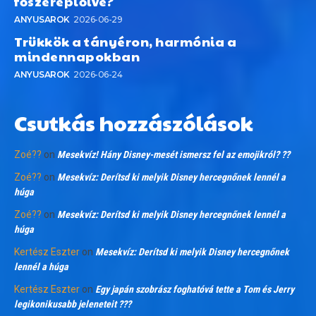
főszereplőivé?
ANYUSAROK
2026-06-29
Trükkök a tányéron, harmónia a
mindennapokban
ANYUSAROK
2026-06-24
Csutkás hozzászólások
Zoé??
on
Mesekvíz! Hány Disney-mesét ismersz fel az emojikról? ??
Zoé??
on
Mesekvíz: Derítsd ki melyik Disney hercegnőnek lennél a
húga
Zoé??
on
Mesekvíz: Derítsd ki melyik Disney hercegnőnek lennél a
húga
Kertész Eszter
on
Mesekvíz: Derítsd ki melyik Disney hercegnőnek
lennél a húga
Kertész Eszter
on
Egy japán szobrász foghatóvá tette a Tom és Jerry
legikonikusabb jeleneteit ???