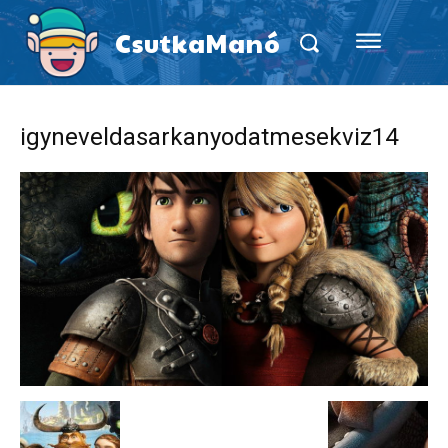
CsutkaManó
igyneveldasarkanyodatmesekviz14