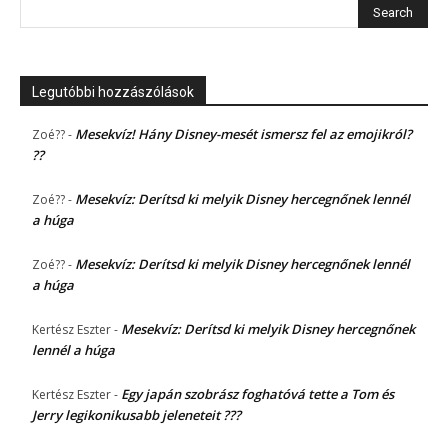
Legutóbbi hozzászólások
Mesekvíz! Hány Disney-mesét ismersz fel az emojikról?
Zoé??
-
??
Mesekvíz: Derítsd ki melyik Disney hercegnőnek lennél
Zoé??
-
a húga
Mesekvíz: Derítsd ki melyik Disney hercegnőnek lennél
Zoé??
-
a húga
Mesekvíz: Derítsd ki melyik Disney hercegnőnek
Kertész Eszter
-
lennél a húga
Egy japán szobrász foghatóvá tette a Tom és
Kertész Eszter
-
Jerry legikonikusabb jeleneteit ???