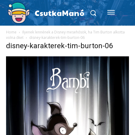
CsutkaManó
Home
Ilyenek lennének a Disney mesehősök, ha Tim Burton alkotta
volna őket
disney-karakterek-tim-burton-06
disney-karakterek-tim-burton-06