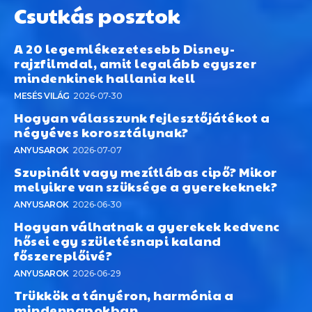
Csutkás posztok
A 20 legemlékezetesebb Disney-
rajzfilmdal, amit legalább egyszer
mindenkinek hallania kell
MESÉS VILÁG
2026-07-30
Hogyan válasszunk fejlesztőjátékot a
négyéves korosztálynak?
ANYUSAROK
2026-07-07
Szupinált vagy mezítlábas cipő? Mikor
melyikre van szüksége a gyerekeknek?
ANYUSAROK
2026-06-30
Hogyan válhatnak a gyerekek kedvenc
hősei egy születésnapi kaland
főszereplőivé?
ANYUSAROK
2026-06-29
Trükkök a tányéron, harmónia a
mindennapokban