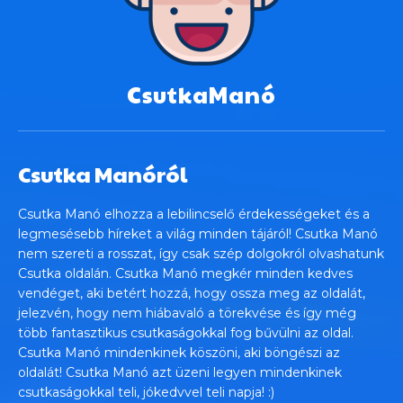
CsutkaManó
Csutka Manóról
Csutka Manó elhozza a lebilincselő érdekességeket és a
legmesésebb híreket a világ minden tájáról! Csutka Manó
nem szereti a rosszat, így csak szép dolgokról olvashatunk
Csutka oldalán. Csutka Manó megkér minden kedves
vendéget, aki betért hozzá, hogy ossza meg az oldalát,
jelezvén, hogy nem hiábavaló a törekvése és így még
több fantasztikus csutkaságokkal fog bűvülni az oldal.
Csutka Manó mindenkinek köszöni, aki böngészi az
oldalát! Csutka Manó azt üzeni legyen mindenkinek
csutkaságokkal teli, jókedvvel teli napja! :)