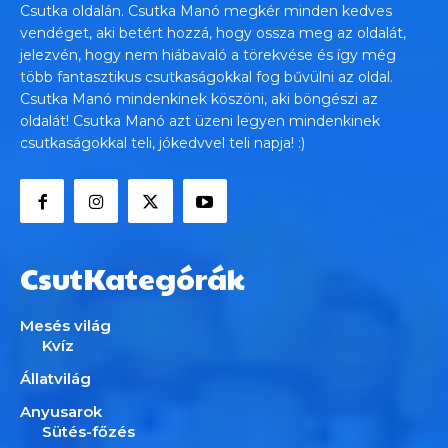
Csutka oldalán. Csutka Manó megkér minden kedves
vendéget, aki betért hozzá, hogy ossza meg az oldalát,
jelezvén, hogy nem hiábavaló a törekvése és így még
több fantasztikus csutkaságokkal fog bűvülni az oldal.
Csutka Manó mindenkinek köszöni, aki böngészi az
oldalát! Csutka Manó azt üzeni legyen mindenkinek
csutkaságokkal teli, jókedvvel teli napja! :)
CsutKategórák
Mesés világ
Kvíz
Állatvilág
Anyusarok
Sütés-főzés