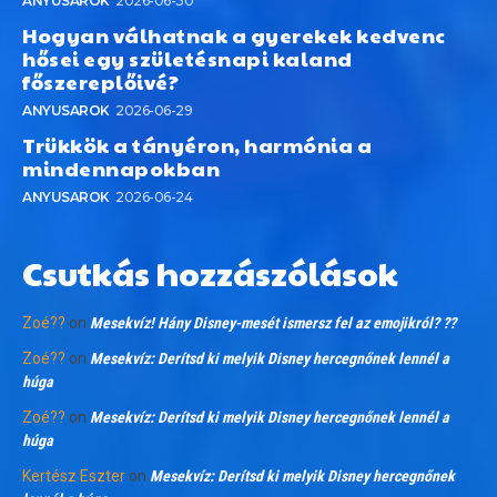
ANYUSAROK
2026-06-30
Hogyan válhatnak a gyerekek kedvenc
hősei egy születésnapi kaland
főszereplőivé?
ANYUSAROK
2026-06-29
Trükkök a tányéron, harmónia a
mindennapokban
ANYUSAROK
2026-06-24
Csutkás hozzászólások
Zoé??
on
Mesekvíz! Hány Disney-mesét ismersz fel az emojikról? ??
Zoé??
on
Mesekvíz: Derítsd ki melyik Disney hercegnőnek lennél a
húga
Zoé??
on
Mesekvíz: Derítsd ki melyik Disney hercegnőnek lennél a
húga
Kertész Eszter
on
Mesekvíz: Derítsd ki melyik Disney hercegnőnek