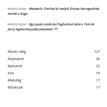
Mesekvíz: Derítsd ki melyik Disney hercegnőnek
Kertész Eszter
-
lennél a húga
Egy japán szobrász foghatóvá tette a Tom és
Kertész Eszter
-
Jerry legikonikusabb jeleneteit ???
Mesés világ
127
Anyusarok
26
Apusarok
22
Kvíz
19
Állatvilág
17
Művészet
17