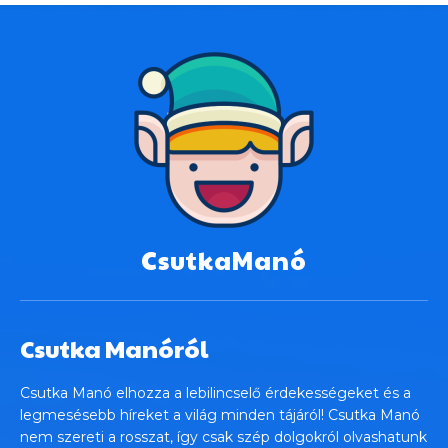
CsutkaManó
Csutka Manóról
Csutka Manó elhozza a lebilincselő érdekességeket és a
legmesésebb híreket a világ minden tájáról! Csutka Manó
nem szereti a rosszat, így csak szép dolgokról olvashatunk