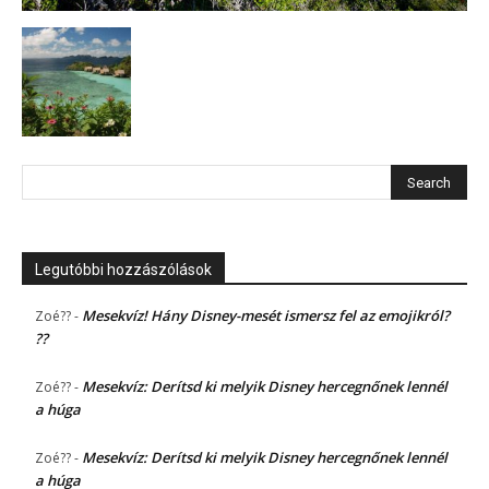
Legutóbbi hozzászólások
Mesekvíz! Hány Disney-mesét ismersz fel az emojikról?
Zoé??
-
??
Mesekvíz: Derítsd ki melyik Disney hercegnőnek lennél
Zoé??
-
a húga
Mesekvíz: Derítsd ki melyik Disney hercegnőnek lennél
Zoé??
-
a húga