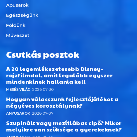
Apusarok
Egészségünk
Földünk
Művészet
Csutkás posztok
A 20 legemlékezetesebb Disney-
rajzfilmdal, amit legalább egyszer
mindenkinek hallania kell
MESÉS VILÁG
2026-07-30
Hogyan válasszunk fejlesztőjátékot a
négyéves korosztálynak?
ANYUSAROK
2026-07-07
Szupinált vagy mezítlábas cipő? Mikor
melyikre van szüksége a gyerekeknek?