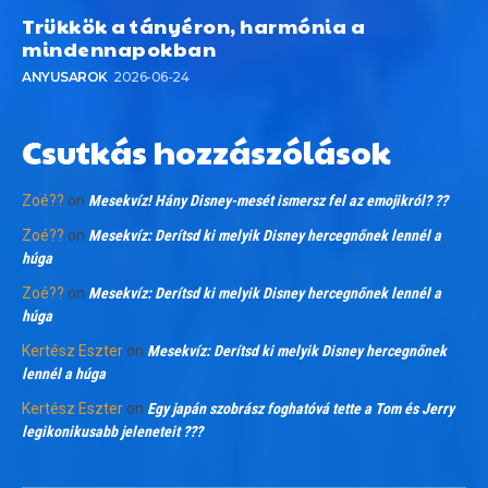
Trükkök a tányéron, harmónia a
mindennapokban
ANYUSAROK
2026-06-24
Csutkás hozzászólások
Zoé??
on
Mesekvíz! Hány Disney-mesét ismersz fel az emojikról? ??
Zoé??
on
Mesekvíz: Derítsd ki melyik Disney hercegnőnek lennél a
húga
Zoé??
on
Mesekvíz: Derítsd ki melyik Disney hercegnőnek lennél a
húga
Kertész Eszter
on
Mesekvíz: Derítsd ki melyik Disney hercegnőnek
lennél a húga
Kertész Eszter
on
Egy japán szobrász foghatóvá tette a Tom és Jerry
legikonikusabb jeleneteit ???