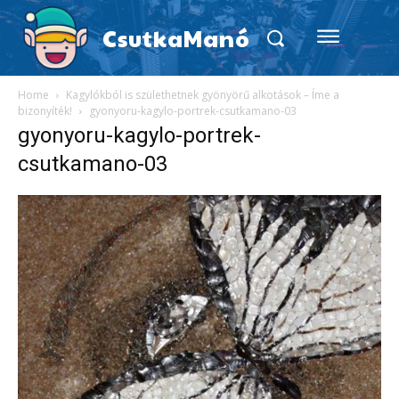
CsutkaManó
Home
Kagylókból is születhetnek gyönyörű alkotások – Íme a
bizonyíték!
gyonyoru-kagylo-portrek-csutkamano-03
gyonyoru-kagylo-portrek-
csutkamano-03