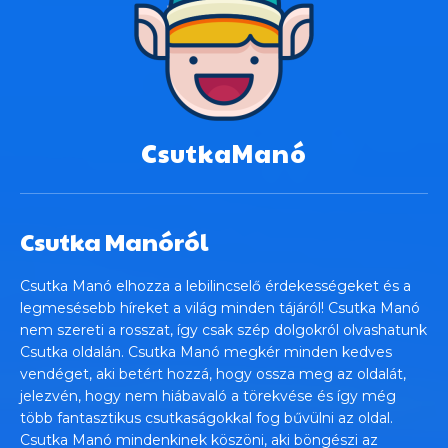
CsutkaManó
Csutka Manóról
Csutka Manó elhozza a lebilincselő érdekességeket és a
legmesésebb híreket a világ minden tájáról! Csutka Manó
nem szereti a rosszat, így csak szép dolgokról olvashatunk
Csutka oldalán. Csutka Manó megkér minden kedves
vendéget, aki betért hozzá, hogy ossza meg az oldalát,
jelezvén, hogy nem hiábavaló a törekvése és így még
több fantasztikus csutkaságokkal fog bűvülni az oldal.
Csutka Manó mindenkinek köszöni, aki böngészi az