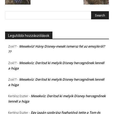
Legutóbbi hozzászólások
Mesekvíz! Hány Disney-mesét ismersz fel az emojikról?
Zoé??
-
??
Mesekvíz: Derítsd ki melyik Disney hercegnőnek lennél
Zoé??
-
a húga
Mesekvíz: Derítsd ki melyik Disney hercegnőnek lennél
Zoé??
-
a húga
Mesekvíz: Derítsd ki melyik Disney hercegnőnek
Kertész Eszter
-
lennél a húga
Egy japán szobrász foghatóvá tette a Tom és
Kertész Eszter
-