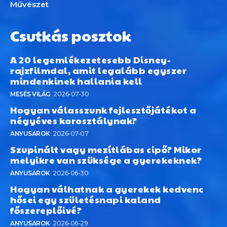
Művészet
Csutkás posztok
A 20 legemlékezetesebb Disney-
rajzfilmdal, amit legalább egyszer
mindenkinek hallania kell
MESÉS VILÁG
2026-07-30
Hogyan válasszunk fejlesztőjátékot a
négyéves korosztálynak?
ANYUSAROK
2026-07-07
Szupinált vagy mezítlábas cipő? Mikor
melyikre van szüksége a gyerekeknek?
ANYUSAROK
2026-06-30
Hogyan válhatnak a gyerekek kedvenc
hősei egy születésnapi kaland
főszereplőivé?
ANYUSAROK
2026-06-29