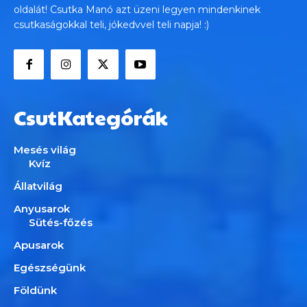
oldalát! Csutka Manó azt üzeni legyen mindenkinek
csutkaságokkal teli, jókedvvel teli napja! :)
CsutKategórák
Mesés világ
Kvíz
Állatvilág
Anyusarok
Sütés-főzés
Apusarok
Egészségünk
Földünk