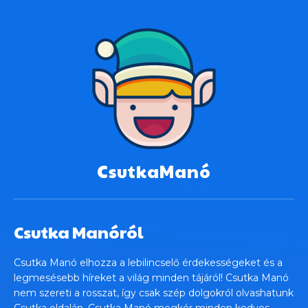
CsutkaManó
Csutka Manóról
Csutka Manó elhozza a lebilincselő érdekességeket és a
legmesésebb híreket a világ minden tájáról! Csutka Manó
nem szereti a rosszat, így csak szép dolgokról olvashatunk
Csutka oldalán. Csutka Manó megkér minden kedves