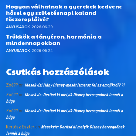
Hogyan válhatnak a gyerekek kedvenc
hősei egy születésnapi kaland
főszereplőivé?
ANYUSAROK
2026-06-29
Trükkök a tányéron, harmónia a
mindennapokban
ANYUSAROK
2026-06-24
Csutkás hozzászólások
Zoé??
on
Mesekvíz! Hány Disney-mesét ismersz fel az emojikról? ??
Zoé??
on
Mesekvíz: Derítsd ki melyik Disney hercegnőnek lennél a
húga
Zoé??
on
Mesekvíz: Derítsd ki melyik Disney hercegnőnek lennél a
húga
Kertész Eszter
on
Mesekvíz: Derítsd ki melyik Disney hercegnőnek
lennél a húga