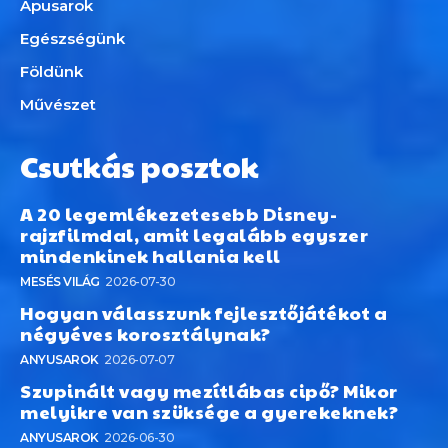
Apusarok
Egészségünk
Földünk
Művészet
Csutkás posztok
A 20 legemlékezetesebb Disney-
rajzfilmdal, amit legalább egyszer
mindenkinek hallania kell
MESÉS VILÁG
2026-07-30
Hogyan válasszunk fejlesztőjátékot a
négyéves korosztálynak?
ANYUSAROK
2026-07-07
Szupinált vagy mezítlábas cipő? Mikor
melyikre van szüksége a gyerekeknek?
ANYUSAROK
2026-06-30