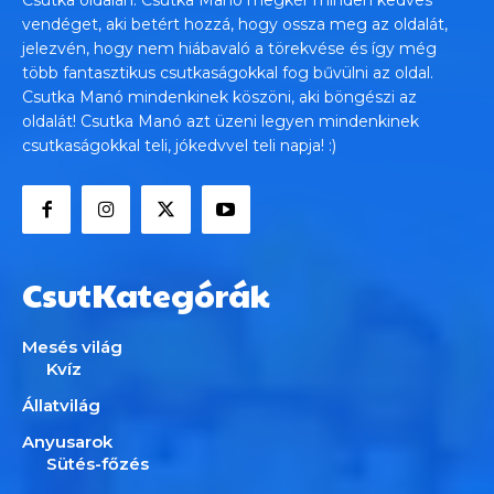
vendéget, aki betért hozzá, hogy ossza meg az oldalát,
jelezvén, hogy nem hiábavaló a törekvése és így még
több fantasztikus csutkaságokkal fog bűvülni az oldal.
Csutka Manó mindenkinek köszöni, aki böngészi az
oldalát! Csutka Manó azt üzeni legyen mindenkinek
csutkaságokkal teli, jókedvvel teli napja! :)
CsutKategórák
Mesés világ
Kvíz
Állatvilág
Anyusarok
Sütés-főzés