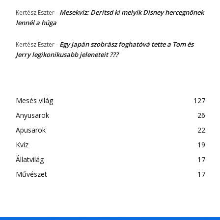
Mesekvíz: Derítsd ki melyik Disney hercegnőnek
Kertész Eszter
-
lennél a húga
Egy japán szobrász foghatóvá tette a Tom és
Kertész Eszter
-
Jerry legikonikusabb jeleneteit ???
Mesés világ
127
Anyusarok
26
Apusarok
22
Kvíz
19
Állatvilág
17
Művészet
17