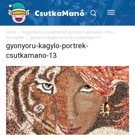
CsutkaManó
Home
Kagylókból is születhetnek gyönyörű alkotások – Íme a
bizonyíték!
gyonyoru-kagylo-portrek-csutkamano-13
gyonyoru-kagylo-portrek-
csutkamano-13