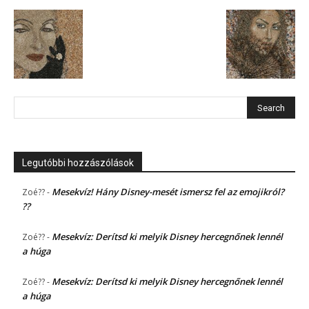
Legutóbbi hozzászólások
Mesekvíz! Hány Disney-mesét ismersz fel az emojikról?
Zoé??
-
??
Mesekvíz: Derítsd ki melyik Disney hercegnőnek lennél
Zoé??
-
a húga
Mesekvíz: Derítsd ki melyik Disney hercegnőnek lennél
Zoé??
-
a húga