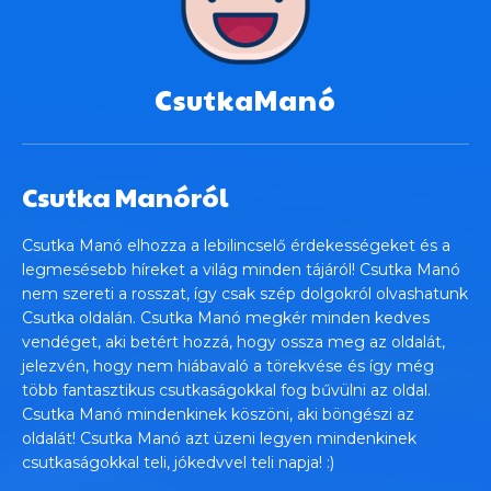
CsutkaManó
Csutka Manóról
Csutka Manó elhozza a lebilincselő érdekességeket és a
legmesésebb híreket a világ minden tájáról! Csutka Manó
nem szereti a rosszat, így csak szép dolgokról olvashatunk
Csutka oldalán. Csutka Manó megkér minden kedves
vendéget, aki betért hozzá, hogy ossza meg az oldalát,
jelezvén, hogy nem hiábavaló a törekvése és így még
több fantasztikus csutkaságokkal fog bűvülni az oldal.
Csutka Manó mindenkinek köszöni, aki böngészi az
oldalát! Csutka Manó azt üzeni legyen mindenkinek
csutkaságokkal teli, jókedvvel teli napja! :)