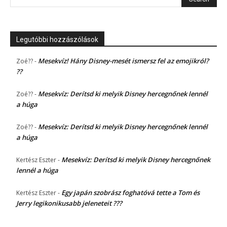
Legutóbbi hozzászólások
Mesekvíz! Hány Disney-mesét ismersz fel az emojikról?
Zoé??
-
??
Mesekvíz: Derítsd ki melyik Disney hercegnőnek lennél
Zoé??
-
a húga
Mesekvíz: Derítsd ki melyik Disney hercegnőnek lennél
Zoé??
-
a húga
Mesekvíz: Derítsd ki melyik Disney hercegnőnek
Kertész Eszter
-
lennél a húga
Egy japán szobrász foghatóvá tette a Tom és
Kertész Eszter
-
Jerry legikonikusabb jeleneteit ???