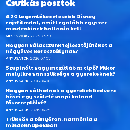
Csutkás posztok
A 20 legemlékezetesebb Disney-
rajzfilmdal, amit legalább egyszer
mindenkinek hallania kell
MESÉS VILÁG
2026-07-30
Hogyan válasszunk fejlesztőjátékot a
négyéves korosztálynak?
ANYUSAROK
2026-07-07
Szupinált vagy mezítlábas cipő? Mikor
melyikre van szüksége a gyerekeknek?
ANYUSAROK
2026-06-30
Hogyan válhatnak a gyerekek kedvenc
hősei egy születésnapi kaland
főszereplőivé?
ANYUSAROK
2026-06-29
Trükkök a tányéron, harmónia a
mindennapokban