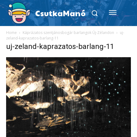
CsutkaManó
Home
Káprázatos szentjánosbogár barlangok Új-Zélandon
uj-
zeland-kaprazatos-barlang-11
uj-zeland-kaprazatos-barlang-11