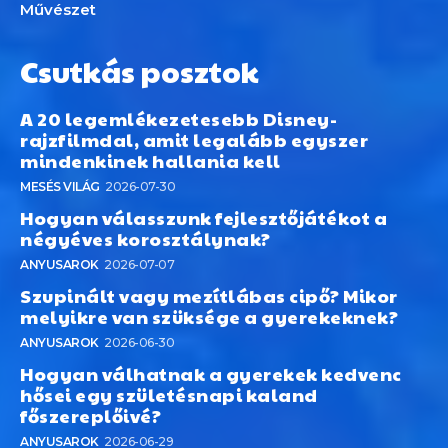
Művészet
Csutkás posztok
A 20 legemlékezetesebb Disney-
rajzfilmdal, amit legalább egyszer
mindenkinek hallania kell
MESÉS VILÁG
2026-07-30
Hogyan válasszunk fejlesztőjátékot a
négyéves korosztálynak?
ANYUSAROK
2026-07-07
Szupinált vagy mezítlábas cipő? Mikor
melyikre van szüksége a gyerekeknek?
ANYUSAROK
2026-06-30
Hogyan válhatnak a gyerekek kedvenc
hősei egy születésnapi kaland
főszereplőivé?
ANYUSAROK
2026-06-29