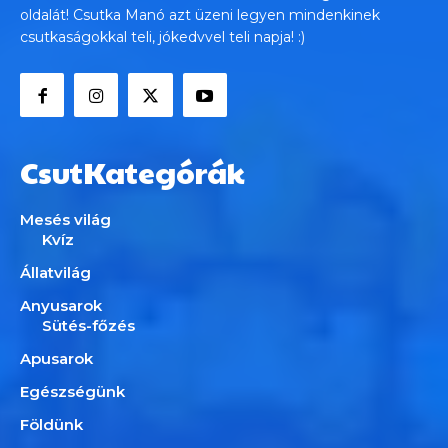
oldalát! Csutka Manó azt üzeni legyen mindenkinek
csutkaságokkal teli, jókedvvel teli napja! :)
CsutKategórák
Mesés világ
Kvíz
Állatvilág
Anyusarok
Sütés-főzés
Apusarok
Egészségünk
Földünk