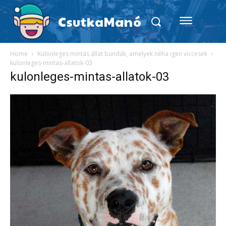
CsutkaManó
Home
Különleges mintás állat bundák, amelyek néha igen viccesek
kulonleges-mintas-allatok-03
kulonleges-mintas-allatok-03