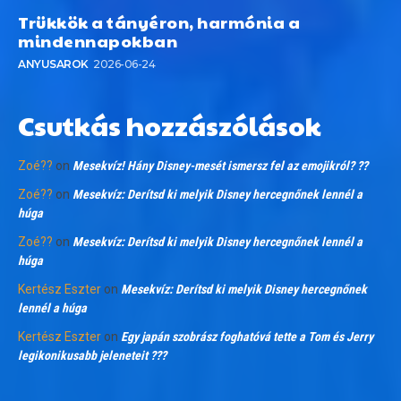
Trükkök a tányéron, harmónia a
mindennapokban
ANYUSAROK
2026-06-24
Csutkás hozzászólások
Zoé??
on
Mesekvíz! Hány Disney-mesét ismersz fel az emojikról? ??
Zoé??
on
Mesekvíz: Derítsd ki melyik Disney hercegnőnek lennél a
húga
Zoé??
on
Mesekvíz: Derítsd ki melyik Disney hercegnőnek lennél a
húga
Kertész Eszter
on
Mesekvíz: Derítsd ki melyik Disney hercegnőnek
lennél a húga
Kertész Eszter
on
Egy japán szobrász foghatóvá tette a Tom és Jerry
legikonikusabb jeleneteit ???