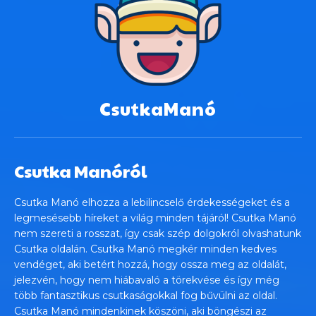
CsutkaManó
Csutka Manóról
Csutka Manó elhozza a lebilincselő érdekességeket és a
legmesésebb híreket a világ minden tájáról! Csutka Manó
nem szereti a rosszat, így csak szép dolgokról olvashatunk
Csutka oldalán. Csutka Manó megkér minden kedves
vendéget, aki betért hozzá, hogy ossza meg az oldalát,
jelezvén, hogy nem hiábavaló a törekvése és így még
több fantasztikus csutkaságokkal fog bűvülni az oldal.
Csutka Manó mindenkinek köszöni, aki böngészi az