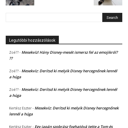
Legutóbbi hozzászólások
Mesekvíz! Hány Disney-mesét ismersz fel az emojikról?
Zoé??
-
??
Mesekvíz: Derítsd ki melyik Disney hercegnőnek lennél
Zoé??
-
a húga
Mesekvíz: Derítsd ki melyik Disney hercegnőnek lennél
Zoé??
-
a húga
Mesekvíz: Derítsd ki melyik Disney hercegnőnek
Kertész Eszter
-
lennél a húga
Egy japán szobrász foghatóvá tette a Tom és
Kertész Eszter
-