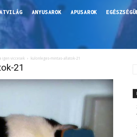
ATVILÁG
ANYUSAROK
APUSAROK
EGÉSZSÉGÜ
 igen viccesek
kulonleges-mintas-allatok-21
tok-21