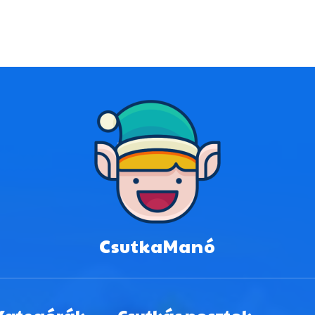
CsutkaManó