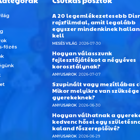
Kategórák
Csutkás posztok
A 20 legemlékezetesebb Dis
ilág
rajzfilmdal, amit legalább
egyszer mindenkinek hallan
ág
kell
rok
MESÉS VILÁG
2026-07-30
s-főzés
Hogyan válasszunk
ok
fejlesztőjátékot a négyéves
korosztálynak?
égünk
k
ANYUSAROK
2026-07-07
Szupinált vagy mezítlábas c
et
Mikor melyikre van szüksége
gyerekeknek?
ANYUSAROK
2026-06-30
Hogyan válhatnak a gyerek
kedvenc hősei egy születésn
kaland főszereplőivé?
ANYUSAROK
2026-06-29