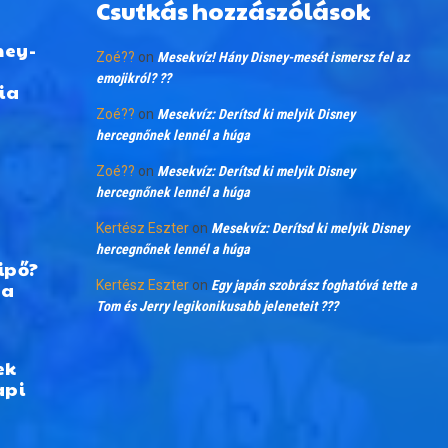
Csutkás hozzászólások
ney-
Zoé??
on
Mesekvíz! Hány Disney-mesét ismersz fel az
emojikról? ??
ia
Zoé??
on
Mesekvíz: Derítsd ki melyik Disney
hercegnőnek lennél a húga
Zoé??
on
Mesekvíz: Derítsd ki melyik Disney
hercegnőnek lennél a húga
Kertész Eszter
on
Mesekvíz: Derítsd ki melyik Disney
hercegnőnek lennél a húga
ipő?
 a
Kertész Eszter
on
Egy japán szobrász foghatóvá tette a
Tom és Jerry legikonikusabb jeleneteit ???
ek
api