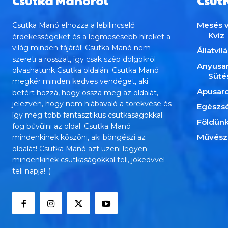
Csutka Manóról
Csut
Mesés v
Csutka Manó elhozza a lebilincselő
Kvíz
érdekességeket és a legmesésebb híreket a
világ minden tájáról! Csutka Manó nem
Állatvil
szereti a rosszat, így csak szép dolgokról
Anyusa
olvashatunk Csutka oldalán. Csutka Manó
Süté
megkér minden kedves vendéget, aki
Apusar
betért hozzá, hogy ossza meg az oldalát,
jelezvén, hogy nem hiábavaló a törekvése és
Egészs
így még több fantasztikus csutkaságokkal
Földün
fog bűvülni az oldal. Csutka Manó
Művész
mindenkinek köszöni, aki böngészi az
oldalát! Csutka Manó azt üzeni legyen
mindenkinek csutkaságokkal teli, jókedvvel
teli napja! :)