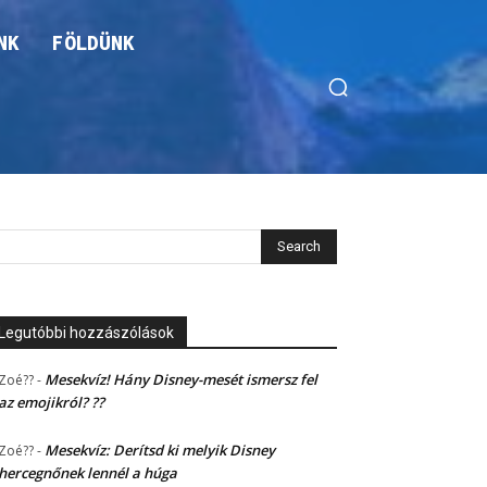
NK
FÖLDÜNK
Legutóbbi hozzászólások
Mesekvíz! Hány Disney-mesét ismersz fel
Zoé??
-
az emojikról? ??
Mesekvíz: Derítsd ki melyik Disney
Zoé??
-
hercegnőnek lennél a húga