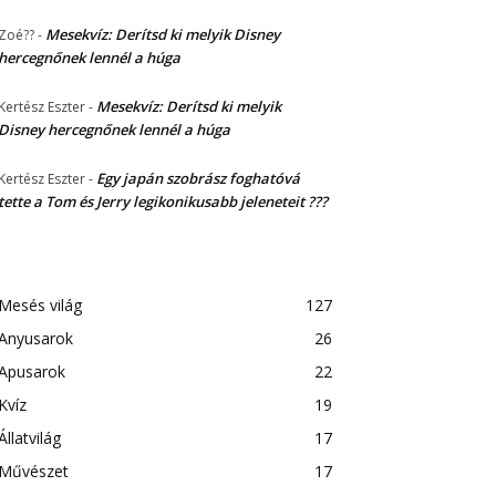
Mesekvíz: Derítsd ki melyik Disney
Zoé??
-
hercegnőnek lennél a húga
Mesekvíz: Derítsd ki melyik
Kertész Eszter
-
Disney hercegnőnek lennél a húga
Egy japán szobrász foghatóvá
Kertész Eszter
-
tette a Tom és Jerry legikonikusabb jeleneteit ???
Mesés világ
127
Anyusarok
26
Apusarok
22
Kvíz
19
Állatvilág
17
Művészet
17