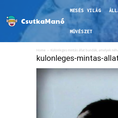
MESÉS VILÁG
ÁLL
CsutkaManó
MŰVÉSZET
Home
Különleges mintás állat bundák, amelyek néha
kulonleges-mintas-alla