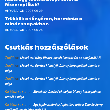
főszereplőivé?
ANYUSAROK
2026-06-29
Trükkök a tányéron, harmónia a
mindennapokban
ANYUSAROK
2026-06-24
Csutkás hozzászólások
Zoé??
on
Mesekvíz! Hány Disney-mesét ismersz fel az emojikról? ??
Zoé??
on
Mesekvíz: Derítsd ki melyik Disney hercegnőnek lennél a
húga
Zoé??
on
Mesekvíz: Derítsd ki melyik Disney hercegnőnek lennél a
húga
Kertész Eszter
on
Mesekvíz: Derítsd ki melyik Disney hercegnőnek
lennél a húga
Kertész Eszter
on
Egy japán szobrász foghatóvá tette a Tom és Jerry
legikonikusabb jeleneteit ???