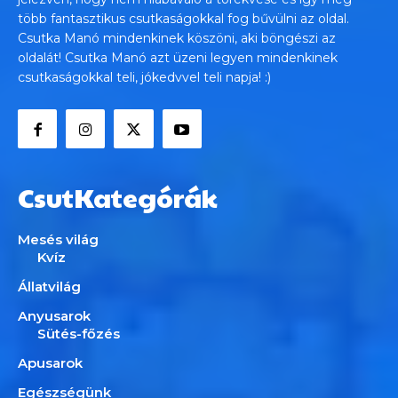
több fantasztikus csutkaságokkal fog bűvülni az oldal.
Csutka Manó mindenkinek köszöni, aki böngészi az
oldalát! Csutka Manó azt üzeni legyen mindenkinek
csutkaságokkal teli, jókedvvel teli napja! :)
CsutKategórák
Mesés világ
Kvíz
Állatvilág
Anyusarok
Sütés-főzés
Apusarok
Egészségünk