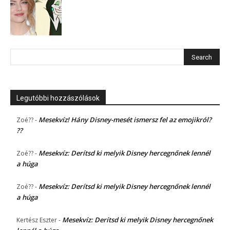
Legutóbbi hozzászólások
Mesekvíz! Hány Disney-mesét ismersz fel az emojikról?
Zoé??
-
??
Mesekvíz: Derítsd ki melyik Disney hercegnőnek lennél
Zoé??
-
a húga
Mesekvíz: Derítsd ki melyik Disney hercegnőnek lennél
Zoé??
-
a húga
Mesekvíz: Derítsd ki melyik Disney hercegnőnek
Kertész Eszter
-