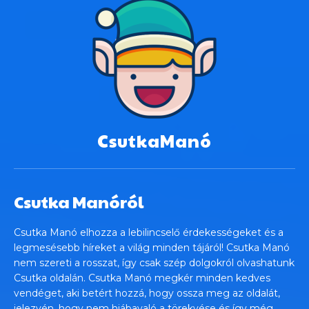
CsutkaManó
Csutka Manóról
Csutka Manó elhozza a lebilincselő érdekességeket és a
legmesésebb híreket a világ minden tájáról! Csutka Manó
nem szereti a rosszat, így csak szép dolgokról olvashatunk
Csutka oldalán. Csutka Manó megkér minden kedves
vendéget, aki betért hozzá, hogy ossza meg az oldalát,
jelezvén, hogy nem hiábavaló a törekvése és így még