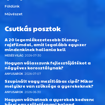
Földünk
Művészet
Csutkás posztok
A 20 legemlékezetesebb Disney-
rajzfilmdal, amit legalább egyszer
mindenkinek hallania kell
MESÉS VILÁG
2026-07-30
Hogyan válasszunk fejlesztőjátékot a
négyéves korosztálynak?
ANYUSAROK
2026-07-07
Szupinált vagy mezítlábas cipő? Mikor
melyikre van szüksége a gyerekeknek?
ANYUSAROK
2026-06-30
Hogyan válhatnak a gyerekek kedvenc
hősei egy születésnapi kaland