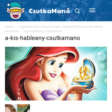
CsutkaManó
Home
Legjobban várt Disney mesék, melyekből hamarosan filmek
készülnek
a-kis-hableany-csutkamano
a-kis-hableany-csutkamano