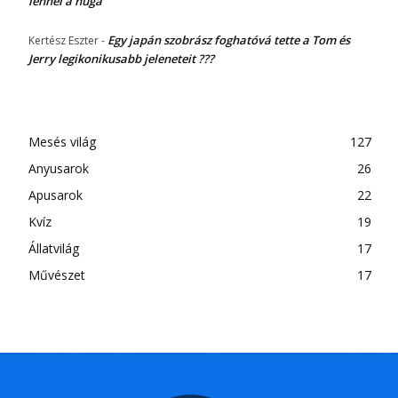
lennél a húga
Egy japán szobrász foghatóvá tette a Tom és
Kertész Eszter
-
Jerry legikonikusabb jeleneteit ???
Mesés világ
127
Anyusarok
26
Apusarok
22
Kvíz
19
Állatvilág
17
Művészet
17