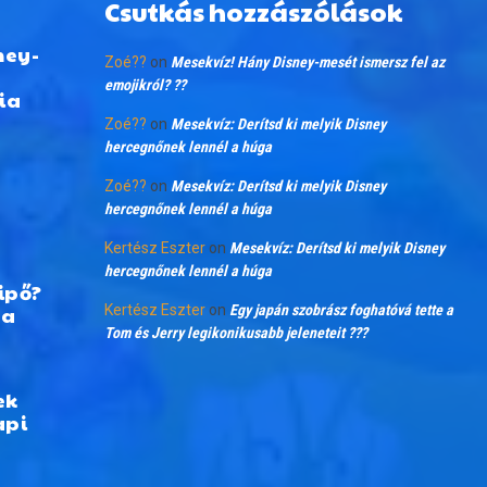
Csutkás hozzászólások
ney-
Zoé??
on
Mesekvíz! Hány Disney-mesét ismersz fel az
emojikról? ??
ia
Zoé??
on
Mesekvíz: Derítsd ki melyik Disney
hercegnőnek lennél a húga
Zoé??
on
Mesekvíz: Derítsd ki melyik Disney
hercegnőnek lennél a húga
Kertész Eszter
on
Mesekvíz: Derítsd ki melyik Disney
hercegnőnek lennél a húga
ipő?
 a
Kertész Eszter
on
Egy japán szobrász foghatóvá tette a
Tom és Jerry legikonikusabb jeleneteit ???
ek
api