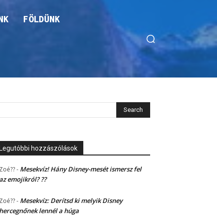
NK
FÖLDÜNK
Legutóbbi hozzászólások
Mesekvíz! Hány Disney-mesét ismersz fel
Zoé??
-
az emojikról? ??
Mesekvíz: Derítsd ki melyik Disney
Zoé??
-
hercegnőnek lennél a húga