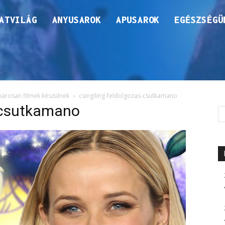
ATVILÁG
ANYUSAROK
APUSAROK
EGÉSZSÉGÜ
arosan filmek készülnek
csingiling-feldolgozas-csutkamano
s-csutkamano