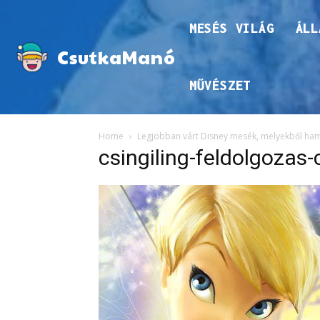
MESÉS VILÁG
ÁLL
CsutkaManó
MŰVÉSZET
Home
Legjobban várt Disney mesék, melyekből ham
csingiling-feldolgoza