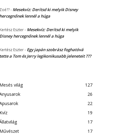
Mesekvíz: Derítsd ki melyik Disney
Zoé??
-
hercegnőnek lennél a húga
Mesekvíz: Derítsd ki melyik
Kertész Eszter
-
Disney hercegnőnek lennél a húga
Egy japán szobrász foghatóvá
Kertész Eszter
-
tette a Tom és Jerry legikonikusabb jeleneteit ???
Mesés világ
127
Anyusarok
26
Apusarok
22
Kvíz
19
Állatvilág
17
Művészet
17