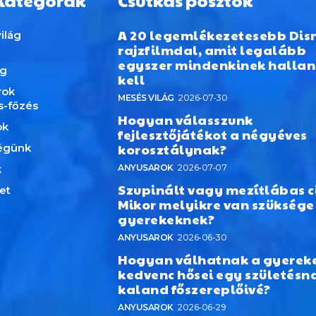
Kategórák
Csutkás posztok
A 20 legemlékezetesebb Dis
ilág
rajzfilmdal, amit legalább
egyszer mindenkinek hallan
ág
kell
rok
MESÉS VILÁG
2026-07-30
s-főzés
Hogyan válasszunk
ok
fejlesztőjátékot a négyéves
korosztálynak?
égünk
k
ANYUSAROK
2026-07-07
Szupinált vagy mezítlábas c
et
Mikor melyikre van szüksége
gyerekeknek?
ANYUSAROK
2026-06-30
Hogyan válhatnak a gyerek
kedvenc hősei egy születésn
kaland főszereplőivé?
ANYUSAROK
2026-06-29