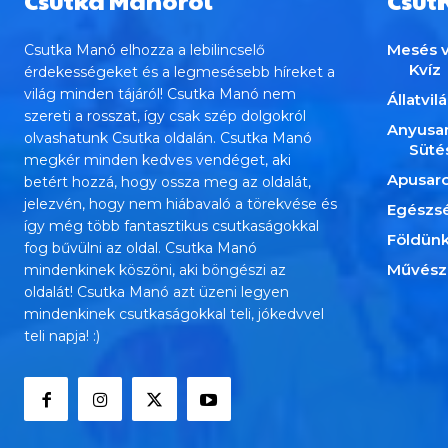
Csutka Manóról
Csut
Mesés v
Csutka Manó elhozza a lebilincselő
Kvíz
érdekességeket és a legmesésebb híreket a
világ minden tájáról! Csutka Manó nem
Állatvil
szereti a rosszat, így csak szép dolgokról
Anyusa
olvashatunk Csutka oldalán. Csutka Manó
Süté
megkér minden kedves vendéget, aki
Apusar
betért hozzá, hogy ossza meg az oldalát,
jelezvén, hogy nem hiábavaló a törekvése és
Egészs
így még több fantasztikus csutkaságokkal
Földün
fog bűvülni az oldal. Csutka Manó
Művész
mindenkinek köszöni, aki böngészi az
oldalát! Csutka Manó azt üzeni legyen
mindenkinek csutkaságokkal teli, jókedvvel
teli napja! :)