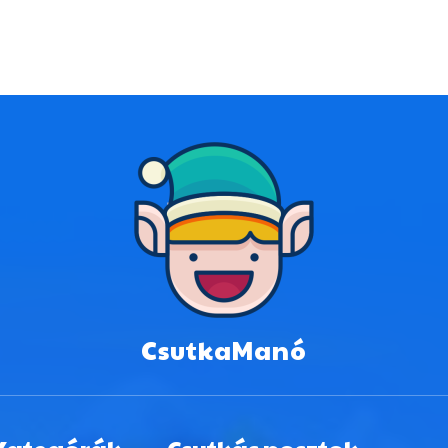
CsutkaManó