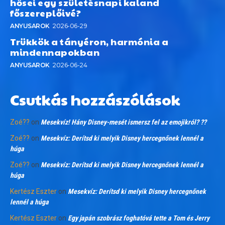
hősei egy születésnapi kaland
főszereplőivé?
ANYUSAROK
2026-06-29
Trükkök a tányéron, harmónia a
mindennapokban
ANYUSAROK
2026-06-24
Csutkás hozzászólások
Zoé??
on
Mesekvíz! Hány Disney-mesét ismersz fel az emojikról? ??
Zoé??
on
Mesekvíz: Derítsd ki melyik Disney hercegnőnek lennél a
húga
Zoé??
on
Mesekvíz: Derítsd ki melyik Disney hercegnőnek lennél a
húga
Kertész Eszter
on
Mesekvíz: Derítsd ki melyik Disney hercegnőnek
lennél a húga
Kertész Eszter
on
Egy japán szobrász foghatóvá tette a Tom és Jerry