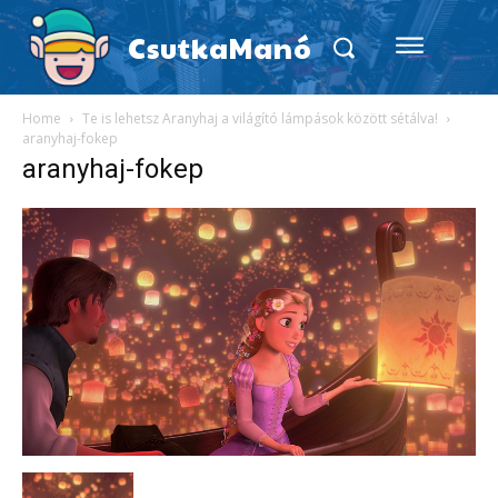
CsutkaManó
Home
Te is lehetsz Aranyhaj a világító lámpások között sétálva!
aranyhaj-fokep
aranyhaj-fokep