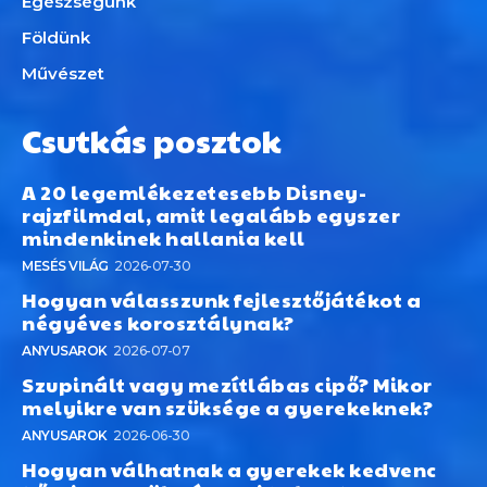
Egészségünk
Földünk
Művészet
Csutkás posztok
A 20 legemlékezetesebb Disney-
rajzfilmdal, amit legalább egyszer
mindenkinek hallania kell
MESÉS VILÁG
2026-07-30
Hogyan válasszunk fejlesztőjátékot a
négyéves korosztálynak?
ANYUSAROK
2026-07-07
Szupinált vagy mezítlábas cipő? Mikor
melyikre van szüksége a gyerekeknek?
ANYUSAROK
2026-06-30
Hogyan válhatnak a gyerekek kedvenc