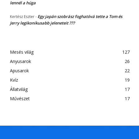
lennél a húga
Egy japán szobrász foghatóvá tette a Tom és
Kertész Eszter
-
Jerry legikonikusabb jeleneteit ???
Mesés világ
127
Anyusarok
26
Apusarok
22
Kvíz
19
Állatvilág
17
Művészet
17