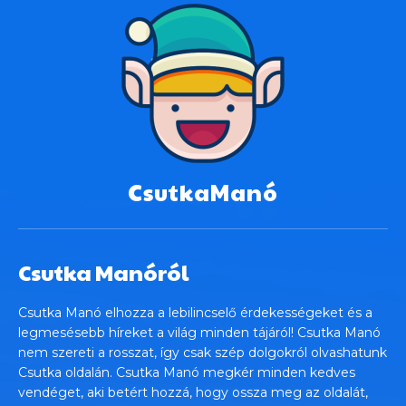
CsutkaManó
Csutka Manóról
Csutka Manó elhozza a lebilincselő érdekességeket és a
legmesésebb híreket a világ minden tájáról! Csutka Manó
nem szereti a rosszat, így csak szép dolgokról olvashatunk
Csutka oldalán. Csutka Manó megkér minden kedves
vendéget, aki betért hozzá, hogy ossza meg az oldalát,