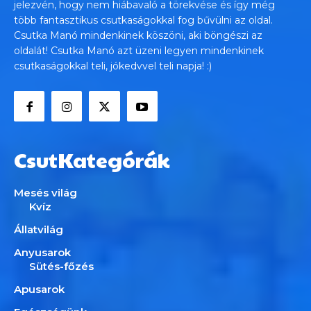
jelezvén, hogy nem hiábavaló a törekvése és így még
több fantasztikus csutkaságokkal fog bűvülni az oldal.
Csutka Manó mindenkinek köszöni, aki böngészi az
oldalát! Csutka Manó azt üzeni legyen mindenkinek
csutkaságokkal teli, jókedvvel teli napja! :)
CsutKategórák
Mesés világ
Kvíz
Állatvilág
Anyusarok
Sütés-főzés
Apusarok