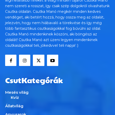
legmesésebb híreket a világ minden tájáról! Csutka Manó
nem szereti a rosszat, így csak szép dolgokról olvashatunk
Csutka oldalán. Csutka Manó megkér minden kedves
vendéget, aki betért hozzá, hogy ossza meg az oldalát,
jelezvén, hogy nem hiábavaló a törekvése és így még
több fantasztikus csutkaságokkal fog bűvülni az oldal.
Csutka Manó mindenkinek köszöni, aki böngészi az
oldalát! Csutka Manó azt üzeni legyen mindenkinek
csutkaságokkal teli, jókedvvel teli napja! :)
CsutKategórák
Mesés világ
Kvíz
Állatvilág
Anyusarok