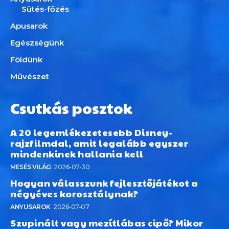
Sütés-főzés
Apusarok
Egészségünk
Földünk
Művészet
Csutkás posztok
A 20 legemlékezetesebb Disney-
rajzfilmdal, amit legalább egyszer
mindenkinek hallania kell
MESÉS VILÁG
2026-07-30
Hogyan válasszunk fejlesztőjátékot a
négyéves korosztálynak?
ANYUSAROK
2026-07-07
Szupinált vagy mezítlábas cipő? Mikor