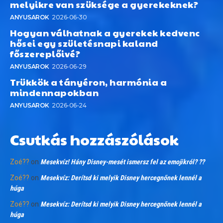
melyikre van szüksége a gyerekeknek?
ANYUSAROK
2026-06-30
Hogyan válhatnak a gyerekek kedvenc
hősei egy születésnapi kaland
főszereplőivé?
ANYUSAROK
2026-06-29
Trükkök a tányéron, harmónia a
mindennapokban
ANYUSAROK
2026-06-24
Csutkás hozzászólások
Zoé??
on
Mesekvíz! Hány Disney-mesét ismersz fel az emojikról? ??
Zoé??
on
Mesekvíz: Derítsd ki melyik Disney hercegnőnek lennél a
húga
Zoé??
on
Mesekvíz: Derítsd ki melyik Disney hercegnőnek lennél a
húga