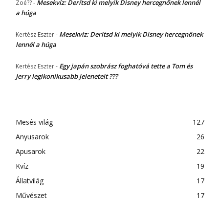
Mesekvíz: Derítsd ki melyik Disney hercegnőnek lennél
Zoé??
-
a húga
Mesekvíz: Derítsd ki melyik Disney hercegnőnek
Kertész Eszter
-
lennél a húga
Egy japán szobrász foghatóvá tette a Tom és
Kertész Eszter
-
Jerry legikonikusabb jeleneteit ???
Mesés világ
127
Anyusarok
26
Apusarok
22
Kvíz
19
Állatvilág
17
Művészet
17