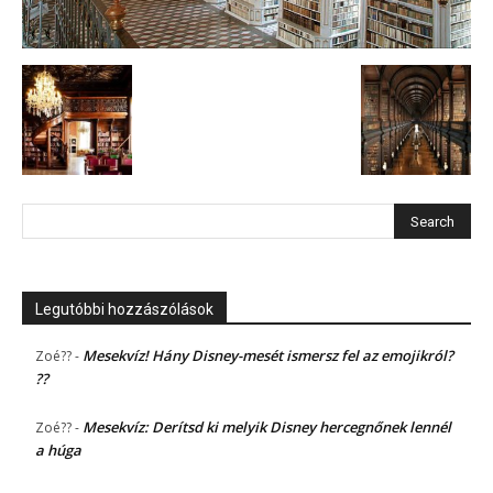
Legutóbbi hozzászólások
Mesekvíz! Hány Disney-mesét ismersz fel az emojikról?
Zoé??
-
??
Mesekvíz: Derítsd ki melyik Disney hercegnőnek lennél
Zoé??
-
a húga