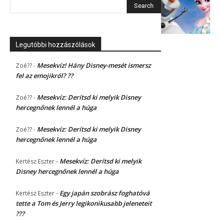
Legutóbbi hozzászólások
Mesekvíz! Hány Disney-mesét ismersz
Zoé??
-
fel az emojikról? ??
Mesekvíz: Derítsd ki melyik Disney
Zoé??
-
hercegnőnek lennél a húga
Mesekvíz: Derítsd ki melyik Disney
Zoé??
-
hercegnőnek lennél a húga
Mesekvíz: Derítsd ki melyik
Kertész Eszter
-
Disney hercegnőnek lennél a húga
Egy japán szobrász foghatóvá
Kertész Eszter
-
tette a Tom és Jerry legikonikusabb jeleneteit
???