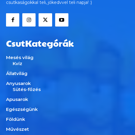
csutkaságokkal teli, jókedvvel teli napja! :)
CsutKategórák
Mesés világ
Kvíz
Állatvilág
Anyusarok
Sütés-főzés
Apusarok
Egészségünk
Földünk
Művészet