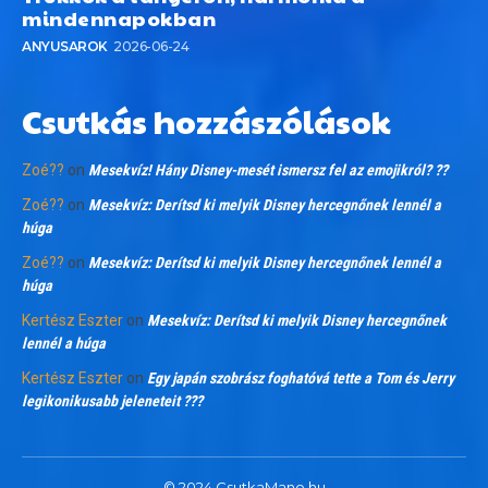
mindennapokban
ANYUSAROK
2026-06-24
Csutkás hozzászólások
Zoé??
on
Mesekvíz! Hány Disney-mesét ismersz fel az emojikról? ??
Zoé??
on
Mesekvíz: Derítsd ki melyik Disney hercegnőnek lennél a
húga
Zoé??
on
Mesekvíz: Derítsd ki melyik Disney hercegnőnek lennél a
húga
Kertész Eszter
on
Mesekvíz: Derítsd ki melyik Disney hercegnőnek
lennél a húga
Kertész Eszter
on
Egy japán szobrász foghatóvá tette a Tom és Jerry
legikonikusabb jeleneteit ???
© 2024 CsutkaMano.hu