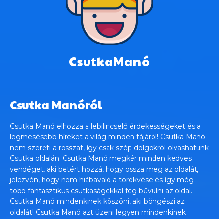
CsutkaManó
Csutka Manóról
Csutka Manó elhozza a lebilincselő érdekességeket és a
legmesésebb híreket a világ minden tájáról! Csutka Manó
nem szereti a rosszat, így csak szép dolgokról olvashatunk
Csutka oldalán. Csutka Manó megkér minden kedves
vendéget, aki betért hozzá, hogy ossza meg az oldalát,
jelezvén, hogy nem hiábavaló a törekvése és így még
több fantasztikus csutkaságokkal fog bűvülni az oldal.
Csutka Manó mindenkinek köszöni, aki böngészi az
oldalát! Csutka Manó azt üzeni legyen mindenkinek