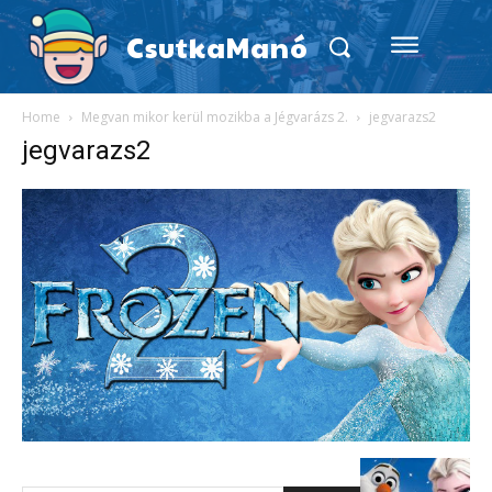
CsutkaManó
Home
Megvan mikor kerül mozikba a Jégvarázs 2.
jegvarazs2
jegvarazs2