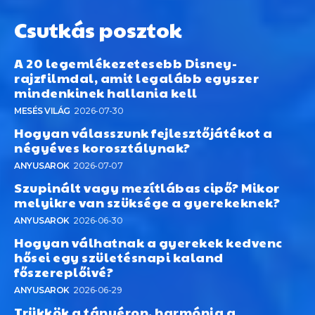
Csutkás posztok
A 20 legemlékezetesebb Disney-
rajzfilmdal, amit legalább egyszer
mindenkinek hallania kell
MESÉS VILÁG
2026-07-30
Hogyan válasszunk fejlesztőjátékot a
négyéves korosztálynak?
ANYUSAROK
2026-07-07
Szupinált vagy mezítlábas cipő? Mikor
melyikre van szüksége a gyerekeknek?
ANYUSAROK
2026-06-30
Hogyan válhatnak a gyerekek kedvenc
hősei egy születésnapi kaland
főszereplőivé?
ANYUSAROK
2026-06-29
Trükkök a tányéron, harmónia a