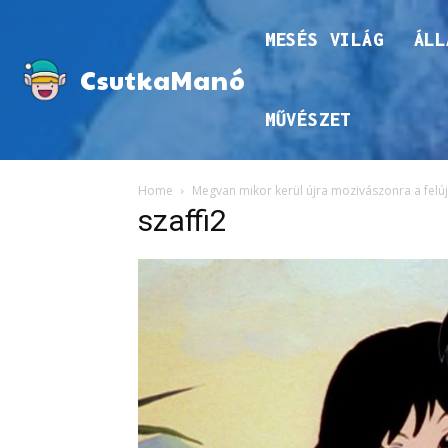
MESÉS VILÁG
ÁLL
CsutkaManó
MŰVÉSZET
Home
Megvan mikor kerül újra mozivászonra a felújí
szaffi2