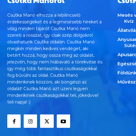
Csutka Manóról
Csut
Mesés v
Csutka Manó elhozza a lebilincselő
Kvíz
érdekességeket és a legmesésebb híreket a
világ minden tájáról! Csutka Manó nem
Állatvil
szereti a rosszat, így csak szép dolgokról
Anyusa
olvashatunk Csutka oldalán. Csutka Manó
Süté
megkér minden kedves vendéget, aki
Apusar
betért hozzá, hogy ossza meg az oldalát,
jelezvén, hogy nem hiábavaló a törekvése és
Egészs
így még több fantasztikus csutkaságokkal
Földün
fog bűvülni az oldal. Csutka Manó
Művész
mindenkinek köszöni, aki böngészi az
oldalát! Csutka Manó azt üzeni legyen
mindenkinek csutkaságokkal teli, jókedvvel
teli napja! :)