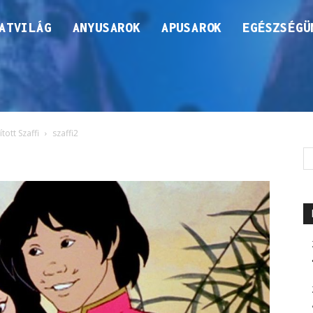
ATVILÁG
ANYUSAROK
APUSAROK
EGÉSZSÉGÜ
tott Szaffi
szaffi2