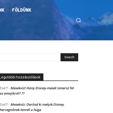
NK
FÖLDÜNK
Legutóbbi hozzászólások
Mesekvíz! Hány Disney-mesét ismersz fel
Zoé??
-
az emojikról? ??
Mesekvíz: Derítsd ki melyik Disney
Zoé??
-
hercegnőnek lennél a húga