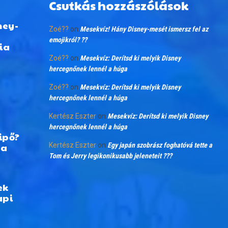
Csutkás hozzászólások
ney-
Zoé??
on
Mesekvíz! Hány Disney-mesét ismersz fel az
emojikról? ??
ia
Zoé??
on
Mesekvíz: Derítsd ki melyik Disney
hercegnőnek lennél a húga
Zoé??
on
Mesekvíz: Derítsd ki melyik Disney
hercegnőnek lennél a húga
Kertész Eszter
on
Mesekvíz: Derítsd ki melyik Disney
hercegnőnek lennél a húga
ipő?
 a
Kertész Eszter
on
Egy japán szobrász foghatóvá tette a
Tom és Jerry legikonikusabb jeleneteit ???
ek
api