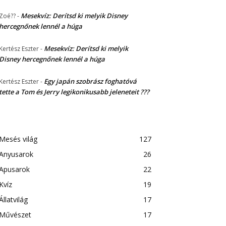
Mesekvíz: Derítsd ki melyik Disney
Zoé??
-
hercegnőnek lennél a húga
Mesekvíz: Derítsd ki melyik
Kertész Eszter
-
Disney hercegnőnek lennél a húga
Egy japán szobrász foghatóvá
Kertész Eszter
-
tette a Tom és Jerry legikonikusabb jeleneteit ???
Mesés világ
127
Anyusarok
26
Apusarok
22
Kvíz
19
Állatvilág
17
Művészet
17