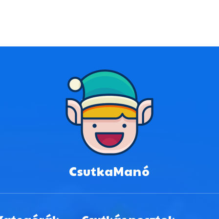
CsutkaManó