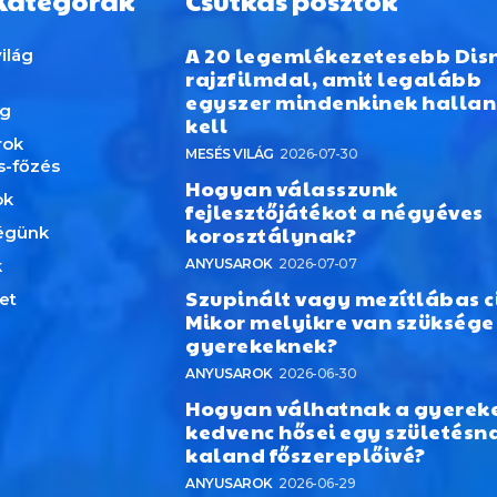
Kategórák
Csutkás posztok
A 20 legemlékezetesebb Dis
ilág
rajzfilmdal, amit legalább
egyszer mindenkinek hallan
ág
kell
rok
MESÉS VILÁG
2026-07-30
s-főzés
Hogyan válasszunk
ok
fejlesztőjátékot a négyéves
korosztálynak?
égünk
k
ANYUSAROK
2026-07-07
Szupinált vagy mezítlábas c
et
Mikor melyikre van szüksége
gyerekeknek?
ANYUSAROK
2026-06-30
Hogyan válhatnak a gyerek
kedvenc hősei egy születésn
kaland főszereplőivé?
ANYUSAROK
2026-06-29