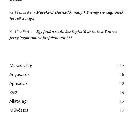
Mesekvíz: Derítsd ki melyik Disney hercegnőnek
Kertész Eszter
-
lennél a húga
Egy japán szobrász foghatóvá tette a Tom és
Kertész Eszter
-
Jerry legikonikusabb jeleneteit ???
Mesés világ
127
Anyusarok
26
Apusarok
22
Kvíz
19
Állatvilág
17
Művészet
17