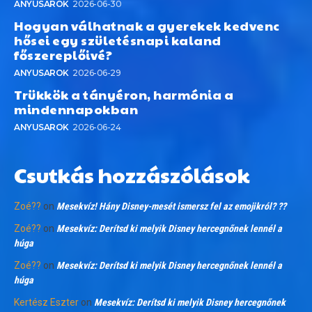
ANYUSAROK
2026-06-30
Hogyan válhatnak a gyerekek kedvenc
hősei egy születésnapi kaland
főszereplőivé?
ANYUSAROK
2026-06-29
Trükkök a tányéron, harmónia a
mindennapokban
ANYUSAROK
2026-06-24
Csutkás hozzászólások
Zoé??
on
Mesekvíz! Hány Disney-mesét ismersz fel az emojikról? ??
Zoé??
on
Mesekvíz: Derítsd ki melyik Disney hercegnőnek lennél a
húga
Zoé??
on
Mesekvíz: Derítsd ki melyik Disney hercegnőnek lennél a
húga
Kertész Eszter
on
Mesekvíz: Derítsd ki melyik Disney hercegnőnek