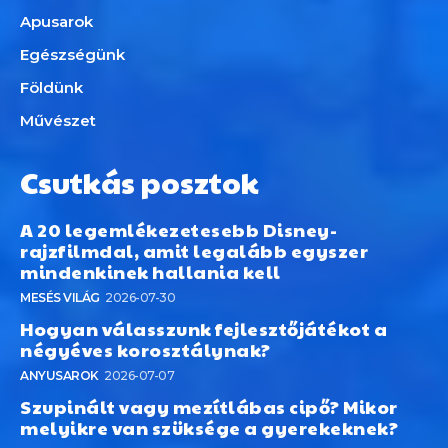
Apusarok
Egészségünk
Földünk
Művészet
Csutkás posztok
A 20 legemlékezetesebb Disney-
rajzfilmdal, amit legalább egyszer
mindenkinek hallania kell
MESÉS VILÁG
2026-07-30
Hogyan válasszunk fejlesztőjátékot a
négyéves korosztálynak?
ANYUSAROK
2026-07-07
Szupinált vagy mezítlábas cipő? Mikor
melyikre van szüksége a gyerekeknek?