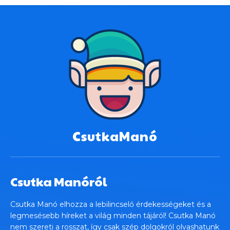
CsutkaManó
Csutka Manóról
Csutka Manó elhozza a lebilincselő érdekességeket és a
legmesésebb híreket a világ minden tájáról! Csutka Manó
nem szereti a rosszat, így csak szép dolgokról olvashatunk