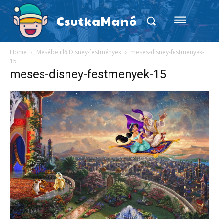
CsutkaManó
Home
Mesébe illő Disney-festmények
meses-disney-festmenyek-
15
meses-disney-festmenyek-15