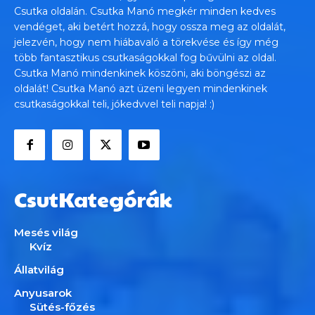
Csutka oldalán. Csutka Manó megkér minden kedves
vendéget, aki betért hozzá, hogy ossza meg az oldalát,
jelezvén, hogy nem hiábavaló a törekvése és így még
több fantasztikus csutkaságokkal fog bűvülni az oldal.
Csutka Manó mindenkinek köszöni, aki böngészi az
oldalát! Csutka Manó azt üzeni legyen mindenkinek
csutkaságokkal teli, jókedvvel teli napja! :)
CsutKategórák
Mesés világ
Kvíz
Állatvilág
Anyusarok
Sütés-főzés