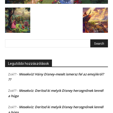
Legutóbbi hozzászólások
Mesekvíz! Hány Disney-mesét ismersz fel az emojikról?
Zoé??
-
??
Mesekvíz: Derítsd ki melyik Disney hercegnőnek lennél
Zoé??
-
a húga
Mesekvíz: Derítsd ki melyik Disney hercegnőnek lennél
Zoé??
-
a húga