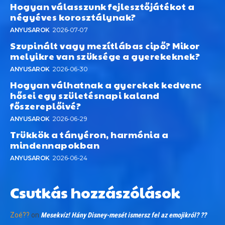
Hogyan válasszunk fejlesztőjátékot a
négyéves korosztálynak?
ANYUSAROK
2026-07-07
Szupinált vagy mezítlábas cipő? Mikor
melyikre van szüksége a gyerekeknek?
ANYUSAROK
2026-06-30
Hogyan válhatnak a gyerekek kedvenc
hősei egy születésnapi kaland
főszereplőivé?
ANYUSAROK
2026-06-29
Trükkök a tányéron, harmónia a
mindennapokban
ANYUSAROK
2026-06-24
Csutkás hozzászólások
Zoé??
on
Mesekvíz! Hány Disney-mesét ismersz fel az emojikról? ??