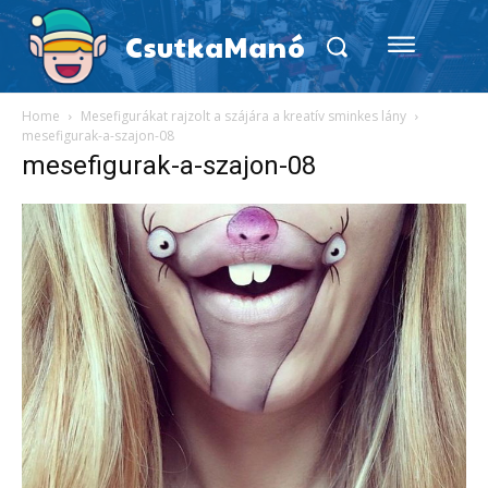
CsutkaManó
Home
Mesefigurákat rajzolt a szájára a kreatív sminkes lány
mesefigurak-a-szajon-08
mesefigurak-a-szajon-08