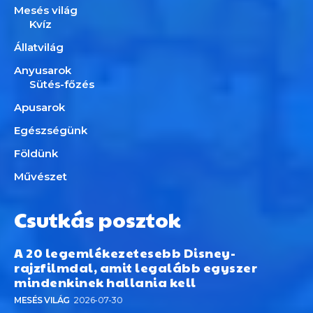
Mesés világ
Kvíz
Állatvilág
Anyusarok
Sütés-főzés
Apusarok
Egészségünk
Földünk
Művészet
Csutkás posztok
A 20 legemlékezetesebb Disney-
rajzfilmdal, amit legalább egyszer
mindenkinek hallania kell
MESÉS VILÁG
2026-07-30