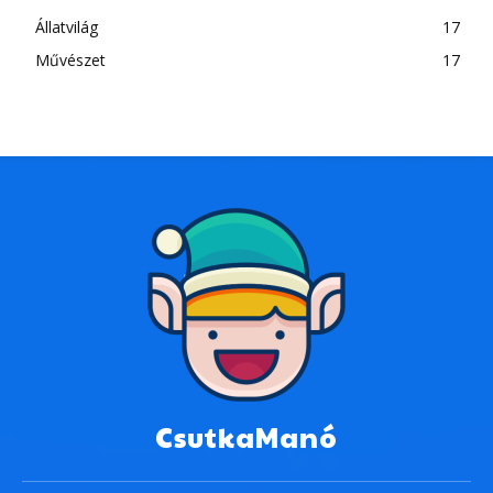
Állatvilág
17
Művészet
17
CsutkaManó