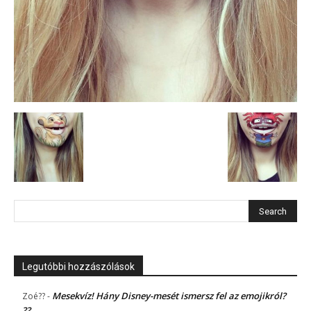
Legutóbbi hozzászólások
Mesekvíz! Hány Disney-mesét ismersz fel az emojikról?
Zoé??
-
??