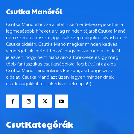
Csutka Manóról
Csutka Manó elhozza a lebilincselő érdekességeket és a
legmesésebb híreket a világ minden tájáról! Csutka Manó
nem szereti a rosszat, így csak szép dolgokról olvashatunk
Csutka oldalán. Csutka Manó megkér minden kedves
vendéget, aki betért hozzá, hogy ossza meg az oldalát,
jelezvén, hogy nem hiábavaló a törekvése és így még
több fantasztikus csutkaságokkal fog bűvülni az oldal.
Csutka Manó mindenkinek köszöni, aki böngészi az
oldalát! Csutka Manó azt üzeni legyen mindenkinek
csutkaságokkal teli, jókedvvel teli napja! :)
CsutKategórák