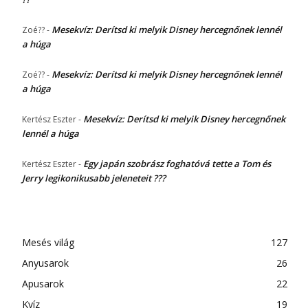
Mesekvíz: Derítsd ki melyik Disney hercegnőnek lennél
Zoé??
-
a húga
Mesekvíz: Derítsd ki melyik Disney hercegnőnek lennél
Zoé??
-
a húga
Mesekvíz: Derítsd ki melyik Disney hercegnőnek
Kertész Eszter
-
lennél a húga
Egy japán szobrász foghatóvá tette a Tom és
Kertész Eszter
-
Jerry legikonikusabb jeleneteit ???
Mesés világ
127
Anyusarok
26
Apusarok
22
Kvíz
19