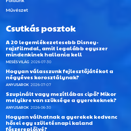
Földünk
Művészet
Csutkás posztok
A 20 legemlékezetesebb Disney-
rajzfilmdal, amit legalább egyszer
mindenkinek hallania kell
MESÉS VILÁG
2026-07-30
Hogyan válasszunk fejlesztőjátékot a
négyéves korosztálynak?
ANYUSAROK
2026-07-07
Szupinált vagy mezítlábas cipő? Mikor
melyikre van szüksége a gyerekeknek?
ANYUSAROK
2026-06-30
Hogyan válhatnak a gyerekek kedvenc
hősei egy születésnapi kaland
főszereplőivé?