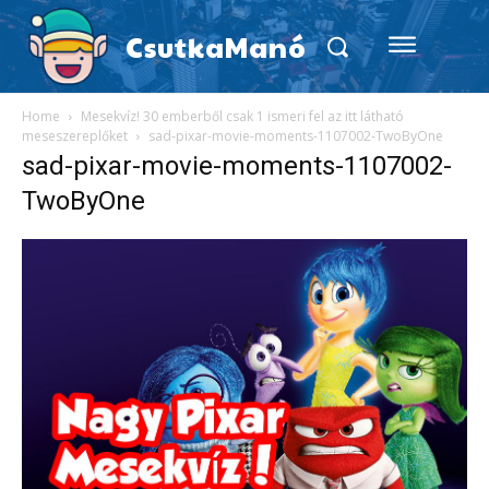
CsutkaManó
Home
Mesekvíz! 30 emberből csak 1 ismeri fel az itt látható
meseszereplőket
sad-pixar-movie-moments-1107002-TwoByOne
sad-pixar-movie-moments-1107002-
TwoByOne