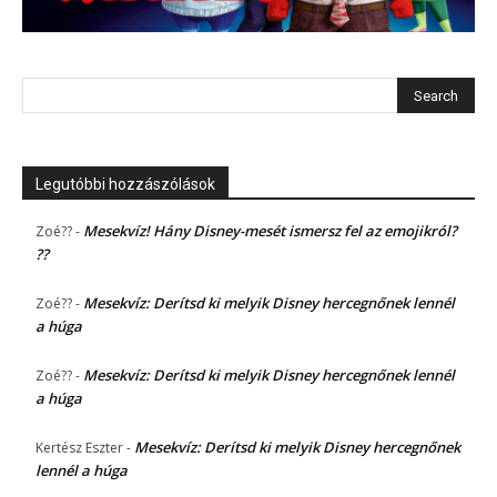
Legutóbbi hozzászólások
Mesekvíz! Hány Disney-mesét ismersz fel az emojikról?
Zoé??
-
??
Mesekvíz: Derítsd ki melyik Disney hercegnőnek lennél
Zoé??
-
a húga
Mesekvíz: Derítsd ki melyik Disney hercegnőnek lennél
Zoé??
-
a húga
Mesekvíz: Derítsd ki melyik Disney hercegnőnek
Kertész Eszter
-
lennél a húga