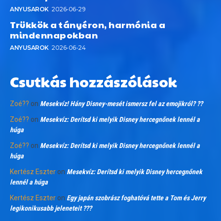
ANYUSAROK
2026-06-29
Trükkök a tányéron, harmónia a
mindennapokban
ANYUSAROK
2026-06-24
Csutkás hozzászólások
Zoé??
on
Mesekvíz! Hány Disney-mesét ismersz fel az emojikról? ??
Zoé??
on
Mesekvíz: Derítsd ki melyik Disney hercegnőnek lennél a
húga
Zoé??
on
Mesekvíz: Derítsd ki melyik Disney hercegnőnek lennél a
húga
Kertész Eszter
on
Mesekvíz: Derítsd ki melyik Disney hercegnőnek
lennél a húga
Kertész Eszter
on
Egy japán szobrász foghatóvá tette a Tom és Jerry
legikonikusabb jeleneteit ???