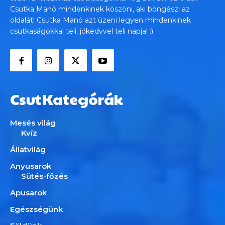
Csutka Manó mindenkinek köszöni, aki böngészi az
oldalát! Csutka Manó azt üzeni legyen mindenkinek
csutkaságokkal teli, jókedvvel teli napja! :)
CsutKategórák
Mesés világ
Kvíz
Állatvilág
Anyusarok
Sütés-főzés
Apusarok
Egészségünk