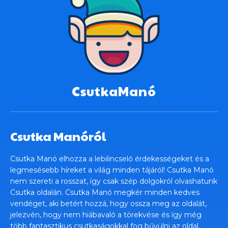
CsutkaManó
Csutka Manóról
Csutka Manó elhozza a lebilincselő érdekességeket és a
legmesésebb híreket a világ minden tájáról! Csutka Manó
nem szereti a rosszat, így csak szép dolgokról olvashatunk
Csutka oldalán. Csutka Manó megkér minden kedves
vendéget, aki betért hozzá, hogy ossza meg az oldalát,
jelezvén, hogy nem hiábavaló a törekvése és így még
több fantasztikus csutkaságokkal fog bűvülni az oldal.