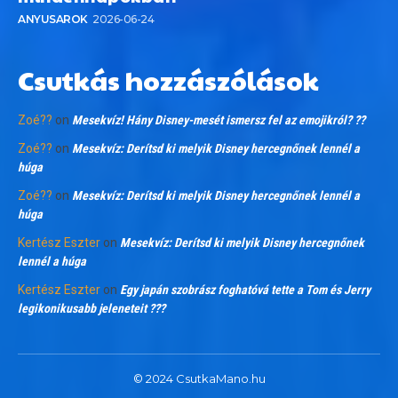
ANYUSAROK
2026-06-24
Csutkás hozzászólások
Zoé??
on
Mesekvíz! Hány Disney-mesét ismersz fel az emojikról? ??
Zoé??
on
Mesekvíz: Derítsd ki melyik Disney hercegnőnek lennél a
húga
Zoé??
on
Mesekvíz: Derítsd ki melyik Disney hercegnőnek lennél a
húga
Kertész Eszter
on
Mesekvíz: Derítsd ki melyik Disney hercegnőnek
lennél a húga
Kertész Eszter
on
Egy japán szobrász foghatóvá tette a Tom és Jerry
legikonikusabb jeleneteit ???
© 2024 CsutkaMano.hu