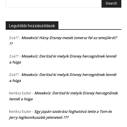
Legutóbbi hozzászólások
Mesekvíz! Hány Disney-mesét ismersz fel az emojikról?
Zoé??
-
??
Mesekvíz: Derítsd ki melyik Disney hercegnőnek lennél
Zoé??
-
a húga
Mesekvíz: Derítsd ki melyik Disney hercegnőnek lennél
Zoé??
-
a húga
Mesekvíz: Derítsd ki melyik Disney hercegnőnek
Kertész Eszter
-
lennél a húga
Egy japán szobrász foghatóvá tette a Tom és
Kertész Eszter
-
Jerry legikonikusabb jeleneteit ???