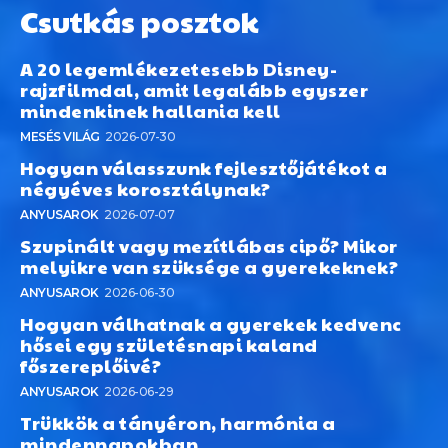
Csutkás posztok
A 20 legemlékezetesebb Disney-
rajzfilmdal, amit legalább egyszer
mindenkinek hallania kell
MESÉS VILÁG
2026-07-30
Hogyan válasszunk fejlesztőjátékot a
négyéves korosztálynak?
ANYUSAROK
2026-07-07
Szupinált vagy mezítlábas cipő? Mikor
melyikre van szüksége a gyerekeknek?
ANYUSAROK
2026-06-30
Hogyan válhatnak a gyerekek kedvenc
hősei egy születésnapi kaland
főszereplőivé?
ANYUSAROK
2026-06-29
Trükkök a tányéron, harmónia a
mindennapokban