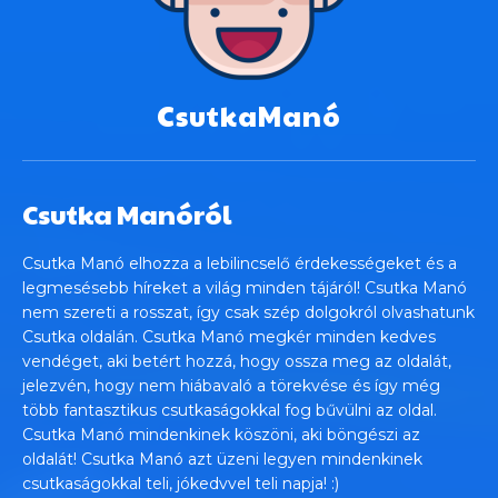
CsutkaManó
Csutka Manóról
Csutka Manó elhozza a lebilincselő érdekességeket és a
legmesésebb híreket a világ minden tájáról! Csutka Manó
nem szereti a rosszat, így csak szép dolgokról olvashatunk
Csutka oldalán. Csutka Manó megkér minden kedves
vendéget, aki betért hozzá, hogy ossza meg az oldalát,
jelezvén, hogy nem hiábavaló a törekvése és így még
több fantasztikus csutkaságokkal fog bűvülni az oldal.
Csutka Manó mindenkinek köszöni, aki böngészi az
oldalát! Csutka Manó azt üzeni legyen mindenkinek
csutkaságokkal teli, jókedvvel teli napja! :)