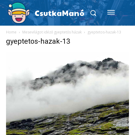
CsutkaManó
Home
Mesevilágot idéző gyeptetős házak
gyeptetos-hazak-13
gyeptetos-hazak-13